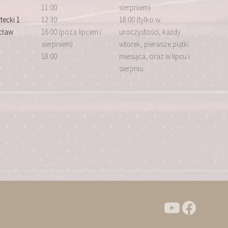
11:00
sierpniem)
tecki 1
12:30
18:00 (tylko w:
cław
16:00 (poza lipcem i
uroczystości, każdy
sierpniem)
wtorek, pierwsze piątki
18:00
miesiąca, oraz w lipcu i
sierpniu