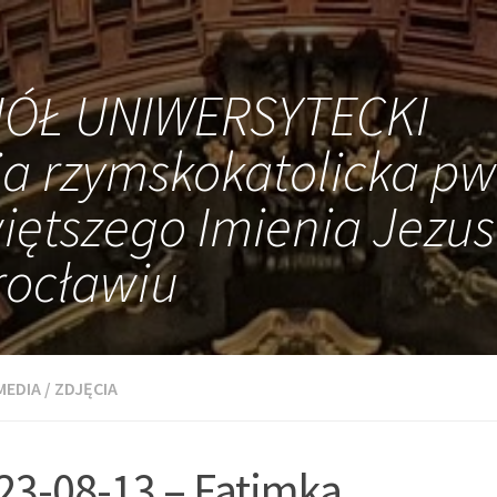
IÓŁ UNIWERSYTECKI
ia rzymskokatolicka pw
iętszego Imienia Jezus
ocławiu
MEDIA
/
ZDJĘCIA
23-08-13 – Fatimka