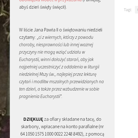
abyś dzień święty święcił).
Tagi:
W liście Jana Pawła II o świętowaniu niedzieli
czytamy: „
ci z wiernych, którzy z powodu
choroby, niesprawności lub innej ważnej
przyczyny nie mogą wziąć udziału w
Eucharystii, winni dołożyć starań, aby jak
najpełniej uczestniczyć z oddalenia w liturgii
niedzielnej Mszy św., najlepiej przez lekturę
czytań i modlitw mszalnych przewidzianych na
ten dzień, a także przez wzbudzenie w sobie
pragnienia Eucharystii
”.
DZIĘKUJĘ
za ofiary składane na tacę, do
skarbony, wpłacane na konto parafialne (nr
64 1050 1575 1000 0022 2248 8492), z pomocą