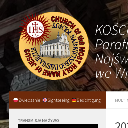
KOŚC
Paraf
Najśw
we Wr
Zwiedzanie
Sightseeing
Besichtigung
MULTI
TRANSMISJA NA ŻYWO
20