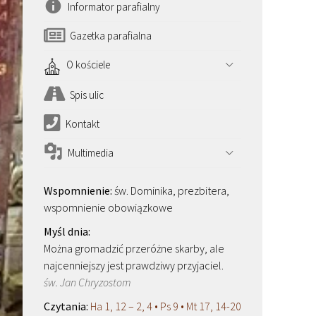
Informator parafialny
Gazetka parafialna
O kościele
Spis ulic
Kontakt
Multimedia
św. Dominika, prezbitera,
wspomnienie obowiązkowe
Można gromadzić przeróżne skarby, ale
najcenniejszy jest prawdziwy przyjaciel.
św. Jan Chryzostom
Ha 1, 12 – 2, 4 • Ps 9 • Mt 17, 14-20