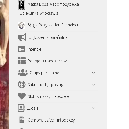
Matka Boża Wspomożycielka
i Opiekunka Wrocławia
Sługa Boży ks. Jan Schneider
Ogłoszenia parafialne
Intencje
Porządek nabożeństw
Grupy parafialne
Sakramenty i posługi
Ślub w naszym kościele
Ludzie
Ochrona dzieci i młodzieży