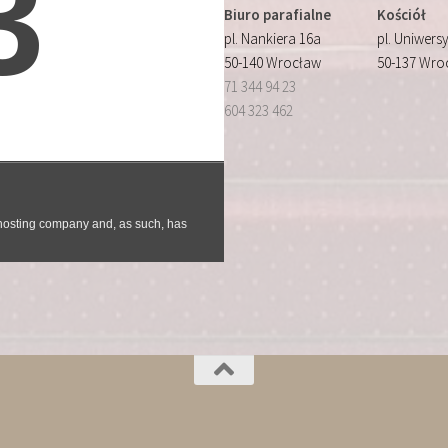
Biuro parafialne
Kościół
pl. Nankiera 16a
pl. Uniwersy
50-140 Wrocław
50-137 Wro
71 344 94 23
604 323 462