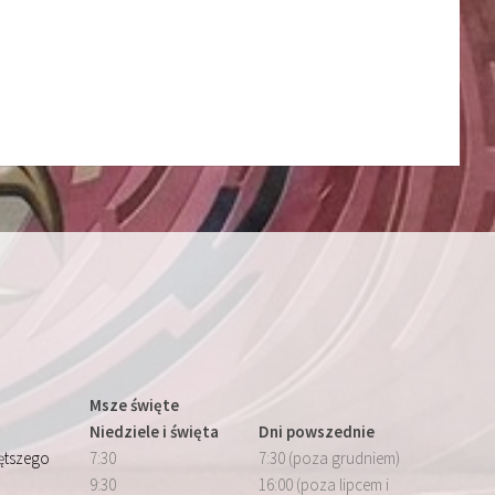
Msze święte
Niedziele i święta
Dni powszednie
iętszego
7:30
7:30 (poza grudniem)
9:30
16:00 (poza lipcem i