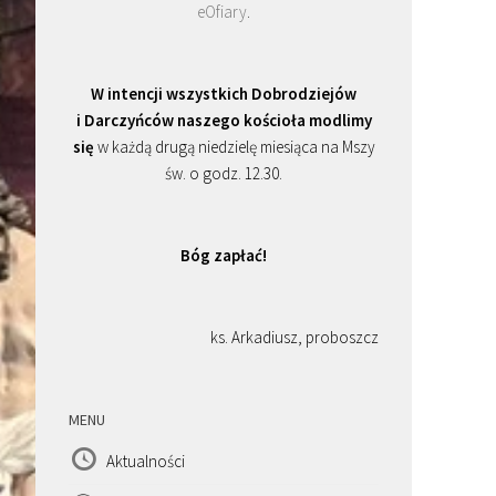
eOfiary
.
W intencji wszystkich Dobrodziejów
i Darczyńców naszego kościoła modlimy
się
w każdą drugą niedzielę miesiąca na Mszy
św. o godz. 12.30.
Bóg zapłać!
ks. Arkadiusz, proboszcz
MENU
Aktualności