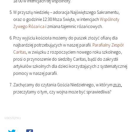
18
:
00
w intencjach tej wspólnoty.
W przyszłą niedzielę – adoracja Najświętszego Sakramentu,
oraz o godzinie
12
:
30
Msza Święta, w intencjach
Wspólnoty
Żywego Różańca
i zmiana tajemnic różańcowych.
Przy wyjściu kościoła możemy do puszek złożyć ofiarę dla
najbardziej potrzebujących w naszej parafii.
Parafialny Zespół
Caritas
, w związku z rozpoczęciem nowego roku szkolnego,
prosi o przynoszenie do siedziby Caritas, bądź do zakrystii
artykułów szkolnych dla dzieci korzystających z systematycznej
pomocy w naszej parafii.
Zachęcamy do czytania Gościa Niedzielnego, w którym
m.in.
przeczytamy o tym, czy wojna może być sprawiedliwa?
UDOSTĘPNIJ