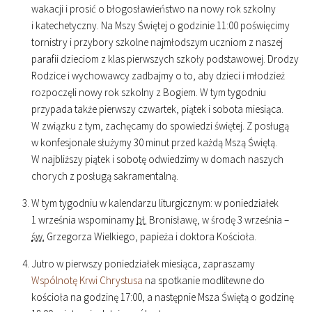
wakacji i prosić o błogosławieństwo na nowy rok szkolny
i katechetyczny. Na Mszy Świętej o godzinie
11
:
00
poświęcimy
tornistry i przybory szkolne najmłodszym uczniom z naszej
parafii dzieciom z klas pierwszych szkoły podstawowej. Drodzy
Rodzice i wychowawcy zadbajmy o to, aby dzieci i młodzież
rozpoczęli nowy rok szkolny z Bogiem. W tym tygodniu
przypada także pierwszy czwartek, piątek i sobota miesiąca.
W związku z tym, zachęcamy do spowiedzi świętej. Z posługą
w konfesjonale służymy 30 minut przed każdą Mszą Świętą.
W najbliższy piątek i sobotę odwiedzimy w domach naszych
chorych z posługą sakramentalną.
W tym tygodniu w kalendarzu liturgicznym: w poniedziałek
1 września wspominamy
bł.
Bronisławę, w środę 3 września –
św.
Grzegorza Wielkiego, papieża i doktora Kościoła.
Jutro w pierwszy poniedziałek miesiąca, zapraszamy
Wspólnotę Krwi Chrystusa
na spotkanie modlitewne do
kościoła na godzinę
17
:
00
, a następnie Msza Świętą o godzinę