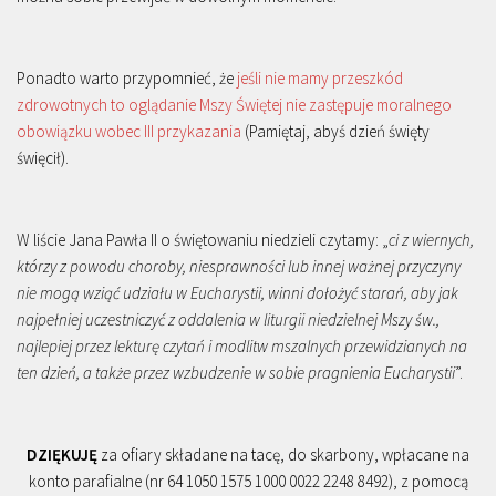
Ponadto warto przypomnieć, że
jeśli nie mamy przeszkód
zdrowotnych to oglądanie Mszy Świętej nie zastępuje moralnego
obowiązku wobec III przykazania
(Pamiętaj, abyś dzień święty
święcił).
W liście Jana Pawła II o świętowaniu niedzieli czytamy: „
ci z wiernych,
którzy z powodu choroby, niesprawności lub innej ważnej przyczyny
nie mogą wziąć udziału w Eucharystii, winni dołożyć starań, aby jak
najpełniej uczestniczyć z oddalenia w liturgii niedzielnej Mszy św.,
najlepiej przez lekturę czytań i modlitw mszalnych przewidzianych na
ten dzień, a także przez wzbudzenie w sobie pragnienia Eucharystii
”.
DZIĘKUJĘ
za ofiary składane na tacę, do skarbony, wpłacane na
konto parafialne (nr 64 1050 1575 1000 0022 2248 8492), z pomocą