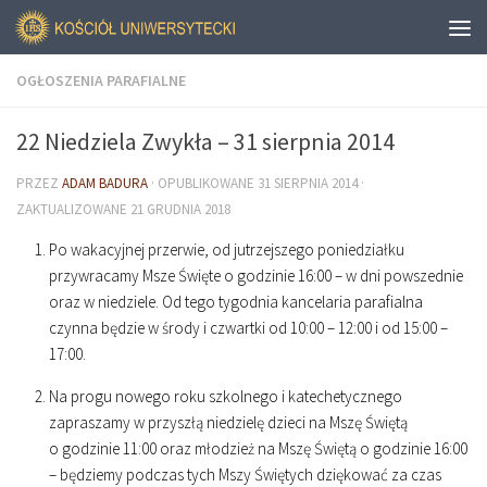
OGŁOSZENIA PARAFIALNE
22 Niedziela Zwykła – 31 sierpnia 2014
PRZEZ
ADAM BADURA
· OPUBLIKOWANE
31 SIERPNIA 2014
·
ZAKTUALIZOWANE
21 GRUDNIA 2018
Po wakacyjnej przerwie, od jutrzejszego poniedziałku
przywracamy Msze Święte o godzinie
16
:
00
– w dni powszednie
oraz w niedziele. Od tego tygodnia kancelaria parafialna
czynna będzie w środy i czwartki od
10
:
00
–
12
:
00
i od
15
:
00
–
17
:
00
.
Na progu nowego roku szkolnego i katechetycznego
zapraszamy w przyszłą niedzielę dzieci na Mszę Świętą
o godzinie
11
:
00
oraz młodzież na Mszę Świętą o godzinie
16
:
00
– będziemy podczas tych Mszy Świętych dziękować za czas