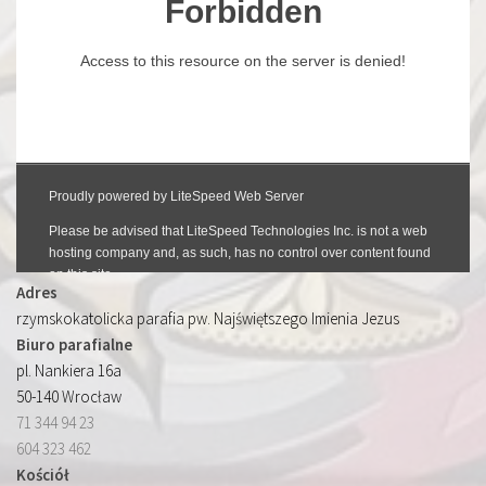
Adres
rzymskokatolicka parafia pw. Najświętszego Imienia Jezus
Biuro parafialne
pl. Nankiera 16a
50-140 Wrocław
71 344 94 23
604 323 462
Kościół