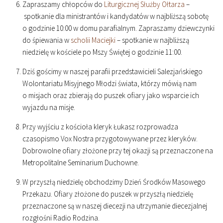
Zapraszamy chłopców do
Liturgicznej Służby Ołtarza
–
spotkanie dla ministrantów i kandydatów w najbliższą sobotę
o godzinie
10
:
00
w domu parafialnym. Zapraszamy dziewczynki
do śpiewania w
scholii Maciejki
– spotkanie w najbliższą
niedzielę w kościele po Mszy Świętej o godzinie
11
:
00
.
Dziś gościmy w naszej parafii przedstawicieli Salezjańskiego
Wolontariatu Misyjnego Młodzi świata, którzy mówią nam
o misjach oraz zbierają do puszek ofiary jako wsparcie ich
wyjazdu na misje.
Przy wyjściu z kościoła kleryk Łukasz rozprowadza
czasopismo Vox Nostra przygotowywane przez kleryków.
Dobrowolne ofiary złożone przy tej okazji są przeznaczone na
Metropolitalne Seminarium Duchowne.
W przyszłą niedzielę obchodzimy Dzień Środków Masowego
Przekazu. Ofiary złożone do puszek w przyszłą niedzielę
przeznaczone są w naszej diecezji na utrzymanie diecezjalnej
rozgłośni Radio Rodzina.