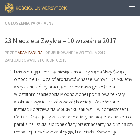
OGŁOSZENIA PARAFIALNE
23 Niedziela Zwykła – 10 września 2017
PRZEZ
ADAM BADURA
· OPUBLIKOWANE
10 WRZEŚNIA 2017
·
ZAKTUALIZOWANE
21 GRUDNIA 2018
Dziś w drugą niedzielę miesiąca modlimy się na Mszy Świętej
o godzinie
12
:
30
za ofiarodawców naszej świątyni. Dziękujemy
wszystkim, którzy pracują na rzecz naszego kościoła.
W ostatnim czasie zostały odnowione i pomalowane kraty
w oknach wywietrzników wokół kościoła. Zakończono
instalację ogrzewania w budynku zakrystii i w pomieszczeniu
Caritas. Dziękujemy za składane ofiary na tacę oraz na konto
parafialne. Dzisiaj złożone ofiary przeznaczamy na ciąg dalszy
renowacji fresków w kaplicy
św.
Franciszka Ksawerego.