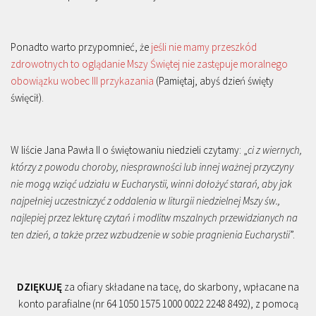
Ponadto warto przypomnieć, że
jeśli nie mamy przeszkód
zdrowotnych to oglądanie Mszy Świętej nie zastępuje moralnego
obowiązku wobec III przykazania
(Pamiętaj, abyś dzień święty
święcił).
W liście Jana Pawła II o świętowaniu niedzieli czytamy: „
ci z wiernych,
którzy z powodu choroby, niesprawności lub innej ważnej przyczyny
nie mogą wziąć udziału w Eucharystii, winni dołożyć starań, aby jak
najpełniej uczestniczyć z oddalenia w liturgii niedzielnej Mszy św.,
najlepiej przez lekturę czytań i modlitw mszalnych przewidzianych na
ten dzień, a także przez wzbudzenie w sobie pragnienia Eucharystii
”.
DZIĘKUJĘ
za ofiary składane na tacę, do skarbony, wpłacane na
konto parafialne (nr 64 1050 1575 1000 0022 2248 8492), z pomocą