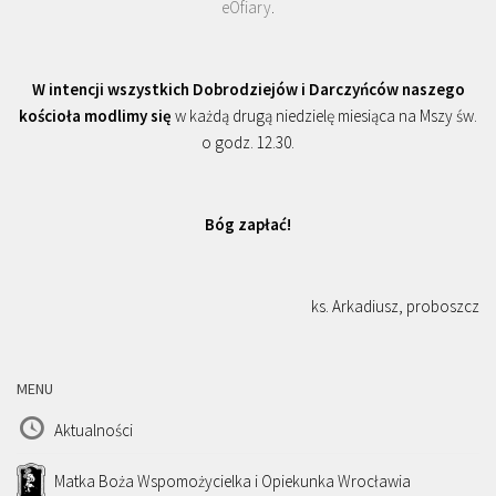
eOfiary
.
W intencji wszystkich Dobrodziejów i Darczyńców naszego
kościoła modlimy się
w każdą drugą niedzielę miesiąca na Mszy św.
o godz. 12.30.
Bóg zapłać!
ks. Arkadiusz, proboszcz
MENU
Aktualności
Matka Boża Wspomożycielka i Opiekunka Wrocławia