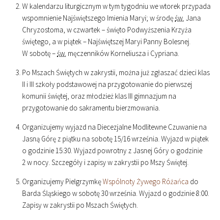
W kalendarzu liturgicznym w tym tygodniu we wtorek przypada
wspomnienie Najświętszego Imienia Maryi; w środę
św.
Jana
Chryzostoma, w czwartek – święto Podwyższenia Krzyża
świętego, a w piątek – Najświętszej Maryi Panny Bolesnej.
W sobotę –
św.
męczenników Korneliusza i Cypriana.
Po Mszach Świętych w zakrystii, można już zgłaszać dzieci klas
II i III szkoły podstawowej na przygotowanie do pierwszej
komunii świętej, oraz młodzież klas III gimnazjum na
przygotowanie do sakramentu bierzmowania.
Organizujemy wyjazd na Diecezjalne Modlitewne Czuwanie na
Jasną Górę z piątku na sobotę 15/16 września. Wyjazd w piątek
o godzinie
15
:
30
. Wyjazd powrotny z Jasnej Góry o godzinie
2 w nocy. Szczegóły i zapisy w zakrystii po Mszy Świętej.
Organizujemy Pielgrzymkę
Wspólnoty Żywego Różańca
do
Barda Śląskiego w sobotę 30 września. Wyjazd o godzinie
8
:
00
.
Zapisy w zakrystii po Mszach Świętych.