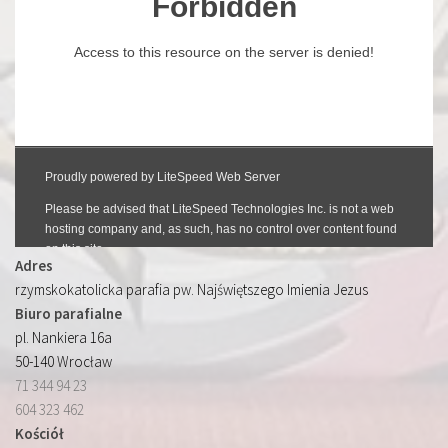
Adres
rzymskokatolicka parafia pw. Najświętszego Imienia Jezus
Biuro parafialne
pl. Nankiera 16a
50-140 Wrocław
71 344 94 23
604 323 462
Kościół