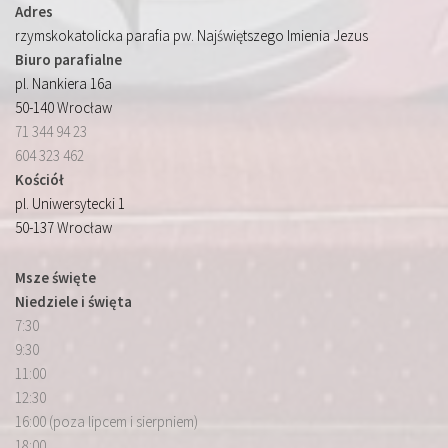
Adres
rzymskokatolicka parafia pw. Najświętszego Imienia Jezus
Biuro parafialne
pl. Nankiera 16a
50-140 Wrocław
71 344 94 23
604 323 462
Kościół
pl. Uniwersytecki 1
50-137 Wrocław
Msze święte
Niedziele i święta
7:30
9:30
11:00
12:30
16:00 (poza lipcem i sierpniem)
18:00