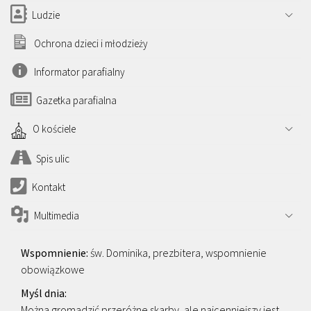
Ludzie
Ochrona dzieci i młodzieży
Informator parafialny
Gazetka parafialna
O kościele
Spis ulic
Kontakt
Multimedia
św. Dominika, prezbitera, wspomnienie
obowiązkowe
Można gromadzić przeróżne skarby, ale najcenniejszy jest