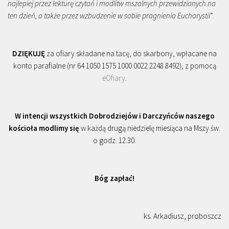
najlepiej przez lekturę czytań i modlitw mszalnych przewidzianych na
ten dzień, a także przez wzbudzenie w sobie pragnienia Eucharystii
”.
DZIĘKUJĘ
za ofiary składane na tacę, do skarbony, wpłacane na
konto parafialne (nr 64 1050 1575 1000 0022 2248 8492), z pomocą
eOfiary
.
W intencji wszystkich Dobrodziejów i Darczyńców naszego
kościoła modlimy się
w każdą drugą niedzielę miesiąca na Mszy św.
o godz. 12.30.
Bóg zapłać!
ks. Arkadiusz, proboszcz