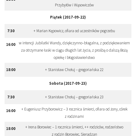
Przybyłów i Wąsowiczów
Piątek (2017-09-22)
7
:
30
+ Marian Kępowicz, ofiara od uczestników pogrzebu
w intencji Jubilatki Wandy, dziękczynno–błagalna, z podziękowaniem
16
:
00
za otrzymane łaski w ciągu długich lat życia, z prośbą o dalszą Bożą
opiekę i błogosławieństwo
18
:
00
+ Stanisław Chołuj – gregoriańska 22
Sobota (2017-09-23)
7
:
30
+ Stanisław Chołuj – gregoriańska 23
+ Eugeniusz Przyborowicz – 3 rocznica śmierci, ofiara od żony, córek
16
:
00
z rodzinami
+ Irena Borowiec – 1 rocznica śmierci, ++ rodziców, rodzeństwo
18
:
00
z rodzin Borowiec, Sieradzan