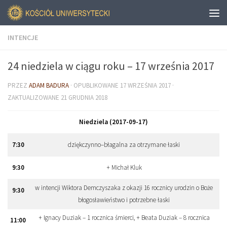
INTENCJE
24 niedziela w ciągu roku – 17 września 2017
PRZEZ
ADAM BADURA
· OPUBLIKOWANE
17 WRZEŚNIA 2017
·
ZAKTUALIZOWANE
21 GRUDNIA 2018
Niedziela (2017-09-17)
7
:
30
dziękczynno–błagalna za otrzymane łaski
9
:
30
+ Michał Kluk
w intencji Wiktora Demczyszaka z okazji 16 rocznicy urodzin o Boże
9
:
30
błogosławieństwo i potrzebne łaski
+ Ignacy Duziak – 1 rocznica śmierci, + Beata Duziak – 8 rocznica
11
:
00