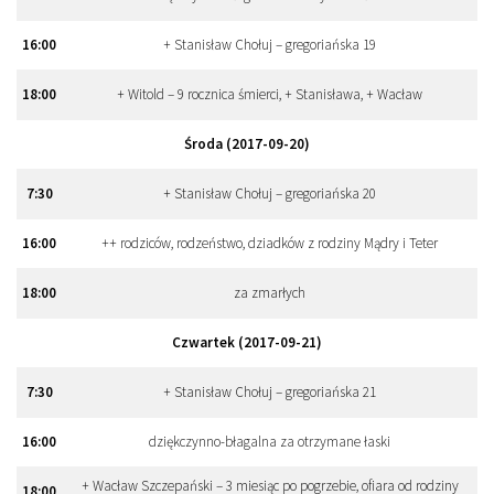
16
:
00
+ Stanisław Chołuj – gregoriańska 19
18
:
00
+ Witold – 9 rocznica śmierci, + Stanisława, + Wacław
Środa (2017-09-20)
7
:
30
+ Stanisław Chołuj – gregoriańska 20
16
:
00
++ rodziców, rodzeństwo, dziadków z rodziny Mądry i Teter
18
:
00
za zmarłych
Czwartek (2017-09-21)
7
:
30
+ Stanisław Chołuj – gregoriańska 21
16
:
00
dziękczynno-błagalna za otrzymane łaski
+ Wacław Szczepański – 3 miesiąc po pogrzebie, ofiara od rodziny
18
:
00