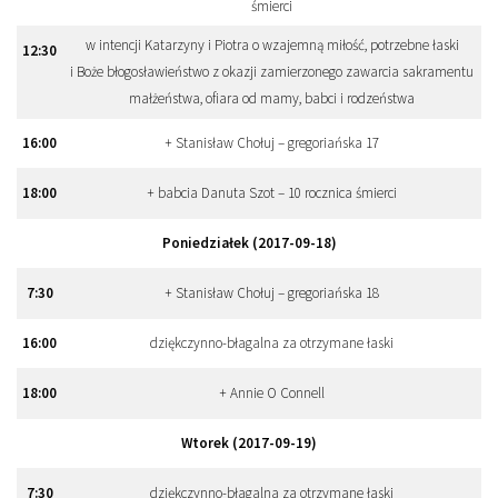
śmierci
w intencji Katarzyny i Piotra o wzajemną miłość, potrzebne łaski
12
:
30
i Boże błogosławieństwo z okazji zamierzonego zawarcia sakramentu
małżeństwa, ofiara od mamy, babci i rodzeństwa
16
:
00
+ Stanisław Chołuj – gregoriańska 17
18
:
00
+ babcia Danuta Szot – 10 rocznica śmierci
Poniedziałek (2017-09-18)
7
:
30
+ Stanisław Chołuj – gregoriańska 18
16
:
00
dziękczynno-błagalna za otrzymane łaski
18
:
00
+ Annie O Connell
Wtorek (2017-09-19)
7
:
30
dziękczynno-błagalna za otrzymane łaski