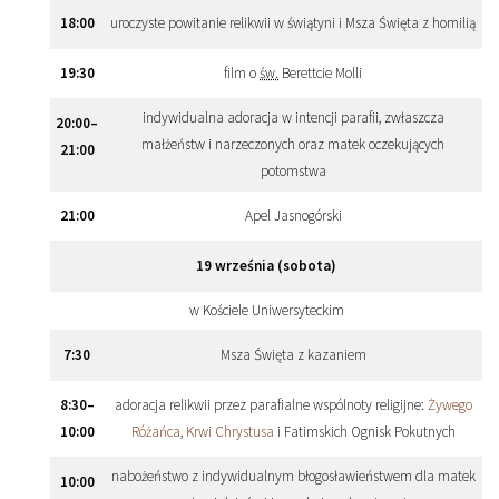
18
:
00
uroczyste powitanie relikwii w świątyni i Msza Święta z homilią
19
:
30
film o
św.
Berettcie Molli
indywidualna adoracja w intencji parafii, zwłaszcza
20
:
00
–
małżeństw i narzeczonych oraz matek oczekujących
21
:
00
potomstwa
21
:
00
Apel Jasnogórski
19 września (sobota)
w Kościele Uniwersyteckim
7
:
30
Msza Święta z kazaniem
8
:
30
–
adoracja relikwii przez parafialne wspólnoty religijne:
Żywego
10
:
00
Różańca
,
Krwi Chrystusa
i Fatimskich Ognisk Pokutnych
nabożeństwo z indywidualnym błogosławieństwem dla matek
10
:
00