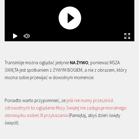
Transmisje można oglądać jedynie
NA ŻYWO
, ponieważ MSZA
ŚWIĘTA jest spotkaniem z ŻYWYM BOGIEM, a nie z obrazem, który
można sobie przewijać w dowolnym momencie.
Ponadto warto przypomnieć, że
jeśli nie mamy przeszkód
zdrowotnych to oglądanie Mszy Świętej nie zastępuje moralnego
obowiązku wobec III przykazania
(Pamiętaj, abyś dzień święty
święcił).