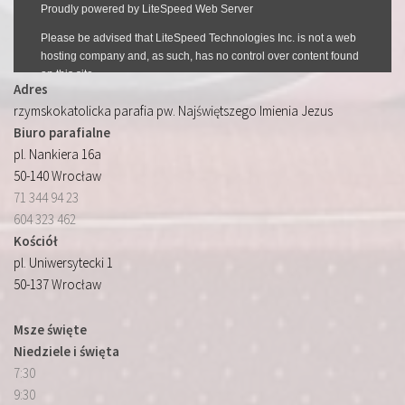
Adres
rzymskokatolicka parafia pw. Najświętszego Imienia Jezus
Biuro parafialne
pl. Nankiera 16a
50-140 Wrocław
71 344 94 23
604 323 462
Kościół
pl. Uniwersytecki 1
50-137 Wrocław
Msze święte
Niedziele i święta
7:30
9:30