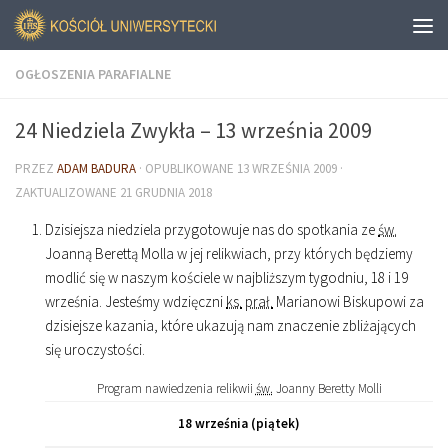
OGŁOSZENIA PARAFIALNE
24 Niedziela Zwykła – 13 września 2009
PRZEZ
ADAM BADURA
· OPUBLIKOWANE
13 WRZEŚNIA 2009
·
ZAKTUALIZOWANE
21 GRUDNIA 2018
Dzisiejsza niedziela przygotowuje nas do spotkania ze
św.
Joanną Berettą Molla w jej relikwiach, przy których będziemy
modlić się w naszym kościele w najbliższym tygodniu, 18 i 19
września. Jesteśmy wdzięczni
ks.
prał.
Marianowi Biskupowi za
dzisiejsze kazania, które ukazują nam znaczenie zbliżających
się uroczystości.
Program nawiedzenia relikwii
św.
Joanny Beretty Molli
18 września (piątek)