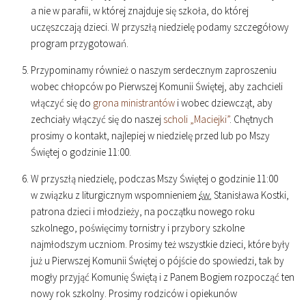
a nie w parafii, w której znajduje się szkoła, do której
uczęszczają dzieci. W przyszłą niedzielę podamy szczegółowy
program przygotowań.
Przypominamy również o naszym serdecznym zaproszeniu
wobec chłopców po Pierwszej Komunii Świętej, aby zachcieli
włączyć się do
grona ministrantów
i wobec dziewcząt, aby
zechciały włączyć się do naszej
scholi „Maciejki”
. Chętnych
prosimy o kontakt, najlepiej w niedzielę przed lub po Mszy
Świętej o godzinie
11
:
00
.
W przyszłą niedzielę, podczas Mszy Świętej o godzinie
11
:
00
w związku z liturgicznym wspomnieniem
św.
Stanisława Kostki,
patrona dzieci i młodzieży, na początku nowego roku
szkolnego, poświęcimy tornistry i przybory szkolne
najmłodszym uczniom. Prosimy też wszystkie dzieci, które były
już u Pierwszej Komunii Świętej o pójście do spowiedzi, tak by
mogły przyjąć Komunię Świętą i z Panem Bogiem rozpocząć ten
nowy rok szkolny. Prosimy rodziców i opiekunów