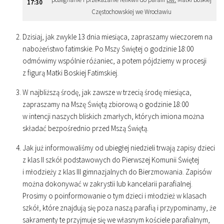
17
:
30
Częstochowskiej we Wrocławiu
Dzisiaj, jak zwykle 13 dnia miesiąca, zapraszamy wieczorem na
nabożeństwo fatimskie. Po Mszy Świętej o godzinie
18
:
00
odmówimy wspólnie różaniec, a potem pójdziemy w procesji
z figurą Matki Boskiej Fatimskiej.
W najbliższą środę, jak zawsze w trzecią środę miesiąca,
zapraszamy na Mszę Świętą zbiorową o godzinie
18
:
00
w intencji naszych bliskich zmarłych, których imiona można
składać bezpośrednio przed Mszą Świętą.
Jak już informowaliśmy od ubiegłej niedzieli trwają zapisy dzieci
z klas II szkół podstawowych do Pierwszej Komunii Świętej
i młodzieży z klas III gimnazjalnych do Bierzmowania. Zapisów
można dokonywać w zakrystii lub kancelarii parafialnej.
Prosimy o poinformowanie o tym dzieci i młodzież w klasach
szkół, które znajdują się poza naszą parafią i przypominamy, że
sakramenty te przyjmuje się we własnym kościele parafialnym,