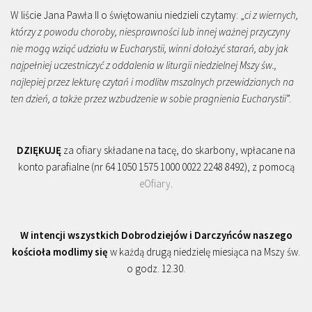
W liście Jana Pawła II o świętowaniu niedzieli czytamy: „
ci z wiernych,
którzy z powodu choroby, niesprawności lub innej ważnej przyczyny
nie mogą wziąć udziału w Eucharystii, winni dołożyć starań, aby jak
najpełniej uczestniczyć z oddalenia w liturgii niedzielnej Mszy św.,
najlepiej przez lekturę czytań i modlitw mszalnych przewidzianych na
ten dzień, a także przez wzbudzenie w sobie pragnienia Eucharystii
”.
DZIĘKUJĘ
za ofiary składane na tacę, do skarbony, wpłacane na
konto parafialne (nr 64 1050 1575 1000 0022 2248 8492), z pomocą
eOfiary
.
W intencji wszystkich Dobrodziejów i Darczyńców naszego
kościoła modlimy się
w każdą drugą niedzielę miesiąca na Mszy św.
o godz. 12.30.