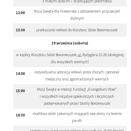
z małymi dziećmi i oczekujących potomstwa
Msza Święta dla małżeństw z odnowieniem przyrzeczeń
12
:
00
ślubnych
13
:
30
przekazanie relikwii do Klasztoru Sióstr Boromeuszek
19 września (sobota)
w kaplicy Klasztoru Sióstr Boromeuszek,
ul.
Rydygiera 22-28 (dostępnej
dla wszystkich wiernych)
indywidualna adoracja relikwii przez chorych i personel
14
:
00
medyczny oraz zgromadzonych wiernych
Msza Święta w intencji Fundacji „Evangelium Vitae”
15
:
00
i wszystkich inicjatyw opiekuńczych i leczniczych
podejmowanych przez Siostry Boromeuszki
modlitwa sióstr zakonnych mających swe domy na terenie
16
:
30
parafii
pożegnanie i przekazanie relikwii do parafii
pw.
Matki Boskiej