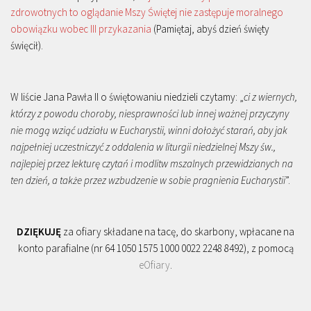
zdrowotnych to oglądanie Mszy Świętej nie zastępuje moralnego
obowiązku wobec III przykazania
(Pamiętaj, abyś dzień święty
święcił).
W liście Jana Pawła II o świętowaniu niedzieli czytamy: „
ci z wiernych,
którzy z powodu choroby, niesprawności lub innej ważnej przyczyny
nie mogą wziąć udziału w Eucharystii, winni dołożyć starań, aby jak
najpełniej uczestniczyć z oddalenia w liturgii niedzielnej Mszy św.,
najlepiej przez lekturę czytań i modlitw mszalnych przewidzianych na
ten dzień, a także przez wzbudzenie w sobie pragnienia Eucharystii
”.
DZIĘKUJĘ
za ofiary składane na tacę, do skarbony, wpłacane na
konto parafialne (nr 64 1050 1575 1000 0022 2248 8492), z pomocą
eOfiary
.