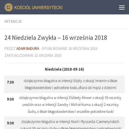
INTENCJE
24 Niedziela Zwykła – 16 września 2018
PRZEZ
ADAM BADURA
· OPUBLIKOWANE
16 WRZEŚNIA 2018
·
ZAKTUALIZOWANE
21 GRUDNIA 2018
Niedziela (2018-09-16)
dziękczynno-błagalna w intencji Edyty z okazji imienin o Boże
7
:
30
błogosławieństwo i potrzebne łaski, ofiara od męża z dziećmi
dziękczynno-błagalna w intencji Elżbiety Mincer z okazji 55 rocznicy
9
:
30
urodzin oraz w intencji Sandry i Michał Kuma z okazji 2 rocznicy
ślubu, o Boże błogosławieństwo i wszelkie potrzebne łaski
dziękczynno-błagalna w intencji Marii i Ryszarda Czemeryńskich
9
:
30
z okazji 50 rocznicy ślubu o Boże błogosławieństwo i potrzebne łaski