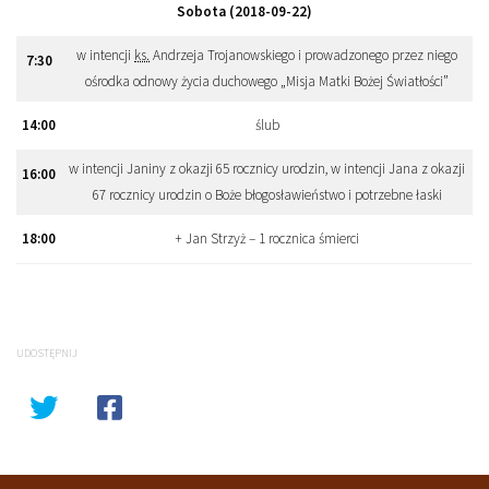
Sobota (2018-09-22)
w intencji
ks.
Andrzeja Trojanowskiego i prowadzonego przez niego
7
:
30
ośrodka odnowy życia duchowego „Misja Matki Bożej Światłości”
14
:
00
ślub
w intencji Janiny z okazji 65 rocznicy urodzin, w intencji Jana z okazji
16
:
00
67 rocznicy urodzin o Boże błogosławieństwo i potrzebne łaski
18
:
00
+ Jan Strzyż – 1 rocznica śmierci
UDOSTĘPNIJ