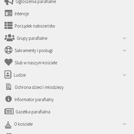
Ogłoszenia parafialne
Intencje
Porządek nabożeństw
Grupy parafialne
Sakramenty i posługi
Ślub w naszym kościele
Ludzie
Ochrona dzieci i młodzieży
Informator parafialny
Gazetka parafialna
O kościele