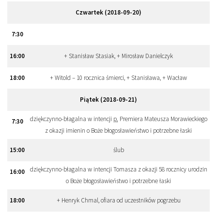
Czwartek (2018-09-20)
7
:
30
16
:
00
+ Stanisław Stasiak, + Mirosław Danielczyk
18
:
00
+ Witold – 10 rocznica śmierci, + Stanisława, + Wacław
Piątek (2018-09-21)
dziękczynno-błagalna w intencji
p.
Premiera Mateusza Morawieckiego
7
:
30
z okazji imienin o Boże błogosławieństwo i potrzebne łaski
15
:
00
ślub
dziękczynno-błagalna w intencji Tomasza z okazji 58 rocznicy urodzin
16
:
00
o Boże błogosławieństwo i potrzebne łaski
18
:
00
+ Henryk Chmal, ofiara od uczestników pogrzebu