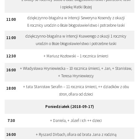
i opiekę Matki Bożej
dziękczynno-błagalna w intencji Seweryna Kosendy z okazji
11
:
00
8 rocznicy urodzin o Boże błogosławieństwo i potrzebne łaski
dziękczynno-błagalna w intencji Ksawerego z okazji 1 rocznicy
11
:
00
urodzin o Boże błogosławieństwo i potrzebne łaski
12
:
30
+ Mariusz Kozłowski – 1 rocznica śmierci
+ Władysława Hryniewiecka – 10 rocznica śmierci, + Jan, + Stanisław,
16
:
00
+ Teresa Hryniewieccy
+ tata Stanisław Serafin – 11 rocznica śmierci, ++ dziadków z obu
18
:
00
stron, ofiara od dzieci
Poniedziałek (2018-09-17)
7
:
30
+ Daniela, + Józef i ich ++ dzieci
16
:
00
+ Ryszard Dirbach, ofiara od brata Jana z rodziną