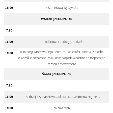
18
:
00
+ Stanisława Wyszyńska
Wtorek (2018-09-18)
7
:
30
16
:
00
++ rodziców: + Jadwigę, + Józefa
w intencji Wrocławskiego Centrum Twórczości Dziecka, z prośbą
18
:
00
o wszelkie potrzebne łaski i Boże błogosławieństwo na rozpoczęcie
sezonu artystycznego
Środa (2018-09-19)
7
:
30
16
:
00
+ Andrzej Szymankiewicz, ofiara od uczestników pogrzebu
18
:
00
za zmarłych