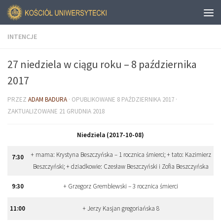
INTENCJE
27 niedziela w ciągu roku – 8 października
2017
PRZEZ
ADAM BADURA
· OPUBLIKOWANE
8 PAŹDZIERNIKA 2017
·
ZAKTUALIZOWANE
21 GRUDNIA 2018
Niedziela (2017-10-08)
+ mama: Krystyna Beszczyńska – 1 rocznica śmierci; + tato: Kazimierz
7
:
30
Beszczyński; + dziadkowie: Czesław Beszczyński i Zofia Beszczyńska
9
:
30
+ Grzegorz Gremblewski – 3 rocznica śmierci
11
:
00
+ Jerzy Kasjan gregoriańska 8