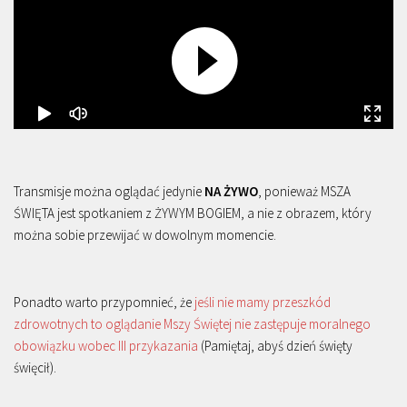
Transmisje można oglądać jedynie
NA ŻYWO
, ponieważ MSZA
ŚWIĘTA jest spotkaniem z ŻYWYM BOGIEM, a nie z obrazem, który
można sobie przewijać w dowolnym momencie.
Ponadto warto przypomnieć, że
jeśli nie mamy przeszkód
zdrowotnych to oglądanie Mszy Świętej nie zastępuje moralnego
obowiązku wobec III przykazania
(Pamiętaj, abyś dzień święty
święcił).