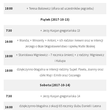
18
:
00
+ Teresa Balcewicz (ofiara od uczestników pogrzebu)
Piątek (2017-10-13)
7
:
30
+ Jerzy Kasjan gregoriańska 13
+ Wanda; + Wincenty + Antoni; + ich rodzice i krewni oraz w intencji
16
:
00
Jerzego o Boże błogosławieństwo i opiekę Matki Boskiej
+ Stanisława Migniewicz – 7 rocznica śmierci; + z rodziny: Migniewicz
18
:
00
i Kalupa
dziękczynno-błagalna w intencji rodziny Supel: Pawła, Joanny oraz
18
:
00
córki Maji i Emilii oraz Cezarego
Sobota (2017-10-14)
7
:
30
+ Jerzy Kasjan gregoriańska 14
dziękczynno-błagalna z okazji 65 rocznicy ślubu Danieli i Leona
16
:
00