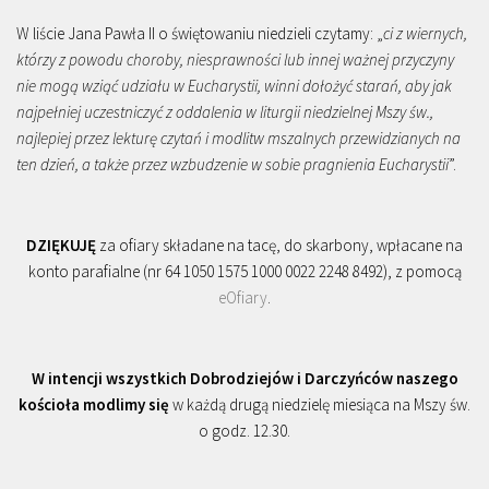
W liście Jana Pawła II o świętowaniu niedzieli czytamy: „
ci z wiernych,
którzy z powodu choroby, niesprawności lub innej ważnej przyczyny
nie mogą wziąć udziału w Eucharystii, winni dołożyć starań, aby jak
najpełniej uczestniczyć z oddalenia w liturgii niedzielnej Mszy św.,
najlepiej przez lekturę czytań i modlitw mszalnych przewidzianych na
ten dzień, a także przez wzbudzenie w sobie pragnienia Eucharystii
”.
DZIĘKUJĘ
za ofiary składane na tacę, do skarbony, wpłacane na
konto parafialne (nr 64 1050 1575 1000 0022 2248 8492), z pomocą
eOfiary
.
W intencji wszystkich Dobrodziejów i Darczyńców naszego
kościoła modlimy się
w każdą drugą niedzielę miesiąca na Mszy św.
o godz. 12.30.