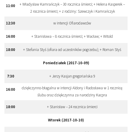
+ Władysław Kamrańczyk – 30 rocznica śmierci; + Helena Kasperek –
11
:
00
2 rocznica śmierci; + z rodziny: Szewczyk i Kamrańczyk
12
:
30
w intencji Ofiarodawców
16
:
00
+ Stanisława – 8 rocznica śmierci; + Wacław; + Witold
18
:
00
+ Stefania Styś (ofiara od uczestników pogrzebu); + Roman Styś
Poniedziałek (2017-10-09)
7
:
30
+ Jerzy Kasjan gregoriańska 9
dziękczynno-błagalna w intencji Aldony i Radosława w 1 rocznicę
16
:
00
ślubu oraz dziękczynna za narodziny Kacpra
18
:
00
+ Stanisław – 24 rocznica śmierci
Wtorek (2017-10-10)