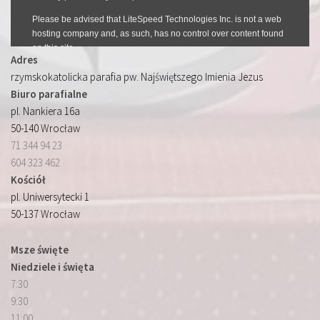
Adres
rzymskokatolicka parafia pw. Najświętszego Imienia Jezus
Biuro parafialne
pl. Nankiera 16a
50-140 Wrocław
71 344 94 23
604 323 462
Kościół
pl. Uniwersytecki 1
50-137 Wrocław
Msze święte
Niedziele i święta
7:30
9:30
11:00