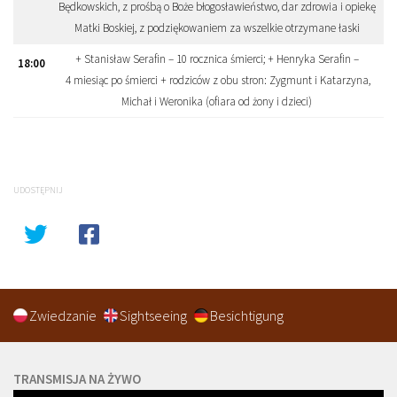
Będkowskich, z prośbą o Boże błogosławieństwo, dar zdrowia i opiekę
Matki Boskiej, z podziękowaniem za wszelkie otrzymane łaski
+ Stanisław Serafin – 10 rocznica śmierci; + Henryka Serafin –
18
:
00
4 miesiąc po śmierci + rodziców z obu stron: Zygmunt i Katarzyna,
Michał i Weronika (ofiara od żony i dzieci)
UDOSTĘPNIJ
Zwiedzanie
Sightseeing
Besichtigung
TRANSMISJA NA ŻYWO