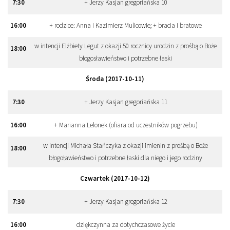
7
:
30
+ Jerzy Kasjan gregoriańska 10
16
:
00
+ rodzice: Anna i Kazimierz Mulicowie; + bracia i bratowe
w intencji Elżbiety Legut z okazji 50 rocznicy urodzin z prośbą o Boże
18
:
00
błogosławieństwo i potrzebne łaski
Środa (2017-10-11)
7
:
30
+ Jerzy Kasjan gregoriańska 11
16
:
00
+ Marianna Lelonek (ofiara od uczestników pogrzebu)
w intencji Michała Stańczyka z okazji imienin z prośbą o Boże
18
:
00
błogoławieństwo i potrzebne łaski dla niego i jego rodziny
Czwartek (2017-10-12)
7
:
30
+ Jerzy Kasjan gregoriańska 12
16
:
00
dziękczynna za dotychczasowe życie