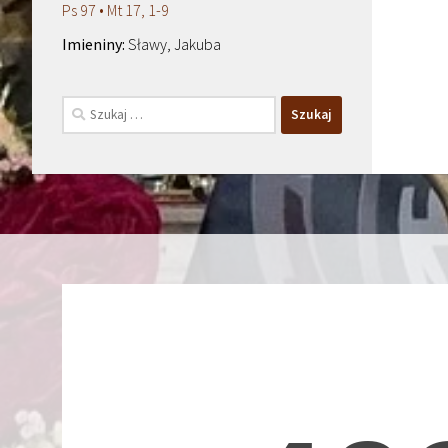
Ps 97 • Mt 17, 1-9
Sławy, Jakuba
Szukaj: