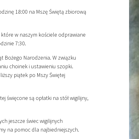
godzinę
18
:
00
na Mszę Świętą zbiorową
 które w naszym kościele odprawiane
odzinie
7
:
30
.
iąt Bożego Narodzenia. W związku
iu choinek i ustawieniu szopki.
liższy piątek po Mszy Świętej
 święcone są opłatki na stół wigilijny,
h jeszcze świec wigilijnych
my na pomoc dla najbiedniejszych.