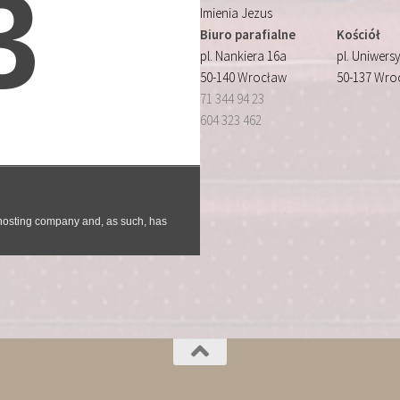
Imienia Jezus
Biuro parafialne
Kościół
pl. Nankiera 16a
pl. Uniwersy
50-140 Wrocław
50-137 Wro
71 344 94 23
604 323 462