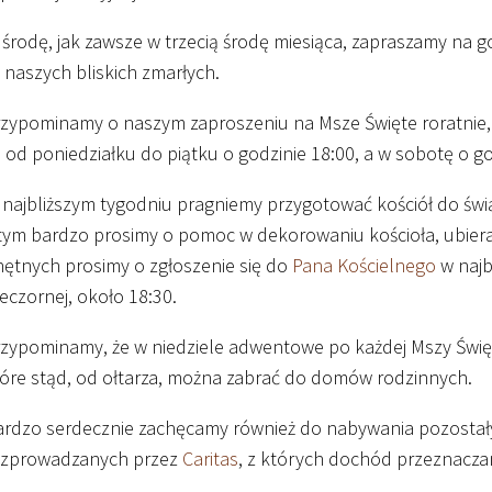
środę, jak zawsze w trzecią środę miesiąca, zapraszamy na 
 naszych bliskich zmarłych.
zypominamy o naszym zaproszeniu na Msze Święte roratnie,
 od poniedziałku do piątku o godzinie
18
:
00
, a w sobotę o g
najbliższym tygodniu pragniemy przygotować kościół do św
tym bardzo prosimy o pomoc w dekorowaniu kościoła, ubieran
ętnych prosimy o zgłoszenie się do
Pana Kościelnego
w najb
eczornej, około
18
:
30
.
zypominamy, że w niedziele adwentowe po każdej Mszy Świętej
óre stąd, od ołtarza, można zabrać do domów rodzinnych.
rdzo serdecznie zachęcamy również do nabywania pozostałyc
ozprowadzanych przez
Caritas
, z których dochód przeznacza