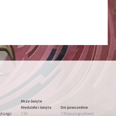
Msze święte
Niedziele i święta
Dni powszednie
iętszego
7:30
7:30 (poza grudniem)