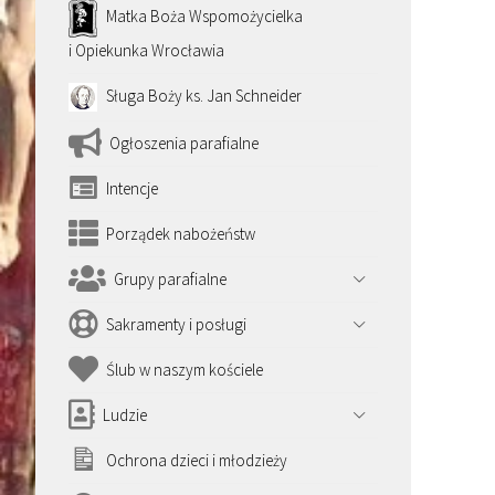
Matka Boża Wspomożycielka
i Opiekunka Wrocławia
Sługa Boży ks. Jan Schneider
Ogłoszenia parafialne
Intencje
Porządek nabożeństw
Grupy parafialne
Sakramenty i posługi
Ślub w naszym kościele
Ludzie
Ochrona dzieci i młodzieży