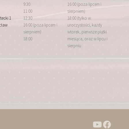
9:30
16:00 (poza lipcem i
11:00
sierpniem)
tecki 1
12:30
18:00 (tylko w:
cław
16:00 (poza lipcem i
uroczystości, każdy
sierpniem)
wtorek, pierwsze piątki
18:00
miesiąca, oraz w lipcu i
sierpniu