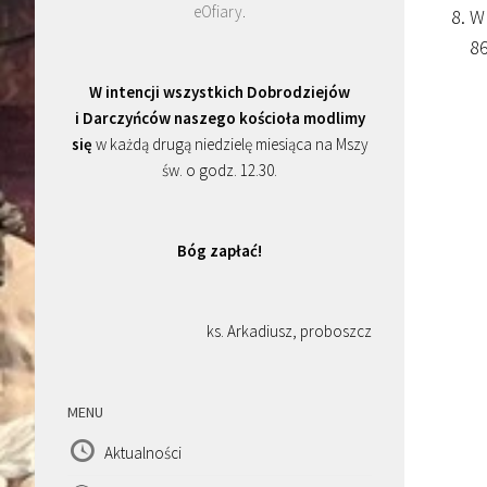
eOfiary
.
W 
86
W intencji wszystkich Dobrodziejów
i Darczyńców naszego kościoła modlimy
się
w każdą drugą niedzielę miesiąca na Mszy
św. o godz. 12.30.
Bóg zapłać!
ks. Arkadiusz, proboszcz
MENU
Aktualności