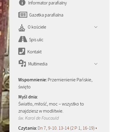
Informator parafialny
Gazetka parafialna
O kościele
Spis ulic
Kontakt
Multimedia
Przemienienie Pańskie,
święto
Światło, miłość, moc – wszystko to
znajdziesz w modlitwie.
św. Karol de Foucauld
Dn 7, 9-10. 13-14 (2 P 1, 16-19) •