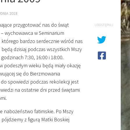
DNIA 2018
mające przygotować nas do świąt
UDOSTĘPNIJ
 – wychowawca w Seminarium
, którego bardzo serdecznie wśród nas
 będą dzisiaj podczas wszystkich Mszy
o godzinach
7
:
30
,
16
:
00
i
18
:
00
.
i w podeszłym wieku będą miały okazję
wującej się do Bierzmowania
do spowiedzi podczas rekolekcji jest
wiedzi na ostatnie dni przed świętami
ami.
zne nabożeństwo fatimskie. Po Mszy
pójdziemy z figurą Matki Boskiej