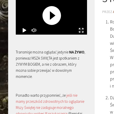
PRZEZ
Ro
Bo
Du
wi
Św
Transmisje można oglądać jedynie
NA ŻYWO
,
W 
ponieważ MSZA ŚWIĘTA jest spotkaniem z
pr
ŻYWYM BOGIEM, a nie z obrazem, który
można sobie przewijać w dowolnym
pr
momencie.
pr
i 
Ponadto warto przypomnieć, że
jeśli nie
Dz
mamy przeszkód zdrowotnych to oglądanie
Św
Mszy Świętej nie zastępuje moralnego
w 
obowiązku wobec III przykazania
(Pamiętaj,