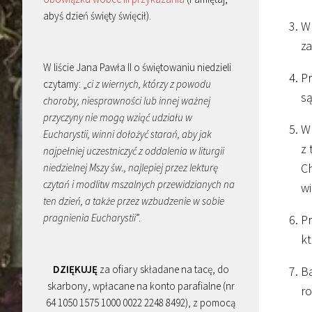
abyś dzień święty święcił).
W 
za
W liście Jana Pawła II o świętowaniu niedzieli
Pr
czytamy: „
ci z wiernych, którzy z powodu
są
choroby, niesprawności lub innej ważnej
przyczyny nie mogą wziąć udziału w
W 
Eucharystii, winni dołożyć starań, aby jak
z 
najpełniej uczestniczyć z oddalenia w liturgii
Ch
niedzielnej Mszy św., najlepiej przez lekturę
czytań i modlitw mszalnych przewidzianych na
wi
ten dzień, a także przez wzbudzenie w sobie
pragnienia Eucharystii
”.
Pr
kt
DZIĘKUJĘ
za ofiary składane na tacę, do
Ba
skarbony, wpłacane na konto parafialne (nr
r
64 1050 1575 1000 0022 2248 8492), z pomocą