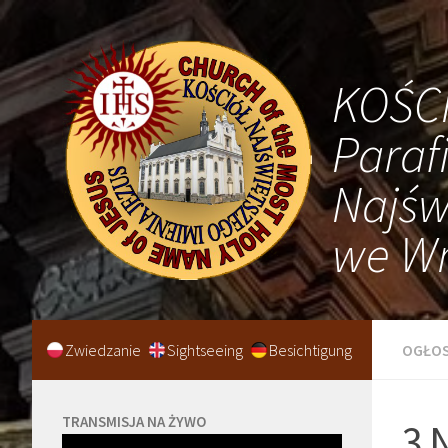
KOŚC
Paraf
Najśw
we Wr
Zwiedzanie
Sightseeing
Besichtigung
OGŁOS
TRANSMISJA NA ŻYWO
3 