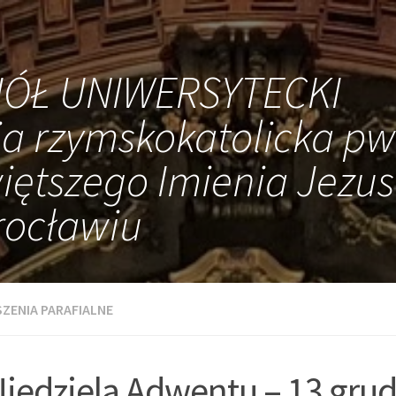
IÓŁ UNIWERSYTECKI
ia rzymskokatolicka pw
iętszego Imienia Jezus
ocławiu
ZENIA PARAFIALNE
Niedziela Adwentu – 13 gru