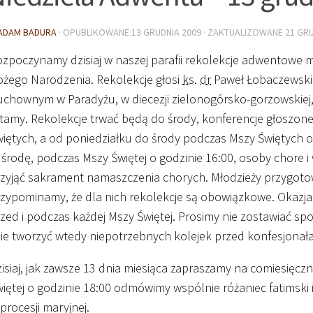
ADAM BADURA
· OPUBLIKOWANE
13 GRUDNIA 2009
· ZAKTUALIZOWANE
21 GRU
zpoczynamy dzisiaj w naszej parafii rekolekcje adwentowe 
żego Narodzenia. Rekolekcje głosi
ks.
dr
Paweł Łobaczewski
chownym w Paradyżu, w diecezji zielonogórsko-gorzowskiej
tamy. Rekolekcje trwać będą do środy, konferencje głoszone
iętych, a od poniedziałku do środy podczas Mszy Świętych 
środę, podczas Mszy Świętej o godzinie
16
:
00
, osoby chore 
zyjąć sakrament namaszczenia chorych. Młodzieży przygoto
zypominamy, że dla nich rekolekcje są obowiązkowe. Okazja 
zed i podczas każdej Mszy Świętej. Prosimy nie zostawiać spo
nie tworzyć wtedy niepotrzebnych kolejek przed konfesjonał
isiaj, jak zawsze 13 dnia miesiąca zapraszamy na comiesięc
iętej o godzinie
18
:
00
odmówimy wspólnie różaniec fatimski i 
procesji maryjnej.