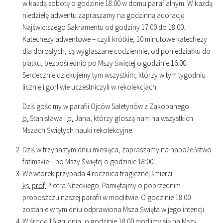
w każdą sobotę o godzinie
18
:
00
w domu parafialnym. W każdą
niedzielę adwentu zapraszamy na godzinną adorację
Najświętszego Sakramentu od godziny
17
:
00
do
18
:
00
.
Katechezy adwentowe – czyli krótkie, 10 minutowe katechezy
dla dorosłych, są wygłaszane codziennie, od poniedziałku do
piątku, bezpośrednio po Mszy Świętej o godzinie
16
:
00
.
Serdecznie dziękujemy tym wszystkim, którzy w tym tygodniu
licznie i gorliwie uczestniczyli w rekolekcjach.
Dziś gościmy w parafii Ojców Saletynów z Zakopanego:
o.
Stanisława i
o.
Jana, którzy głoszą nam na wszystkich
Mszach Świętych nauki rekolekcyjne.
Dziś w trzynastym dniu miesiąca, zapraszamy na nabożeństwo
fatimskie – po Mszy Świętej o godzinie
18
:
00
.
We wtorek przypada 4 rocznica tragicznej śmierci
ks.
prof.
Piotra Niteckiego. Pamiętajmy o poprzednim
proboszczu naszej parafii w modlitwie. O godzinie
18
:
00
zostanie w tym dniu odprawiona Msza Święta w jego intencji.
W środę 16 grudnia, o godzinie
18
:
00
modlimy się na Mszy