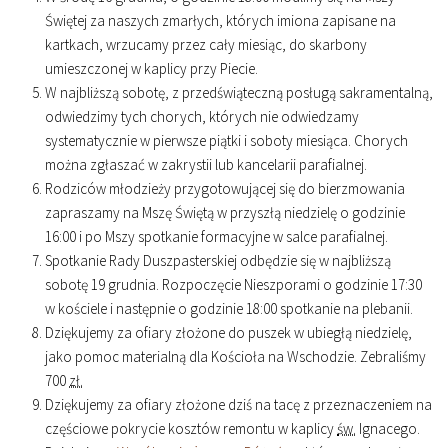
Świętej za naszych zmarłych, których imiona zapisane na
kartkach, wrzucamy przez cały miesiąc, do skarbony
umieszczonej w kaplicy przy Piecie.
W najbliższą sobotę, z przedświąteczną posługą sakramentalną,
odwiedzimy tych chorych, których nie odwiedzamy
systematycznie w pierwsze piątki i soboty miesiąca. Chorych
można zgłaszać w zakrystii lub kancelarii parafialnej.
Rodziców młodzieży przygotowującej się do bierzmowania
zapraszamy na Mszę Świętą w przyszłą niedzielę o godzinie
16
:
00
i po Mszy spotkanie formacyjne w salce parafialnej.
Spotkanie Rady Duszpasterskiej odbędzie się w najbliższą
sobotę 19 grudnia. Rozpoczęcie Nieszporami o godzinie
17
:
30
w kościele i następnie o godzinie
18
:
00
spotkanie na plebanii.
Dziękujemy za ofiary złożone do puszek w ubiegłą niedzielę,
jako pomoc materialną dla Kościoła na Wschodzie. Zebraliśmy
700
zł.
Dziękujemy za ofiary złożone dziś na tacę z przeznaczeniem na
częściowe pokrycie kosztów remontu w kaplicy
św.
Ignacego.