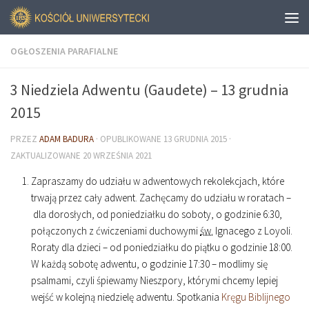
OGŁOSZENIA PARAFIALNE
3 Niedziela Adwentu (Gaudete) – 13 grudnia
2015
PRZEZ
ADAM BADURA
· OPUBLIKOWANE
13 GRUDNIA 2015
·
ZAKTUALIZOWANE
20 WRZEŚNIA 2021
Zapraszamy do udziału w adwentowych rekolekcjach, które
trwają przez cały adwent. Zachęcamy do udziału w roratach –
dla dorosłych, od poniedziałku do soboty, o godzinie
6
:
30
,
połączonych z ćwiczeniami duchowymi
św.
Ignacego z Loyoli.
Roraty dla dzieci – od poniedziałku do piątku o godzinie
18
:
00
.
W każdą sobotę adwentu, o godzinie
17
:
30
– modlimy się
psalmami, czyli śpiewamy Nieszpory, którymi chcemy lepiej
wejść w kolejną niedzielę adwentu. Spotkania
Kręgu Biblijnego