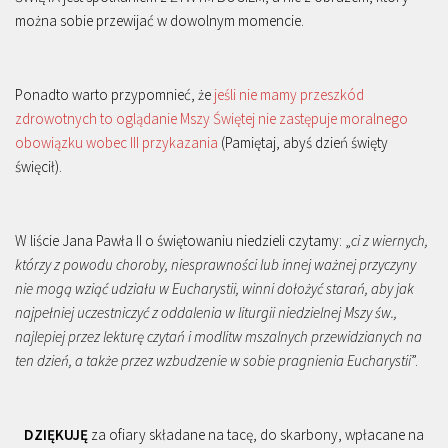
można sobie przewijać w dowolnym momencie.
Ponadto warto przypomnieć, że
jeśli nie mamy przeszkód
zdrowotnych to oglądanie Mszy Świętej nie zastępuje moralnego
obowiązku wobec III przykazania
(Pamiętaj, abyś dzień święty
święcił).
W liście Jana Pawła II o świętowaniu niedzieli czytamy: „
ci z wiernych,
którzy z powodu choroby, niesprawności lub innej ważnej przyczyny
nie mogą wziąć udziału w Eucharystii, winni dołożyć starań, aby jak
najpełniej uczestniczyć z oddalenia w liturgii niedzielnej Mszy św.,
najlepiej przez lekturę czytań i modlitw mszalnych przewidzianych na
ten dzień, a także przez wzbudzenie w sobie pragnienia Eucharystii
”.
DZIĘKUJĘ
za ofiary składane na tacę, do skarbony, wpłacane na