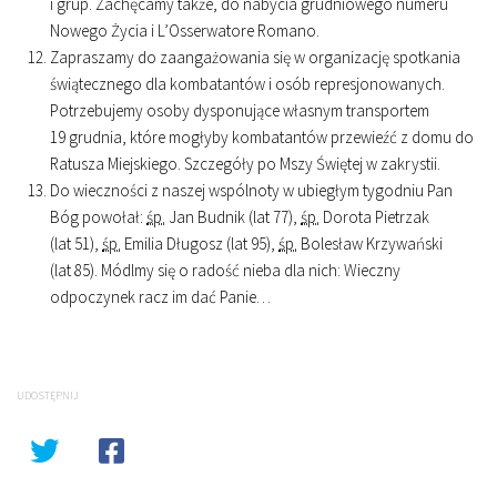
i grup. Zachęcamy także, do nabycia grudniowego numeru
Nowego Życia i L’Osserwatore Romano.
Zapraszamy do zaangażowania się w organizację spotkania
świątecznego dla kombatantów i osób represjonowanych.
Potrzebujemy osoby dysponujące własnym transportem
19 grudnia, które mogłyby kombatantów przewieźć z domu do
Ratusza Miejskiego. Szczegóły po Mszy Świętej w zakrystii.
Do wieczności z naszej wspólnoty w ubiegłym tygodniu Pan
Bóg powołał:
śp.
Jan Budnik (lat 77),
śp.
Dorota Pietrzak
(lat 51),
śp.
Emilia Długosz (lat 95),
śp.
Bolesław Krzywański
(lat 85). Módlmy się o radość nieba dla nich: Wieczny
odpoczynek racz im dać Panie…
UDOSTĘPNIJ