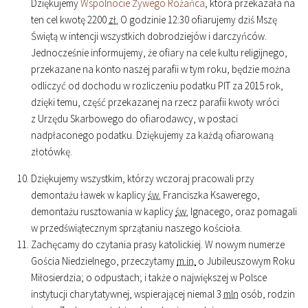
Dziękujemy
Wspólnocie Żywego Różańca
, która przekazała na
ten cel kwotę 2200
zł.
O godzinie
12
:
30
ofiarujemy dziś Mszę
Świętą w intencji wszystkich dobrodziejów i darczyńców.
Jednocześnie informujemy, że ofiary na cele kultu religijnego,
przekazane na konto naszej parafii w tym roku, będzie można
odliczyć od dochodu w rozliczeniu podatku PIT za 2015 rok,
dzięki temu, część przekazanej na rzecz parafii kwoty wróci
z Urzędu Skarbowego do ofiarodawcy, w postaci
nadpłaconego podatku. Dziękujemy za każdą ofiarowaną
złotówkę.
Dziękujemy wszystkim, którzy wczoraj pracowali przy
demontażu ławek w kaplicy
św.
Franciszka Ksawerego,
demontażu rusztowania w kaplicy
św.
Ignacego, oraz pomagali
w przedświątecznym sprzątaniu naszego kościoła.
Zachęcamy do czytania prasy katolickiej. W nowym numerze
Gościa Niedzielnego, przeczytamy
m.in.
o Jubileuszowym Roku
Miłosierdzia; o odpustach; i także o największej w Polsce
instytucji charytatywnej, wspierającej niemal 3
mln
osób, rodzin