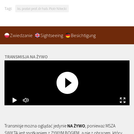
Tagi:
ks. prałat prof. dr hab. Piotr Nitecki
Zwiedzanie
Sightseeing
Besichtigung
TRANSMISJA NA ŻYWO
Transmisje można oglądać jedynie
NA ŻYWO
, ponieważ MSZA
ŚWIĘTA jest spotkaniem z ŻYWYM BOGIEM, a nie z obrazem, który