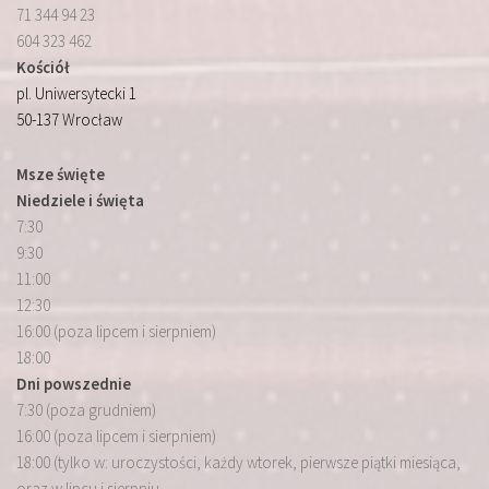
71 344 94 23
604 323 462
Kościół
pl. Uniwersytecki 1
50-137 Wrocław
Msze święte
Niedziele i święta
7:30
9:30
11:00
12:30
16:00 (poza lipcem i sierpniem)
18:00
Dni powszednie
7:30 (poza grudniem)
16:00 (poza lipcem i sierpniem)
18:00 (tylko w: uroczystości, każdy wtorek, pierwsze piątki miesiąca,
oraz w lipcu i sierpniu