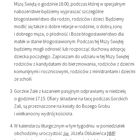
Mszę Świętą o godzinie
16
:
00
, podczas której w specjalnym
nabożeństwie będziemy wypraszać szczególne
błogosławieństwo dla rodzin, rodziców i dzieci. Będziemy
modlić się także o dobre relacje w rodzinie, o dobrą żonę
i dobrego męża, o płodność i Boże błogosławieństwo dla
matek w stanie błogosławionym. Podczas tej Mszy Świętej
będziemy mogli odnowić lub rozpocząć duchową adopcję
dziecka poczętego. Zapraszam do udziału w tej Mszy Świętej
rodziców z kandydatami do bierzmowania, rodziców z dziećmi
komunijnymi i rocznicowymi, rodziców z ministrantami i dziećmi
ze scholii.
Gorzkie Żale z kazaniem pasyjnym odprawiamy w niedzielę
o godzinie
17
:
15
. Ofiary składane na tacę podczas Gorzkich
Żali, są przeznaczone na kwiaty do Bożego Grobu
i wielkanocny wystrój kościoła.
W kalendarzu liturgicznym w tym tygodniu: w poniedziałek
obchodzimy uroczystość
św.
Józefa Oblubieńca
NMP