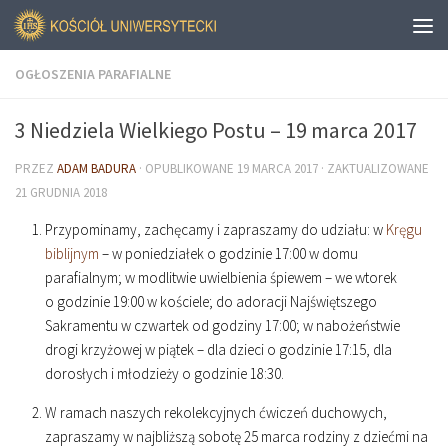
OGŁOSZENIA PARAFIALNE
3 Niedziela Wielkiego Postu – 19 marca 2017
PRZEZ
ADAM BADURA
· OPUBLIKOWANE
19 MARCA 2017
· ZAKTUALIZOWANE
21 GRUDNIA 2018
Przypominamy, zachęcamy i zapraszamy do udziału: w
Kręgu
biblijnym
– w poniedziałek o godzinie
17
:
00
w domu
parafialnym; w modlitwie uwielbienia śpiewem – we wtorek
o godzinie
19
:
00
w kościele; do adoracji Najświętszego
Sakramentu w czwartek od godziny
17
:
00
; w nabożeństwie
drogi krzyżowej w piątek – dla dzieci o godzinie
17
:
15
, dla
dorosłych i młodzieży o godzinie
18
:
30
.
W ramach naszych rekolekcyjnych ćwiczeń duchowych,
zapraszamy w najbliższą sobotę 25 marca rodziny z dziećmi na