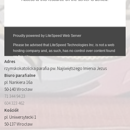
Adres
rzymskokatolicka parafia pw. Najświętszego Imienia Jezus
Biuro parafialne
pl. Nankiera 16a
50-140 Wrocław
71 344 94 23
604 323 462
Kościół
pl. Uniwersytecki 1
50-137 Wrocław