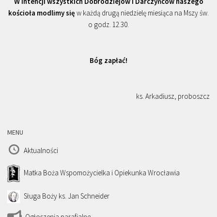
W intencji wszystkich Dobrodziejów i Darczyńców naszego
kościoła modlimy się
w każdą drugą niedzielę miesiąca na Mszy św.
o godz. 12.30.
Bóg zapłać!
ks. Arkadiusz, proboszcz
MENU
Aktualności
Matka Boża Wspomożycielka i Opiekunka Wrocławia
Sługa Boży ks. Jan Schneider
Ogłoszenia parafialne