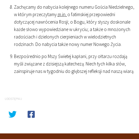
Zachęcamy do nabycia kolejnego numeru Gościa Niedzielnego,
w którym przeczytamy
m.in.
o fatimskiej przepowiedni
dotyczącej nawrócenia Rosji; o Bogu, który słyszy doskonale
każde słowo wypowiedziane w ukryciu; a także o mnożonych
radościach i dzielonych cierpieniach w wielodzietnych
rodzinach. Do nabycia także nowy numer Nowego Życia.
Bezpośrednio po Mszy Świetej kapłani, przy ołtarzu rozdają
myśli związane z dzisiejszą katechezą. Niech tych kilka słów,
zainspiruje nas w tygodniu do głębszej refleksji nad naszą wiarą.
UDOSTĘPNIJ