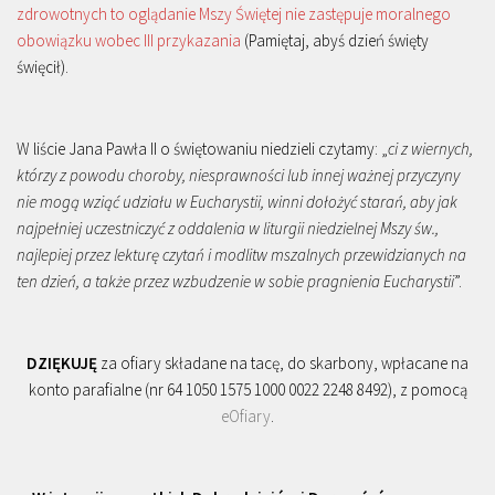
zdrowotnych to oglądanie Mszy Świętej nie zastępuje moralnego
obowiązku wobec III przykazania
(Pamiętaj, abyś dzień święty
święcił).
W liście Jana Pawła II o świętowaniu niedzieli czytamy: „
ci z wiernych,
którzy z powodu choroby, niesprawności lub innej ważnej przyczyny
nie mogą wziąć udziału w Eucharystii, winni dołożyć starań, aby jak
najpełniej uczestniczyć z oddalenia w liturgii niedzielnej Mszy św.,
najlepiej przez lekturę czytań i modlitw mszalnych przewidzianych na
ten dzień, a także przez wzbudzenie w sobie pragnienia Eucharystii
”.
DZIĘKUJĘ
za ofiary składane na tacę, do skarbony, wpłacane na
konto parafialne (nr 64 1050 1575 1000 0022 2248 8492), z pomocą
eOfiary
.