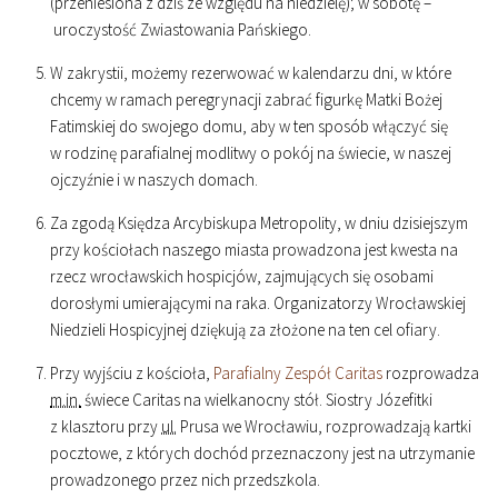
(przeniesiona z dziś ze względu na niedzielę); w sobotę –
uroczystość Zwiastowania Pańskiego.
W zakrystii, możemy rezerwować w kalendarzu dni, w które
chcemy w ramach peregrynacji zabrać figurkę Matki Bożej
Fatimskiej do swojego domu, aby w ten sposób włączyć się
w rodzinę parafialnej modlitwy o pokój na świecie, w naszej
ojczyźnie i w naszych domach.
Za zgodą Księdza Arcybiskupa Metropolity, w dniu dzisiejszym
przy kościołach naszego miasta prowadzona jest kwesta na
rzecz wrocławskich hospicjów, zajmujących się osobami
dorosłymi umierającymi na raka. Organizatorzy Wrocławskiej
Niedzieli Hospicyjnej dziękują za złożone na ten cel ofiary.
Przy wyjściu z kościoła,
Parafialny Zespół Caritas
rozprowadza
m.in.
świece Caritas na wielkanocny stół. Siostry Józefitki
z klasztoru przy
ul.
Prusa we Wrocławiu, rozprowadzają kartki
pocztowe, z których dochód przeznaczony jest na utrzymanie
prowadzonego przez nich przedszkola.