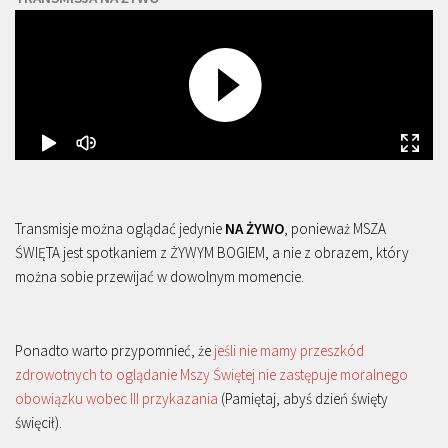
Transmisje można oglądać jedynie
NA ŻYWO
, ponieważ MSZA
ŚWIĘTA jest spotkaniem z ŻYWYM BOGIEM, a nie z obrazem, który
można sobie przewijać w dowolnym momencie.
Ponadto warto przypomnieć, że
jeśli nie mamy przeszkód
zdrowotnych to oglądanie Mszy Świętej nie zastępuje moralnego
obowiązku wobec III przykazania
(Pamiętaj, abyś dzień święty
święcił).