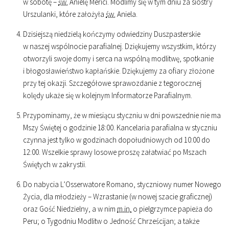
w sobotę –
św.
Anielę Merici. Modlimy się w tym dniu za siostry
Urszulanki, które założyła
św.
Aniela.
Dzisiejszą niedzielą kończymy odwiedziny Duszpasterskie
w naszej wspólnocie parafialnej. Dziękujemy wszystkim, którzy
otworzyli swoje domy i serca na wspólną modlitwę, spotkanie
i błogosławieństwo kapłańskie. Dziękujemy za ofiary złożone
przy tej okazji. Szczegółowe sprawozdanie z tegorocznej
kolędy ukaże się w kolejnym Informatorze Parafialnym.
Przypominamy, że w miesiącu styczniu w dni powszednie nie ma
Mszy Świętej o godzinie
18
:
00
. Kancelaria parafialna w styczniu
czynna jest tylko w godzinach dopołudniowych od
10
:
00
do
12
:
00
. Wszelkie sprawy losowe proszę załatwiać po Mszach
Świętych w zakrystii.
Do nabycia L’Osserwatore Romano, styczniowy numer Nowego
Życia, dla młodzieży – Wzrastanie (w nowej szacie graficznej)
oraz Gość Niedzielny, a w nim
m.in.
o pielgrzymce papieża do
Peru; o Tygodniu Modlitw o Jedność Chrześcijan; a także