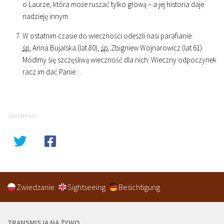
o Laurze, która może ruszać tylko głową – a jej historia daje
nadzieję innym.
W ostatnim czasie do wieczności odeszli nasi parafianie:
śp.
Anna Bujalska (lat 80),
śp.
Zbigniew Wojnarowicz (lat 61).
Módlmy się szczęśliwą wieczność dla nich: Wieczny odpoczynek
racz im dać Panie…
UDOSTĘPNIJ
Zwiedzanie
Sightseeing
Besichtigung
TRANSMISJA NA ŻYWO