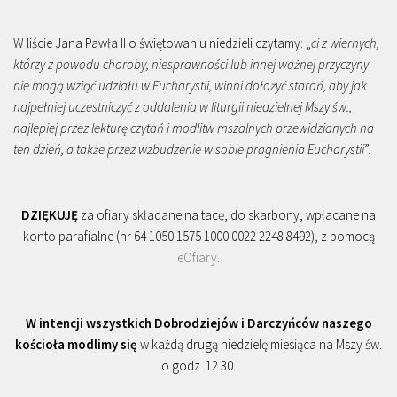
W liście Jana Pawła II o świętowaniu niedzieli czytamy: „
ci z wiernych,
którzy z powodu choroby, niesprawności lub innej ważnej przyczyny
nie mogą wziąć udziału w Eucharystii, winni dołożyć starań, aby jak
najpełniej uczestniczyć z oddalenia w liturgii niedzielnej Mszy św.,
najlepiej przez lekturę czytań i modlitw mszalnych przewidzianych na
ten dzień, a także przez wzbudzenie w sobie pragnienia Eucharystii
”.
DZIĘKUJĘ
za ofiary składane na tacę, do skarbony, wpłacane na
konto parafialne (nr 64 1050 1575 1000 0022 2248 8492), z pomocą
eOfiary
.
W intencji wszystkich Dobrodziejów i Darczyńców naszego
kościoła modlimy się
w każdą drugą niedzielę miesiąca na Mszy św.
o godz. 12.30.