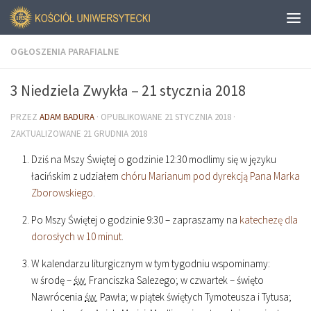
OGŁOSZENIA PARAFIALNE
3 Niedziela Zwykła – 21 stycznia 2018
PRZEZ
ADAM BADURA
· OPUBLIKOWANE
21 STYCZNIA 2018
·
ZAKTUALIZOWANE
21 GRUDNIA 2018
Dziś na Mszy Świętej o godzinie
12
:
30
modlimy się w języku
łacińskim z udziałem
chóru Marianum pod dyrekcją Pana Marka
Zborowskiego
.
Po Mszy Świętej o godzinie
9
:
30
– zapraszamy na
katechezę dla
dorosłych w 10 minut
.
W kalendarzu liturgicznym w tym tygodniu wspominamy:
w środę –
św.
Franciszka Salezego; w czwartek – święto
Nawrócenia
św.
Pawła; w piątek świętych Tymoteusza i Tytusa;