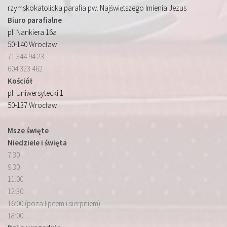
rzymskokatolicka parafia pw. Najświętszego Imienia Jezus
Biuro parafialne
pl. Nankiera 16a
50-140 Wrocław
71 344 94 23
604 323 462
Kościół
pl. Uniwersytecki 1
50-137 Wrocław
Msze święte
Niedziele i święta
7:30
9:30
11:00
12:30
16:00 (poza lipcem i sierpniem)
18:00