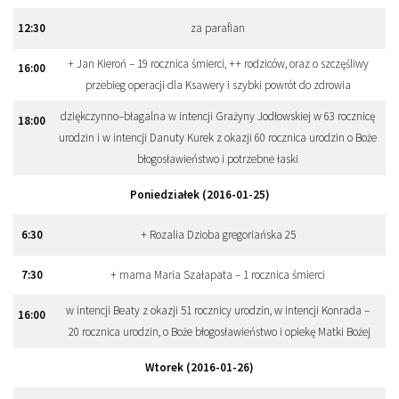
12
:
30
za parafian
+ Jan Kieroń – 19 rocznica śmierci, ++ rodziców, oraz o szczęśliwy
16
:
00
przebieg operacji dla Ksawery i szybki powrót do zdrowia
dziękczynno–błagalna w intencji Grażyny Jodłowskiej w 63 rocznicę
18
:
00
urodzin i w intencji Danuty Kurek z okazji 60 rocznica urodzin o Boże
błogosławieństwo i potrzebne łaski
Poniedziałek (2016-01-25)
6
:
30
+ Rozalia Dzioba gregoriańska 25
7
:
30
+ mama Maria Szałapata – 1 rocznica śmierci
w intencji Beaty z okazji 51 rocznicy urodzin, w intencji Konrada –
16
:
00
20 rocznica urodzin, o Boże błogosławieństwo i opiekę Matki Bożej
Wtorek (2016-01-26)