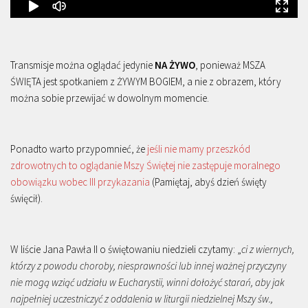
Transmisje można oglądać jedynie
NA ŻYWO
, ponieważ MSZA
ŚWIĘTA jest spotkaniem z ŻYWYM BOGIEM, a nie z obrazem, który
można sobie przewijać w dowolnym momencie.
Ponadto warto przypomnieć, że
jeśli nie mamy przeszkód
zdrowotnych to oglądanie Mszy Świętej nie zastępuje moralnego
obowiązku wobec III przykazania
(Pamiętaj, abyś dzień święty
święcił).
W liście Jana Pawła II o świętowaniu niedzieli czytamy: „
ci z wiernych,
którzy z powodu choroby, niesprawności lub innej ważnej przyczyny
nie mogą wziąć udziału w Eucharystii, winni dołożyć starań, aby jak
najpełniej uczestniczyć z oddalenia w liturgii niedzielnej Mszy św.,