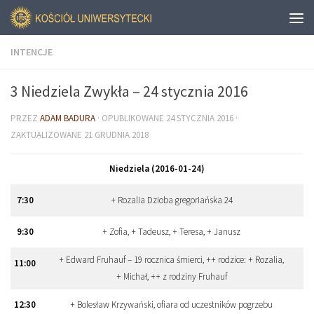
INTENCJE
3 Niedziela Zwykła – 24 stycznia 2016
PRZEZ
ADAM BADURA
· OPUBLIKOWANE
24 STYCZNIA 2016
·
ZAKTUALIZOWANE
21 GRUDNIA 2018
Niedziela (2016-01-24)
7
:
30
+ Rozalia Dzioba gregoriańska 24
9
:
30
+ Zofia, + Tadeusz, + Teresa, + Janusz
+ Edward Fruhauf – 19 rocznica śmierci, ++ rodzice: + Rozalia,
11
:
00
+ Michał, ++ z rodziny Fruhauf
12
:
30
+ Bolesław Krzywański, ofiara od uczestników pogrzebu