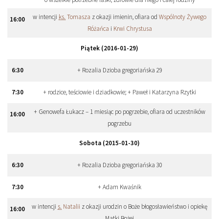
w intencji
ks.
Tomasza
z okazji imienin, ofiara od
Wspólnoty Żywego
16
:
00
Różańca
i
Krwi Chrystusa
Piątek (2016-01-29)
6
:
30
+ Rozalia Dzioba gregoriańska 29
7
:
30
+ rodzice, teściowie i dziadkowie; + Paweł i Katarzyna Rzytki
+ Genowefa Łukacz – 1 miesiąc po pogrzebie, ofiara od uczestników
16
:
00
pogrzebu
Sobota (2015-01-30)
6
:
30
+ Rozalia Dzioba gregoriańska 30
7
:
30
+ Adam Kwaśnik
w intencji
s.
Natalii
z okazji urodzin o Boże błogosławieństwo i opiekę
16
:
00
Matki Bożej