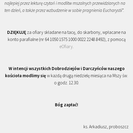
najlepiej przez lekturę czytań i modlitw mszalnych przewidzianych na
ten dzień, a także przez wzbudzenie w sobie pragnienia Eucharystii
”.
DZIĘKUJĘ
za ofiary składane na tacę, do skarbony, wpłacane na
konto parafialne (nr 64 1050 1575 1000 0022 2248 8492), z pomocą
eOfiary
.
W intencji wszystkich Dobrodziejów i Darczyńców naszego
kościoła modlimy się
w każdą drugą niedzielę miesiąca na Mszy św.
o godz. 12.30.
Bóg zapłać!
ks. Arkadiusz, proboszcz