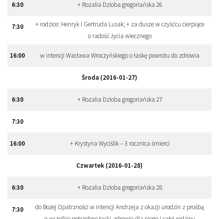
6
:
30
+ Rozalia Dzioba gregoriańska 26
+ rodzice: Henryk i Gertruda Lusak; + za dusze w czyśćcu cierpiące
7
:
30
o radość życia wiecznego
16
:
00
w intencji Wacława Wroczyńskiego o łaskę powrotu do zdrowia
Środa (2016-01-27)
6
:
30
+ Rozalia Dzioba gregoriańska 27
7
:
30
16
:
00
+ Krystyna Wyciślik – 3 rocznica śmierci
Czwartek (2016-01-28)
6
:
30
+ Rozalia Dzioba gregoriańska 28
do Bożej Opatrzności w intencji Andrzeja z okazji urodzin z prośbą
7
:
30
o wszelkie potrzebne łaski, zdrowie dla niego i całej rodziny