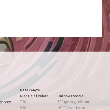
Msze święte
Niedziele i święta
Dni powszednie
iętszego
7:30
7:30 (poza grudniem)
9:30
16:00 (poza lipcem i