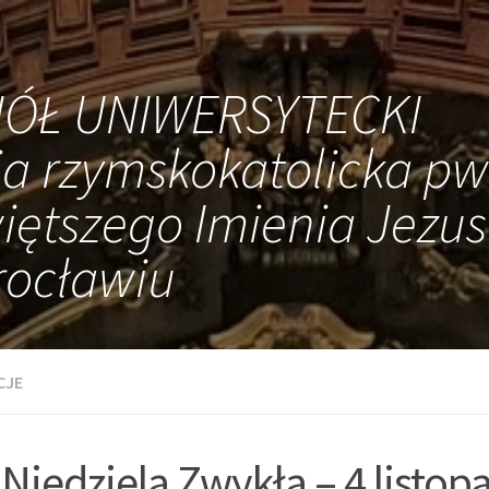
IÓŁ UNIWERSYTECKI
ia rzymskokatolicka pw
iętszego Imienia Jezus
ocławiu
CJE
 Niedziela Zwykła – 4 listo