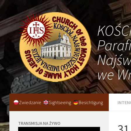
KOŚC
Paraf
Najśw
we Wr
Zwiedzanie
Sightseeing
Besichtigung
INTEN
TRANSMISJA NA ŻYWO
31