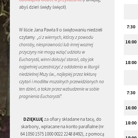
abyś dzień święty święcił).
7
:
30
W liście Jana Pawła II o świętowaniu niedzieli
czytamy: „
ci z wiernych, którzy z powodu
16
:
00
choroby, niesprawności lub innej ważnej
przyczyny nie mogą wziąć udziału w
Eucharystii, winni dołożyć starań, aby jak
18
:
00
najpełniej uczestniczyć z oddalenia w liturgii
niedzielnej Mszy św., najlepiej przez lekturę
czytań i modlitw mszalnych przewidzianych na
ten dzień, a także przez wzbudzenie w sobie
7
:
30
pragnienia Eucharystii
”.
16
:
00
DZIĘKUJĘ
za ofiary składane na tacę, do
18
:
00
skarbony, wpłacane na konto parafialne (nr
64 1050 1575 1000 0022 2248 8492), z pomocą
18
:
00