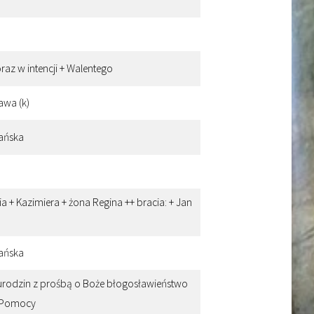
oraz w intencji + Walentego
awa (k)
iańska
a + Kazimiera + żona Regina ++ bracia: + Jan
iańska
y urodzin z prośbą o Boże błogosławieństwo
ej Pomocy