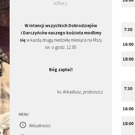
eOfiary
.
W intencji wszystkich Dobrodziejów
7
:
30
i Darczyńców naszego kościoła modlimy
się
w każdą drugą niedzielę miesiąca na Mszy
16
:
00
św. o godz. 12.30.
18
:
00
Bóg zapłać!
7
:
30
ks. Arkadiusz, proboszcz
16
:
00
MENU
18
:
00
Aktualności