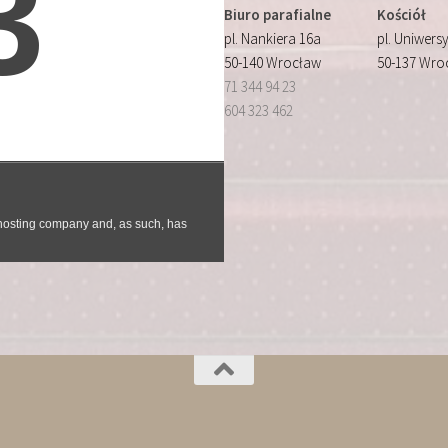
Biuro parafialne
Kościół
pl. Nankiera 16a
pl. Uniwersy
50-140 Wrocław
50-137 Wro
71 344 94 23
604 323 462