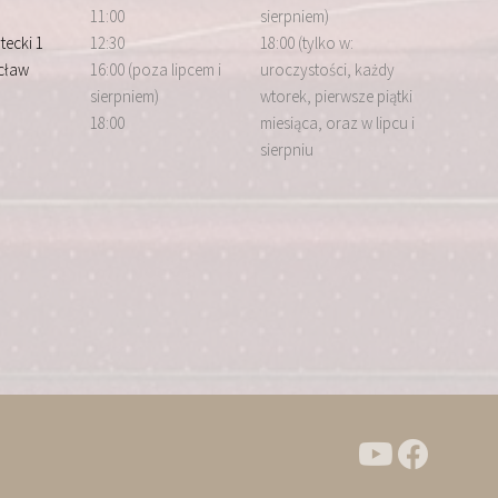
11:00
sierpniem)
tecki 1
12:30
18:00 (tylko w:
cław
16:00 (poza lipcem i
uroczystości, każdy
sierpniem)
wtorek, pierwsze piątki
18:00
miesiąca, oraz w lipcu i
sierpniu