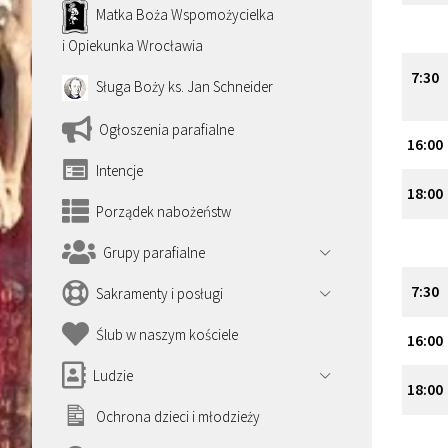
Matka Boża Wspomożycielka
i Opiekunka Wrocławia
7
:
30
Sługa Boży ks. Jan Schneider
Ogłoszenia parafialne
16
:
00
Intencje
18
:
00
Porządek nabożeństw
Grupy parafialne
7
:
30
Sakramenty i posługi
Ślub w naszym kościele
16
:
00
Ludzie
18
:
00
Ochrona dzieci i młodzieży