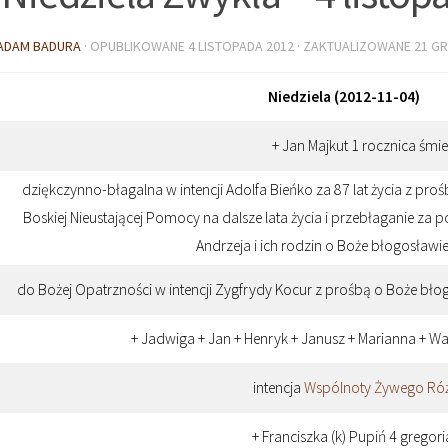
ADAM BADURA
· OPUBLIKOWANE
4 LISTOPADA 2012
· ZAKTUALIZOWANE
21 GR
Niedziela (2012-11-04)
+ Jan Majkut 1 rocznica śmie
dziękczynno-błagalna w intencji Adolfa Bieńko za 87 lat życia z pro
Boskiej Nieustającej Pomocy na dalsze lata życia i przebłaganie za p
Andrzeja i ich rodzin o Boże błogosławi
do Bożej Opatrzności w intencji Zygfrydy Kocur z prośbą o Boże błog
+ Jadwiga + Jan + Henryk + Janusz + Marianna + Wa
intencja
Wspólnoty Żywego Ró
+ Franciszka (k) Pupiń 4 gregor