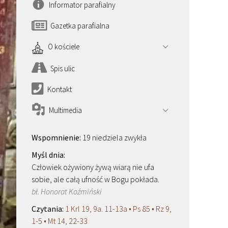
Informator parafialny
Gazetka parafialna
O kościele
Spis ulic
Kontakt
Multimedia
19 niedziela zwykła
Człowiek ożywiony żywą wiarą nie ufa
sobie, ale całą ufność w Bogu pokłada.
bł. Honorat Koźmiński
1 Krl 19, 9a. 11-13a • Ps 85 • Rz 9,
1-5 • Mt 14, 22-33