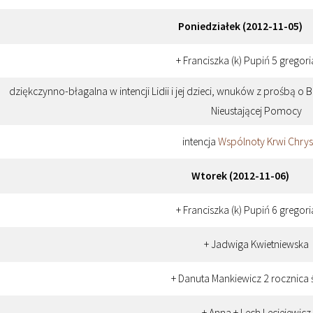
Poniedziałek (2012-11-05)
+ Franciszka (k) Pupiń 5 gregor
dziękczynno-błagalna w intencji Lidii i jej dzieci, wnuków z prośbą o 
Nieustającej Pomocy
intencja
Wspólnoty Krwi Chrys
Wtorek (2012-11-06)
+ Franciszka (k) Pupiń 6 gregor
+ Jadwiga Kwietniewska
+ Danuta Mankiewicz 2 rocznica 
+ Anna + Lech Leciejewicz