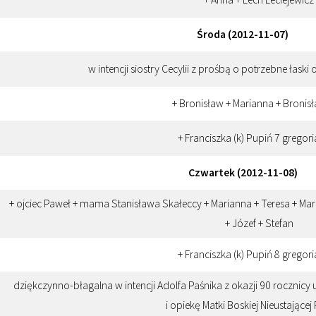
Środa (2012-11-07)
w intencji siostry Cecylii z prośbą o potrzebne łaski 
+ Bronisław + Marianna + Bronisł
+ Franciszka (k) Pupiń 7 gregor
Czwartek (2012-11-08)
+ ojciec Paweł + mama Stanisława Skałeccy + Marianna + Teresa + Mari
+ Józef + Stefan
+ Franciszka (k) Pupiń 8 gregor
dziękczynno-błagalna w intencji Adolfa Paśnika z okazji 90 rocznic
i opiekę Matki Boskiej Nieustając