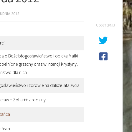
UDNIA 2018
UDOSTĘPNIJ
rci
śbą o Boże błogosławieństwo i opiekę Matki
opełnione grzechy oraz w intencji Krystyny,
eństwo dla nich
osławieństwo i zdrowie na dalsze lata życia
cław + Zofia ++ z rodziny
żańca
iańska