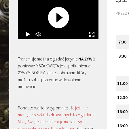
PRZEZ
7
:
30
9
:
30
Transmisje można oglądać jedynie
NA ŻYWO
,
ponieważ MSZA ŚWIĘTA jest spotkaniem z
ŻYWYM BOGIEM, a nie z obrazem, który
można sobie przewijać w dowolnym
11
:
00
momencie.
12
:
30
Ponadto warto przypomnieć, że
jeśli nie
16
:
00
mamy przeszkód zdrowotnych to oglądanie
Mszy Świętej nie zastępuje moralnego
16
:
00
obowiązku wobec III przykazania
(Pamiętaj,