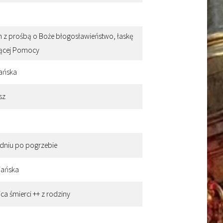
in z prośbą o Boże błogosławieństwo, łaskę
ającej Pomocy
iańska
sz
 dniu po pogrzebie
riańska
ca śmierci ++ z rodziny