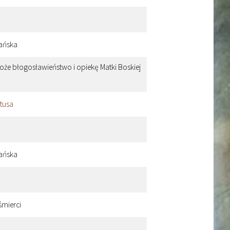
iańska
Boże błogosławieństwo i opiekę Matki Boskiej
tusa
iańska
śmierci