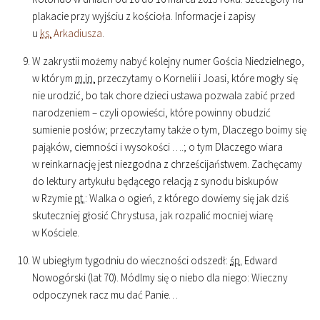
plakacie przy wyjściu z kościoła. Informacje i zapisy
u
ks.
Arkadiusza
.
W zakrystii możemy nabyć kolejny numer Gościa Niedzielnego,
w którym
m.in.
przeczytamy o Kornelii i Joasi, które mogły się
nie urodzić, bo tak chore dzieci ustawa pozwala zabić przed
narodzeniem – czyli opowieści, które powinny obudzić
sumienie posłów; przeczytamy także o tym, Dlaczego boimy się
pająków, ciemności i wysokości ….; o tym Dlaczego wiara
w reinkarnację jest niezgodna z chrześcijaństwem. Zachęcamy
do lektury artykułu będącego relacją z synodu biskupów
w Rzymie
pt.
: Walka o ogień, z którego dowiemy się jak dziś
skuteczniej głosić Chrystusa, jak rozpalić mocniej wiarę
w Kościele.
W ubiegłym tygodniu do wieczności odszedł:
śp.
Edward
Nowogórski (lat 70). Módlmy się o niebo dla niego: Wieczny
odpoczynek racz mu dać Panie…