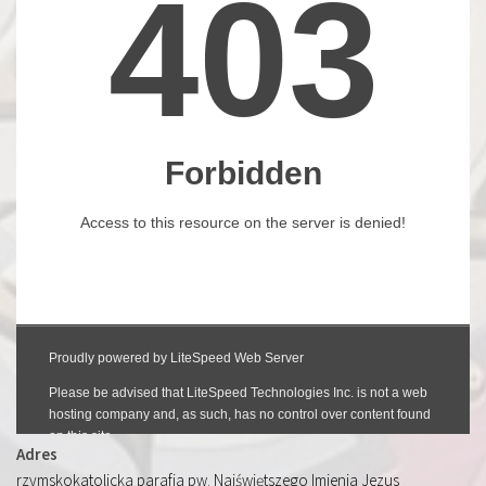
Adres
rzymskokatolicka parafia pw. Najświętszego Imienia Jezus