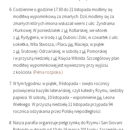
Codziennie o godzinie
17
:
30
do 21 listopada modlimy się
modlitwą wypominkową za zmarłych. Dziś modlimy się za
zmarłych których imiona wskazali wierni z ulic: Zyndrama
i Kurkowej. W poniedziałek z
ul.
Kotlarskiej, we wtorek
z
ul.
Rydygiera, w środę z
ul.
Dubois i Żiżki, w czwartek z ulic:
Łokietka, Wita Stwosza, i Placu
św.
Macieja; w piątek
z
ul.
Śrutowej i Odrzańskiej; w sobotę z
ul.
Pomorskiej
i w przyszłą niedzielę z
ul.
Księcia Witolda. Szczegółowy plan
modlitwy wypominkowej jest wywieszony przy wyjściu
z kościoła.
(Pełna rozpiska.)
W tym tygodniu: w piątek, 9 listopada – święto rocznicy
poświęcenia bazyliki laterańskiej, czyli katedry Rzymu, siedziby
papieża. W sobotę, 10 listopada – wspomnienie
św.
Leona
Wielkiego. W przyszłą niedzielę 11 listopada przypada 94
rocznica odzyskania przez Polskę niepodległości.
Nasza parafia organizuje pielgrzymkę do Rzymu i San Giovani
Rotondo w dniach od 10 do 16 marca 2013 roku. Szczegóły na