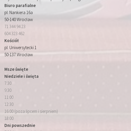
Biuro parafialne
pl. Nankiera 16a
50-140 Wrocław
71 344 94 23
604 323 462
Kościół
pl. Uniwersytecki 1
50-137 Wrocław
Msze święte
Niedziele i święta
7:30
9:30
11:00
12:30
16:00 (poza lipcem i sierpniem)
18:00
Dni powszednie