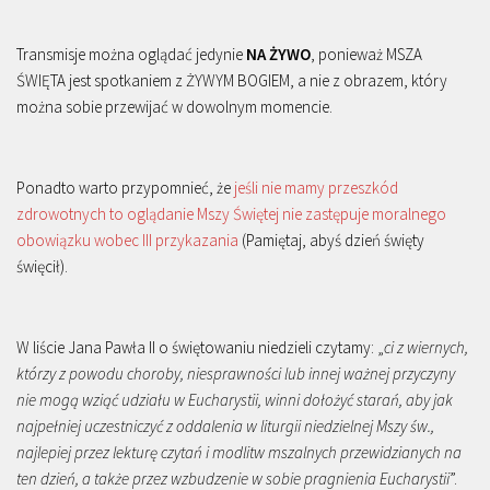
Transmisje można oglądać jedynie
NA ŻYWO
, ponieważ MSZA
ŚWIĘTA jest spotkaniem z ŻYWYM BOGIEM, a nie z obrazem, który
można sobie przewijać w dowolnym momencie.
Ponadto warto przypomnieć, że
jeśli nie mamy przeszkód
zdrowotnych to oglądanie Mszy Świętej nie zastępuje moralnego
obowiązku wobec III przykazania
(Pamiętaj, abyś dzień święty
święcił).
W liście Jana Pawła II o świętowaniu niedzieli czytamy: „
ci z wiernych,
którzy z powodu choroby, niesprawności lub innej ważnej przyczyny
nie mogą wziąć udziału w Eucharystii, winni dołożyć starań, aby jak
najpełniej uczestniczyć z oddalenia w liturgii niedzielnej Mszy św.,
najlepiej przez lekturę czytań i modlitw mszalnych przewidzianych na
ten dzień, a także przez wzbudzenie w sobie pragnienia Eucharystii
”.