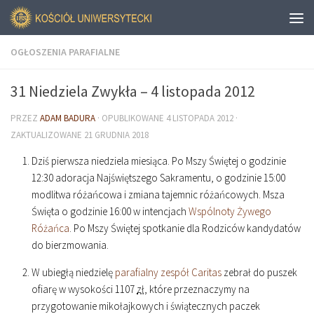
OGŁOSZENIA PARAFIALNE
31 Niedziela Zwykła – 4 listopada 2012
PRZEZ
ADAM BADURA
· OPUBLIKOWANE
4 LISTOPADA 2012
·
ZAKTUALIZOWANE
21 GRUDNIA 2018
Dziś pierwsza niedziela miesiąca. Po Mszy Świętej o godzinie
12
:
30
adoracja Najświętszego Sakramentu, o godzinie
15
:
00
modlitwa różańcowa i zmiana tajemnic różańcowych. Msza
Święta o godzinie
16
:
00
w intencjach
Wspólnoty Żywego
Różańca
. Po Mszy Świętej spotkanie dla Rodziców kandydatów
do bierzmowania.
W ubiegłą niedzielę
parafialny zespół Caritas
zebrał do puszek
ofiarę w wysokości 1107
zł
, które przeznaczymy na
przygotowanie mikołajkowych i świątecznych paczek