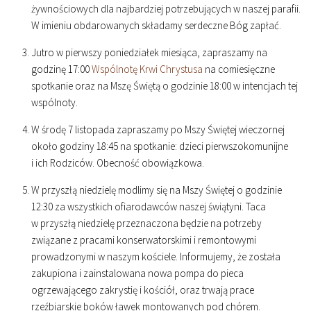
żywnościowych dla najbardziej potrzebujących w naszej parafii.
W imieniu obdarowanych składamy serdeczne Bóg zapłać.
Jutro w pierwszy poniedziałek miesiąca, zapraszamy na
godzinę
17
:
00
Wspólnotę Krwi Chrystusa
na comiesięczne
spotkanie oraz na Mszę Świętą o godzinie
18
:
00
w intencjach tej
wspólnoty.
W środę 7 listopada zapraszamy po Mszy Świętej wieczornej
około godziny
18
:
45
na spotkanie: dzieci pierwszokomunijne
i ich Rodziców. Obecność obowiązkowa.
W przyszłą niedzielę modlimy się na Mszy Świętej o godzinie
12
:
30
za wszystkich ofiarodawców naszej świątyni. Taca
w przyszłą niedzielę przeznaczona będzie na potrzeby
związane z pracami konserwatorskimi i remontowymi
prowadzonymi w naszym kościele. Informujemy, że została
zakupiona i zainstalowana nowa pompa do pieca
ogrzewającego zakrystię i kościół, oraz trwają prace
rzeźbiarskie boków ławek montowanych pod chórem.