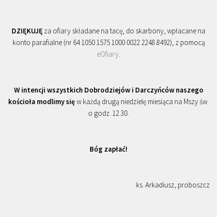
DZIĘKUJĘ
za ofiary składane na tacę, do skarbony, wpłacane na
konto parafialne (nr 64 1050 1575 1000 0022 2248 8492), z pomocą
eOfiary
.
W intencji wszystkich Dobrodziejów i Darczyńców naszego
kościoła modlimy się
w każdą drugą niedzielę miesiąca na Mszy św.
o godz. 12.30.
Bóg zapłać!
ks. Arkadiusz, proboszcz