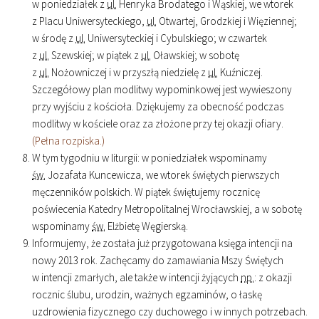
w poniedziałek z
ul.
Henryka Brodatego i Wąskiej, we wtorek
z Placu Uniwersyteckiego,
ul.
Otwartej, Grodzkiej i Więziennej;
w środę z
ul.
Uniwersyteckiej i Cybulskiego; w czwartek
z
ul.
Szewskiej; w piątek z
ul.
Oławskiej; w sobotę
z
ul.
Nożowniczej i w przyszłą niedzielę z
ul.
Kuźniczej.
Szczegółowy plan modlitwy wypominkowej jest wywieszony
przy wyjściu z kościoła. Dziękujemy za obecność podczas
modlitwy w kościele oraz za złożone przy tej okazji ofiary.
(Pełna rozpiska.)
W tym tygodniu w liturgii: w poniedziałek wspominamy
św.
Jozafata Kuncewicza, we wtorek świętych pierwszych
męczenników polskich. W piątek świętujemy rocznicę
poświecenia Katedry Metropolitalnej Wrocławskiej, a w sobotę
wspominamy
św.
Elżbietę Węgierską.
Informujemy, że została już przygotowana księga intencji na
nowy 2013 rok. Zachęcamy do zamawiania Mszy Świętych
w intencji zmarłych, ale także w intencji żyjących
np.
: z okazji
rocznic ślubu, urodzin, ważnych egzaminów, o łaskę
uzdrowienia fizycznego czy duchowego i w innych potrzebach.