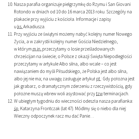
Nasza parafia organizuje pielgrzymkę do Rzymu i San Giovani
Rotondo w dniach od 10 do 16 marca 2013 roku. Szczegóły na
plakacie przy wyjściu z kościoła. Informacje i zapisy
u
ks.
Arkadiusza.
Przy wyjściu ze świątyni możemy nabyć kolejny numer Nowego
Życia, a w zakrystii kolejny numer Gościa Niedzielnego,
w którym
m.in.
przeczytamy o losie prześladowanych
chrześcijan na świecie; o Polsce z okazji Święta Niepodległości
przeczytamy w artykule Albo silna, albo wcale – co jest
nawiązaniem do myśli Piłsudskiego, że Polska jest albo silna,
albo jej nie ma; na uwagę zasługuje artykuł
pt.
: Gdy położna jest
jak grabarz, o dramatycznym zderzeniu z rzeczywistością, gdy
położne muszą wbrew woli asystować przy
tzw
terminacjach.
W ubiegłym tygodniu do wieczności odeszła nasza parafianka:
śp.
Katarzyna Frontczak (lat 47). Módlmy się o niebo dla niej:
Wieczny odpoczynek racz mu dać Panie…