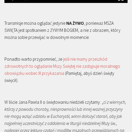
Transmisje można oglądać jedynie
NA ŻYWO
, ponieważ MSZA
ŚWIĘTA jest spotkaniem z ŻYWYM BOGIEM, a nie z obrazem, który
można sobie przewijać w dowolnym momencie.
Ponadto warto przypomnieć, że
jeśli nie mamy przeszkód
zdrowotnych to oglądanie Mszy Świętej nie zastępuje moralnego
obowiązku wobec III przykazania
(Pamiętaj, abyś dzień święty
święcił).
W liście Jana Pawła II o świętowaniu niedzieli czytamy: „
ci z wiernych,
którzy z powodu choroby, niesprawności lub innej ważnej przyczyny
nie mogą wziąć udziału w Eucharystii, winni dołożyć starań, aby jak
najpełniej uczestniczyć z oddalenia w liturgii niedzielnej Mszy św.,
najlepiej przez lekturę czytań i modlitw mszalnych przewidzianych na