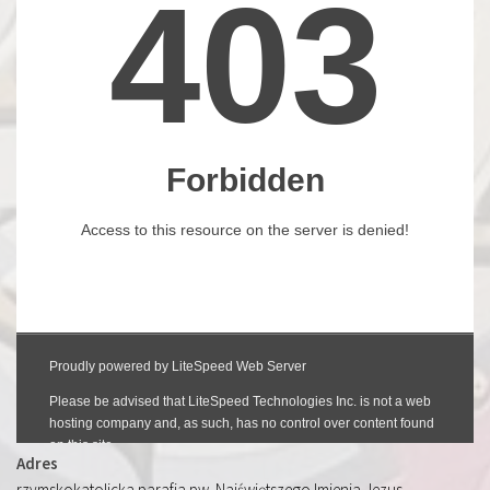
Adres
rzymskokatolicka parafia pw. Najświętszego Imienia Jezus