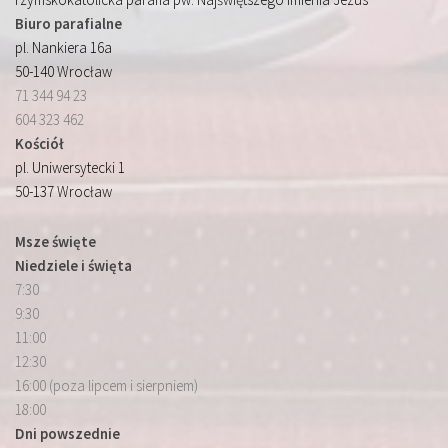
Biuro parafialne
pl. Nankiera 16a
50-140 Wrocław
71 344 94 23
604 323 462
Kościół
pl. Uniwersytecki 1
50-137 Wrocław
Msze święte
Niedziele i święta
7:30
9:30
11:00
12:30
16:00 (poza lipcem i sierpniem)
18:00
Dni powszednie