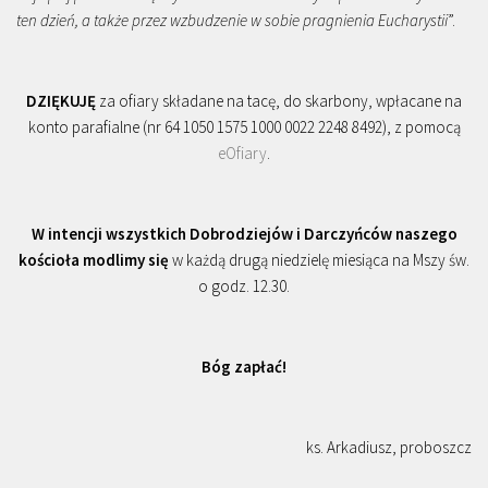
ten dzień, a także przez wzbudzenie w sobie pragnienia Eucharystii
”.
DZIĘKUJĘ
za ofiary składane na tacę, do skarbony, wpłacane na
konto parafialne (nr 64 1050 1575 1000 0022 2248 8492), z pomocą
eOfiary
.
W intencji wszystkich Dobrodziejów i Darczyńców naszego
kościoła modlimy się
w każdą drugą niedzielę miesiąca na Mszy św.
o godz. 12.30.
Bóg zapłać!
ks. Arkadiusz, proboszcz