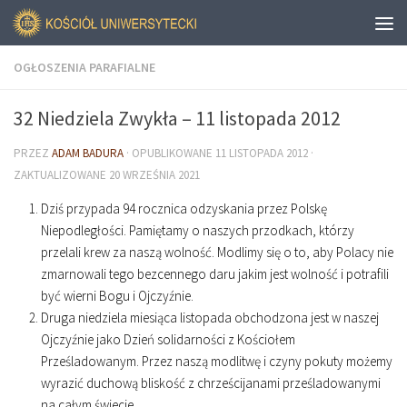
OGŁOSZENIA PARAFIALNE
32 Niedziela Zwykła – 11 listopada 2012
PRZEZ
ADAM BADURA
· OPUBLIKOWANE
11 LISTOPADA 2012
·
ZAKTUALIZOWANE
20 WRZEŚNIA 2021
Dziś przypada 94 rocznica odzyskania przez Polskę
Niepodległości. Pamiętamy o naszych przodkach, którzy
przelali krew za naszą wolność. Modlimy się o to, aby Polacy nie
zmarnowali tego bezcennego daru jakim jest wolność i potrafili
być wierni Bogu i Ojczyźnie.
Druga niedziela miesiąca listopada obchodzona jest w naszej
Ojczyźnie jako Dzień solidarności z Kościołem
Prześladowanym. Przez naszą modlitwę i czyny pokuty możemy
wyrazić duchową bliskość z chrześcijanami prześladowanymi
na całym świecie.