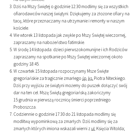
Dziś na Mszy Świętej o godzinie
12
:
30
modlimy się za wszystkich
ofiarodawców naszej świątyni. Dziękujemy za złożone ofiary na
tacę, które przeznaczamy na utrzymanie i remonty w naszym
kościele.
We wtorek 13 listopada jak zwykle po Mszy Świętej wieczornej,
zapraszamy na nabożeństwo fatimskie.
W środę 14 listopada: dzieci pierwszokomunijne i ich Rodziców
zapraszamy na spotkanie po Mszy Świętej wieczornej około
godziny
18
:
45
.
W czwartek 15 listopada rozpoczynamy Msze Święte
gregoriańskie za tragicznie zmarłego
śp.
ks.
Piotra Niteckiego.
Dziś przy wyjściu ze świątyni możemy do puszek dołączyć swój
dar na ten cel. Mszę Świętą gregoriańską zakończymy
15 grudnia w pierwszą rocznicę śmierci poprzedniego
Proboszcza.
Codziennie o godzinie
17
:
30
do 21 listopada modlimy się
modlitwą wypominkową za zmarłych. Dziś modlimy się za
zmarłych których imiona wskazali wierni z
ul.
Księcia Witolda;