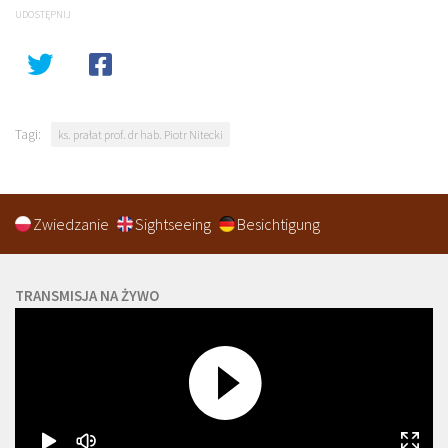
UDOSTĘPNIJ
Tagi:
ks. prałat prof. dr hab. Piotr Nitecki
Zwiedzanie
Sightseeing
Besichtigung
TRANSMISJA NA ŻYWO