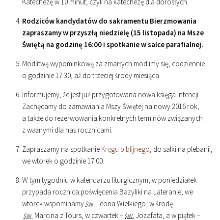
Katechezę w 10 minut, czyli na katechezę dla dorosłych.
Rodziców kandydatów do sakramentu Bierzmowania
zapraszamy w przyszłą niedzielę (15 listopada) na Msze
Świętą na godzinę
16
:
00
i spotkanie w salce parafialnej.
Modlitwą wypominkową za zmarłych modlimy się, codziennie
o godzinie
17
:
30
, aż do trzeciej środy miesiąca.
Informujemy, że jest już przygotowana nowa księga intencji.
Zachęcamy do zamawiania Mszy Świętej na nowy 2016 rok,
a także do rezerwowania konkretnych terminów związanych
z ważnymi dla nas rocznicami.
Zapraszamy na spotkanie
Kręgu biblijnego
, do salki na plebanii,
we wtorek o godzinie
17
:
00
.
W tym tygodniu w kalendarzu liturgicznym, w poniedziałek
przypada rocznica poświęcenia Bazyliki na Lateranie; we
wtorek wspominamy
św.
Leona Wielkiego, w środę –
św.
Marcina z Tours, w czwartek –
św.
Jozafata, a w piątek –