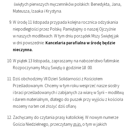
świętych pierwszych męczenników polskich: Benedykta, Jana,
Mateusza, Izaaka i Krystyna.
W środę 11 listopada przypada kolejna rocznica odzyskania
niepodległości przez Polskę. Pamiętajmy o naszej Ojczyźnie
w naszych modlitwach. W tym dniu porządek Mszy Świętej jak
w dni powszednie.
Kancelaria parafialna w środę będzie
nieczynna.
W piątek 13 listopada, zapraszamy na nabożeństwo fatimskie.
Rozpoczynamy Mszą Świętą o godzinie
18
:
00
.
Dziś obchodzimy VII Dzień Solidarności z Kościołem
Prześladowanym. Chcemy w tym roku wesprzeć nasze siostry
i braci prześladowanych i zabijanych za wiarę w Syrii – modlitwą
i darem materialnym, dlatego do puszek przy wyjściu z kościoła
możemy na ten cel złożyć dziś ofiarę.
Zachęcamy do czytania prasy katolickiej. W nowym numerze
Gościa Niedzielnego, przeczytamy
m.in.
o tym w jakich