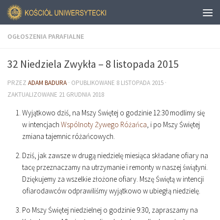
OGŁOSZENIA PARAFIALNE
32 Niedziela Zwykła – 8 listopada 2015
PRZEZ
ADAM BADURA
· OPUBLIKOWANE
8 LISTOPADA 2015
·
ZAKTUALIZOWANE
21 GRUDNIA 2018
Wyjątkowo dziś, na Mszy Świętej o godzinie
12
:
30
modlimy się
w intencjach
Wspólnoty Żywego Różańca
, i po Mszy Świętej
zmiana tajemnic różańcowych.
Dziś, jak zawsze w drugą niedzielę miesiąca składane ofiary na
tacę przeznaczamy na utrzymanie i remonty w naszej świątyni.
Dziękujemy za wszelkie złożone ofiary. Mszę Świętą w intencji
ofiarodawców odprawiliśmy wyjątkowo w ubiegłą niedzielę.
Po Mszy Świętej niedzielnej o godzinie
9
:
30
, zapraszamy na