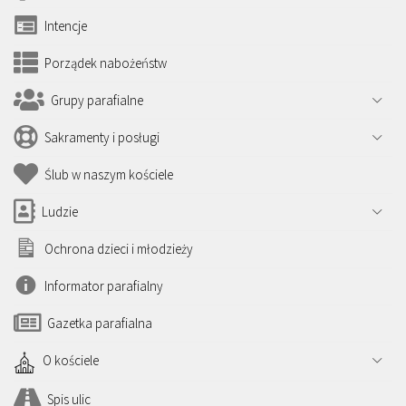
Intencje
Porządek nabożeństw
Grupy parafialne
Sakramenty i posługi
Ślub w naszym kościele
Ludzie
Ochrona dzieci i młodzieży
Informator parafialny
Gazetka parafialna
O kościele
Spis ulic