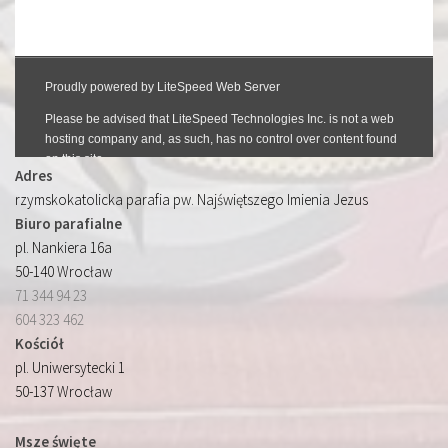
Adres
rzymskokatolicka parafia pw. Najświętszego Imienia Jezus
Biuro parafialne
pl. Nankiera 16a
50-140 Wrocław
71 344 94 23
604 323 462
Kościół
pl. Uniwersytecki 1
50-137 Wrocław
Msze święte