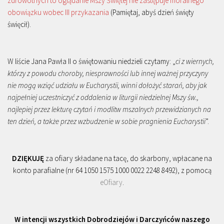
zdrowotnych to oglądanie Mszy Świętej nie zastępuje moralnego
obowiązku wobec III przykazania
(Pamiętaj, abyś dzień święty
święcił).
W liście Jana Pawła II o świętowaniu niedzieli czytamy: „
ci z wiernych,
którzy z powodu choroby, niesprawności lub innej ważnej przyczyny
nie mogą wziąć udziału w Eucharystii, winni dołożyć starań, aby jak
najpełniej uczestniczyć z oddalenia w liturgii niedzielnej Mszy św.,
najlepiej przez lekturę czytań i modlitw mszalnych przewidzianych na
ten dzień, a także przez wzbudzenie w sobie pragnienia Eucharystii
”.
DZIĘKUJĘ
za ofiary składane na tacę, do skarbony, wpłacane na
konto parafialne (nr 64 1050 1575 1000 0022 2248 8492), z pomocą
eOfiary
.
W intencji wszystkich Dobrodziejów i Darczyńców naszego