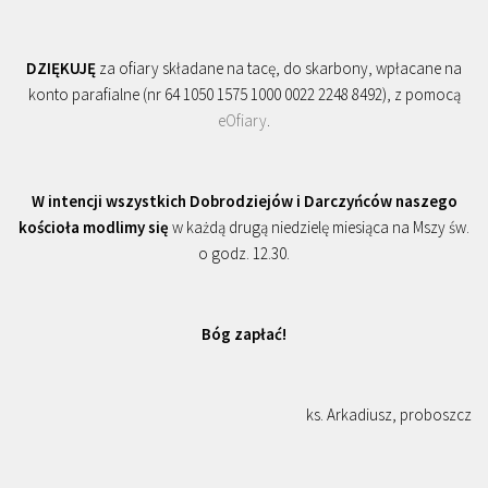
DZIĘKUJĘ
za ofiary składane na tacę, do skarbony, wpłacane na
konto parafialne (nr 64 1050 1575 1000 0022 2248 8492), z pomocą
eOfiary
.
W intencji wszystkich Dobrodziejów i Darczyńców naszego
kościoła modlimy się
w każdą drugą niedzielę miesiąca na Mszy św.
o godz. 12.30.
Bóg zapłać!
ks. Arkadiusz, proboszcz