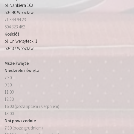
pl. Nankiera 16a
50-140 Wrocław
71 344 94 23
604 323 462
Kościół
pl. Uniwersytecki 1
50-137 Wrocław
Msze święte
Niedziele i święta
7:30
9:30
11:00
12:30
16:00 (poza lipcem i sierpniem)
18:00
Dni powszednie
7:30 (poza grudniem)