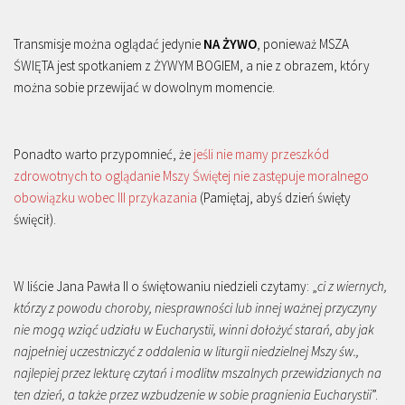
Transmisje można oglądać jedynie
NA ŻYWO
, ponieważ MSZA
ŚWIĘTA jest spotkaniem z ŻYWYM BOGIEM, a nie z obrazem, który
można sobie przewijać w dowolnym momencie.
Ponadto warto przypomnieć, że
jeśli nie mamy przeszkód
zdrowotnych to oglądanie Mszy Świętej nie zastępuje moralnego
obowiązku wobec III przykazania
(Pamiętaj, abyś dzień święty
święcił).
W liście Jana Pawła II o świętowaniu niedzieli czytamy: „
ci z wiernych,
którzy z powodu choroby, niesprawności lub innej ważnej przyczyny
nie mogą wziąć udziału w Eucharystii, winni dołożyć starań, aby jak
najpełniej uczestniczyć z oddalenia w liturgii niedzielnej Mszy św.,
najlepiej przez lekturę czytań i modlitw mszalnych przewidzianych na
ten dzień, a także przez wzbudzenie w sobie pragnienia Eucharystii
”.