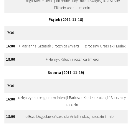
błogosławieństwo i potrzebne dary Ducha Świętego dla siostry
Elżbiety w dniu imienin
Piątek (2011-11-18)
7
:
30
16
:
00
+ Marianna Grzesiak 6 rocznica śmierci ++ z rodziny Grzesiak i Białek
18
:
00
+ Henryk Paluch 7 rocznica śmierci
Sobota (2011-11-19)
7
:
30
dziękczynno-błagalna w intencji Bartosza Kardela z okazji 18 rocznicy
16
:
00
urodzin
18
:
00
o Boże błogosławieństwo dla Anieli z okazji urodzin i imienin