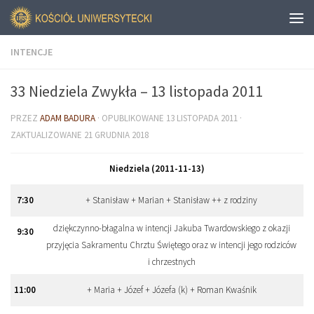
INTENCJE
33 Niedziela Zwykła – 13 listopada 2011
PRZEZ
ADAM BADURA
· OPUBLIKOWANE
13 LISTOPADA 2011
·
ZAKTUALIZOWANE
21 GRUDNIA 2018
Niedziela (2011-11-13)
7
:
30
+ Stanisław + Marian + Stanisław ++ z rodziny
dziękczynno-błagalna w intencji Jakuba Twardowskiego z okazji
9
:
30
przyjęcia Sakramentu Chrztu Świętego oraz w intencji jego rodziców
i chrzestnych
11
:
00
+ Maria + Józef + Józefa (k) + Roman Kwaśnik