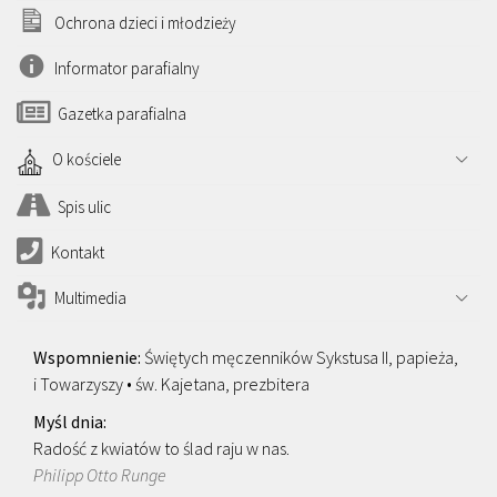
Ochrona dzieci i młodzieży
Informator parafialny
Gazetka parafialna
O kościele
Spis ulic
Kontakt
Multimedia
Świętych męczenników Sykstusa II, papieża,
i Towarzyszy • św. Kajetana, prezbitera
Radość z kwiatów to ślad raju w nas.
Philipp Otto Runge