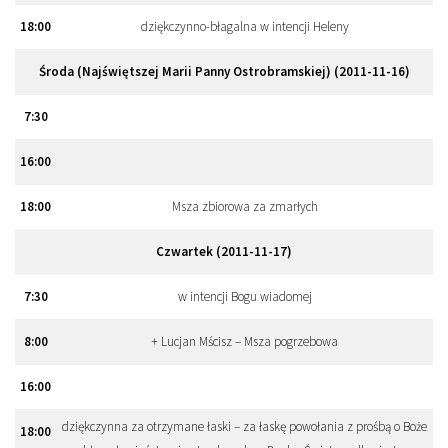
18
:
00
dziękczynno-błagalna w intencji Heleny
Środa (Najświętszej Marii Panny Ostrobramskiej) (2011-11-16)
7
:
30
16
:
00
18
:
00
Msza zbiorowa za zmarłych
Czwartek (2011-11-17)
7
:
30
w intencji Bogu wiadomej
8
:
00
+ Lucjan Mścisz – Msza pogrzebowa
16
:
00
dziękczynna za otrzymane łaski – za łaskę powołania z prośbą o Boże
18
:
00