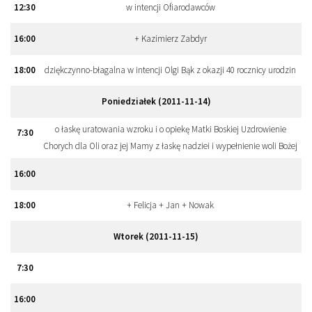
12
:
30
w intencji Ofiarodawców
16
:
00
+ Kazimierz Zabdyr
18
:
00
dziękczynno-błagalna w intencji Olgi Bąk z okazji 40 rocznicy urodzin
Poniedziałek (2011-11-14)
o łaskę uratowania wzroku i o opiekę Matki Boskiej Uzdrowienie
7
:
30
Chorych dla Oli oraz jej Mamy z łaskę nadziei i wypełnienie woli Bożej
16
:
00
18
:
00
+ Felicja + Jan + Nowak
Wtorek (2011-11-15)
7
:
30
16
:
00