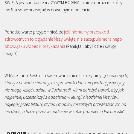
ŚWIĘTA jest spotkaniem z ŻYWYM BOGIEM, a nie z obrazem, który
można sobie przewijać w dowolnym momencie.
Ponadto warto przypomnieć, że
jeśli nie mamy przeszkód
zdrowotnych to oglądanie Mszy Świętej nie zastępuje moralnego
obowiązku wobec III przykazania
(Pamiętaj, abyś dzień święty
święcił).
W liście Jana Pawła II o świętowaniu niedzieli czytamy: „
ci z wiernych,
którzy z powodu choroby, niesprawności lub innej ważnej przyczyny
nie mogą wziąć udziału w Eucharystii, winni dołożyć starań, aby jak
najpełniej uczestniczyć z oddalenia w liturgii niedzielnej Mszy św.,
najlepiej przez lekturę czytań i modlitw mszalnych przewidzianych na
ten dzień, a także przez wzbudzenie w sobie pragnienia Eucharystii
”.
DZIĘKUJĘ
za ofiary składane na tacę, do skarbony, wpłacane na