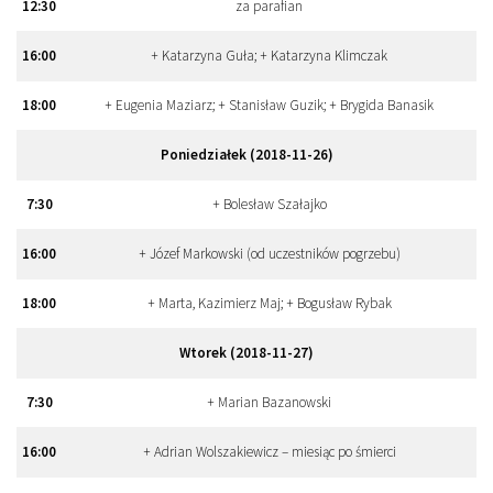
12
:
30
za parafian
16
:
00
+ Katarzyna Guła; + Katarzyna Klimczak
18
:
00
+ Eugenia Maziarz; + Stanisław Guzik; + Brygida Banasik
Poniedziałek (2018-11-26)
7
:
30
+ Bolesław Szałajko
16
:
00
+ Józef Markowski (od uczestników pogrzebu)
18
:
00
+ Marta, Kazimierz Maj; + Bogusław Rybak
Wtorek (2018-11-27)
7
:
30
+ Marian Bazanowski
16
:
00
+ Adrian Wolszakiewicz – miesiąc po śmierci