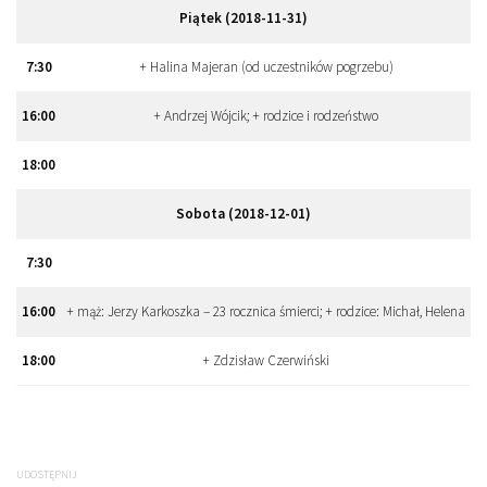
Piątek (2018-11-31)
7
:
30
+ Halina Majeran (od uczestników pogrzebu)
16
:
00
+ Andrzej Wójcik; + rodzice i rodzeństwo
18
:
00
Sobota (2018-12-01)
7
:
30
16
:
00
+ mąż: Jerzy Karkoszka – 23 rocznica śmierci; + rodzice: Michał, Helena
18
:
00
+ Zdzisław Czerwiński
UDOSTĘPNIJ