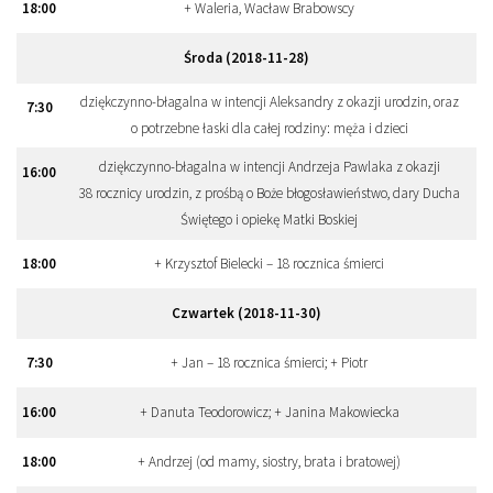
18
:
00
+ Waleria, Wacław Brabowscy
Środa (2018-11-28)
dziękczynno-błagalna w intencji Aleksandry z okazji urodzin, oraz
7
:
30
o potrzebne łaski dla całej rodziny: męża i dzieci
dziękczynno-błagalna w intencji Andrzeja Pawlaka z okazji
16
:
00
38 rocznicy urodzin, z prośbą o Boże błogosławieństwo, dary Ducha
Świętego i opiekę Matki Boskiej
18
:
00
+ Krzysztof Bielecki – 18 rocznica śmierci
Czwartek (2018-11-30)
7
:
30
+ Jan – 18 rocznica śmierci; + Piotr
16
:
00
+ Danuta Teodorowicz; + Janina Makowiecka
18
:
00
+ Andrzej (od mamy, siostry, brata i bratowej)