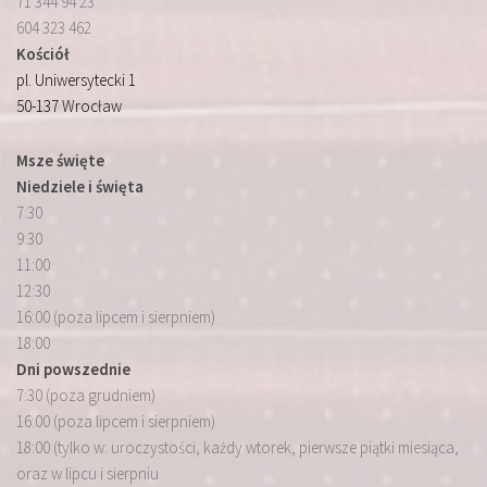
71 344 94 23
604 323 462
Kościół
pl. Uniwersytecki 1
50-137 Wrocław
Msze święte
Niedziele i święta
7:30
9:30
11:00
12:30
16:00 (poza lipcem i sierpniem)
18:00
Dni powszednie
7:30 (poza grudniem)
16:00 (poza lipcem i sierpniem)
18:00 (tylko w: uroczystości, każdy wtorek, pierwsze piątki miesiąca,
oraz w lipcu i sierpniu