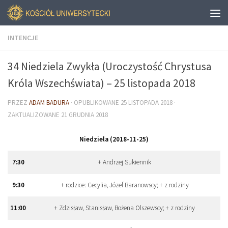
INTENCJE
34 Niedziela Zwykła (Uroczystość Chrystusa
Króla Wszechświata) – 25 listopada 2018
PRZEZ
ADAM BADURA
· OPUBLIKOWANE
25 LISTOPADA 2018
·
ZAKTUALIZOWANE
21 GRUDNIA 2018
Niedziela (2018-11-25)
7
:
30
+ Andrzej Sukiennik
9
:
30
+ rodzice: Cecylia, Józef Baranowscy; + z rodziny
11
:
00
+ Zdzisław, Stanisław, Bożena Olszewscy; + z rodziny