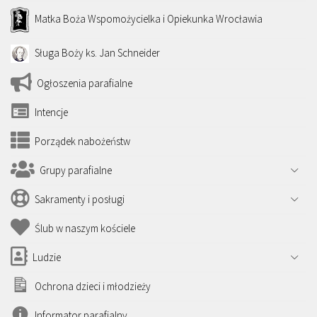
Matka Boża Wspomożycielka i Opiekunka Wrocławia
Sługa Boży ks. Jan Schneider
Ogłoszenia parafialne
Intencje
Porządek nabożeństw
Grupy parafialne
Sakramenty i posługi
Ślub w naszym kościele
Ludzie
Ochrona dzieci i młodzieży
Informator parafialny