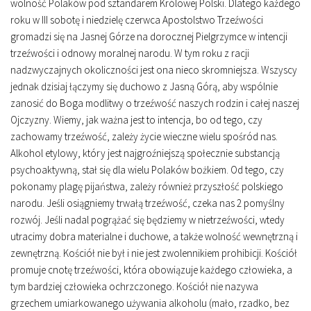
wolność Polaków pod sztandarem Królowej Polski. Dlatego każdego
roku w III sobotę i niedzielę czerwca Apostolstwo Trzeźwości
gromadzi się na Jasnej Górze na dorocznej Pielgrzymce w intencji
trzeźwości i odnowy moralnej narodu. W tym roku z racji
nadzwyczajnych okoliczności jest ona nieco skromniejsza. Wszyscy
jednak dzisiaj łączymy się duchowo z Jasną Górą, aby wspólnie
zanosić do Boga modlitwy o trzeźwość naszych rodzin i całej naszej
Ojczyzny. Wiemy, jak ważna jest to intencja, bo od tego, czy
zachowamy trzeźwość, zależy życie wieczne wielu spośród nas.
Alkohol etylowy, który jest najgroźniejszą społecznie substancją
psychoaktywną, stał się dla wielu Polaków bożkiem. Od tego, czy
pokonamy plagę pijaństwa, zależy również przyszłość polskiego
narodu. Jeśli osiągniemy trwałą trzeźwość, czeka nas 2 pomyślny
rozwój. Jeśli nadal pogrążać się będziemy w nietrzeźwości, wtedy
utracimy dobra materialne i duchowe, a także wolność wewnętrzną i
zewnętrzną. Kościół nie był i nie jest zwolennikiem prohibicji. Kościół
promuje cnotę trzeźwości, która obowiązuje każdego człowieka, a
tym bardziej człowieka ochrzczonego. Kościół nie nazywa
grzechem umiarkowanego używania alkoholu (mało, rzadko, bez