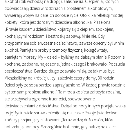
alkohol i tak wchodzą na drogę uzależnienia. Cierpienia, których
doświadczają dzieci w rodzinach z problemem alkoholowym,
wywierają wpływ na całe ich dorosłe życie. Oto kilka refleksji młodej
kobiety, która jest dorosłym dzieckiem alkoholika. Pisze ona:
„Prawie każdemu dzieciństwo kojarzy się z ciepłem, spokojem,
kochającymi rodzicami i beztroską zabawą. Mnie nie. Gdy
przypominam sobie wczesne dzieciństwo, zawsze obecny był w nim
alkohol. Pamiętam próby przemocy fizycznej kolegów taty,
pamiętam imprezy. My – dzieci – byliśmy na dalszym planie. Pozornie
kochane, zadbane, najedzone, jednak czegoś brakowało. Poczucia
bezpieczeństwa. Bardzo długo zdawało mi się, że tak musi być.
Mieszkaliśmy na krótkiej ulicy, zaledwie cztery domy, 30 rodzin.
Dzieci były ze sobą bardzo zaprzyjaźnione. W każdej prawie rodzinie
był ten sam problem: alkohol”. Ta młoda kobieta założyła rodzinę,
ale przeżywała ogromne trudności, spowodowane
doświadczeniami z dzieciństwa. Dzięki pomocy innych podjęła walkę
i w jej życiu wiele spraw zmieniło się na lepsze. Swoje świadectwo
kończy przejmującymi słowami: „Teraz widzę dużo osób, które
potrzebują pomocy. Szczególnie boli mnie, gdy patrzę na dzieci.