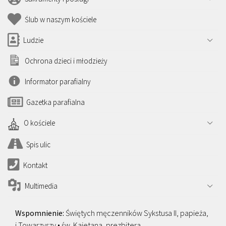
Ślub w naszym kościele
Ludzie
Ochrona dzieci i młodzieży
Informator parafialny
Gazetka parafialna
O kościele
Spis ulic
Kontakt
Multimedia
Świętych męczenników Sykstusa II, papieża,
i Towarzyszy • św. Kajetana, prezbitera