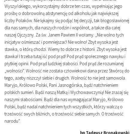
Wyszyńskiego, wykorzystajmy dobrze ten czas, wypełniając jego
prośbę o dobrowolną abstynencję od alkoholu jak największej
liczby Polaków. Nie lękajmy się podjąć tej decyzji, tak błogosławionej
dla nas samych, dla naszych rodzin i wspólnot, a także dla całej
naszej Ojczyzny. Za św. Janem Pawłem II wołamy: „Nie wolno tych
inicjatyw ośmieszać i pomniejszać! Nie wolno! Zbyt wysoka jest
stawka, o którą chodzi. Wiemy to dobrze z historii. Zbyt wysoka jest
stawka! I trzeba tutaj iść pod prąd! Pod prąd społecznego nawyku i
płytkiej opinii. Pod prąd ludzkiej słabości. Pod prąd źle rozumianej
„wolności”. Wolność nie została człowiekowi dana przez Stwórcę do
tego, ażeby niszczył siebie i drugich. Wolność to nie jest samowola.
Maryjo, Królowo Polski, Pani Jasnogórska, bądź natchnieniem
polskich sumień. Bądź naszą Matką i Wychowawczynią! Nie zrażaj się
naszymi słabościami. Bądź dla nas wymagająca! Maryjo, Królowo
Polski, bądź nadal natchnieniem tych wszystkich, którzy walczą o
trzeźwość swych bliźnich, o trzeźwość siebie samych. O trzeźwość
narodu”.
bp Tadeusz Bronakowski