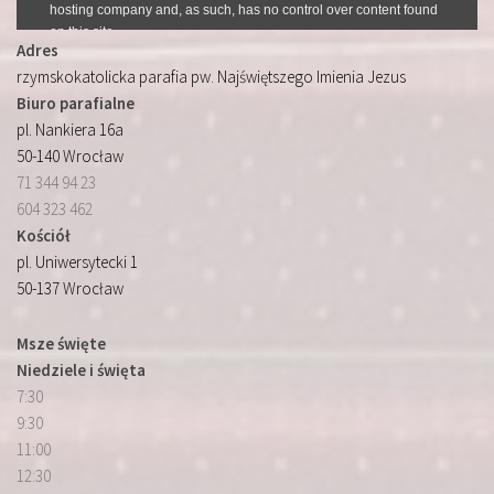
Adres
rzymskokatolicka parafia pw. Najświętszego Imienia Jezus
Biuro parafialne
pl. Nankiera 16a
50-140 Wrocław
71 344 94 23
604 323 462
Kościół
pl. Uniwersytecki 1
50-137 Wrocław
Msze święte
Niedziele i święta
7:30
9:30
11:00
12:30