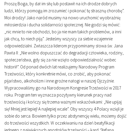
Proszę Boga, by dał im siłę lub postawił na ich drodze dobrych
ludzi, którzy pomogą im zrozumieć i pokonać tę straszną chorobę”.
Moi drodzy! Jako naród musimy na nowo uruchomić wyobraźnię
miłosierdzia i ducha solidarności społecznej. Nie godzi się mówić:
„nic mnie to nie obchodzi, bo ja nie mam takich problemów, a inni
jak chcą, to niech piją”. Jesteśmy wszyscy za siebie wzajemnie
odpowiedzialni. Zwłaszcza liderom przypominamy słowa św. Jana
Pawła II: „Nie wolno dopuszczać do degradacji człowieka, rodziny,
społeczeństwa, gdy się za nie wzięło odpowiedzialność wobec
historii!”. Od ponad dwóch lat realizujemy Narodowy Program
Trzeźwości, który konkretnie mówi, co zrobić, aby pokonać
pijaństwo, alkoholizm i inne groźne nałogi w naszej Ojczyźnie.
Wypracowaliśmy go na Narodowym Kongresie Trzeźwości w 2017
roku. Program ten wyznacza pozytywny kierunek pracy nad
trzeźwością i kończy się trzema ważnymi wskazówkami: „Nie upijaj
się! Mniej jest lepiej! A najlepiej wcale”. Oby wszyscy 4 Polacy wzięli je
sobie do serca. Bowiem tylko przez abstynencję wielu, możemy dojść
do trzeźwości wszystkich. W oczekiwaniu na dzień beatyfikacji
jednego z największych apostołów trzeźwości – kard. Stefana