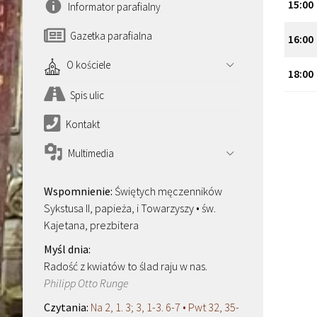
15
:
00
Informator parafialny
Gazetka parafialna
16
:
00
O kościele
18
:
00
Spis ulic
Kontakt
Multimedia
Świętych męczenników
Sykstusa II, papieża, i Towarzyszy • św.
Kajetana, prezbitera
Radość z kwiatów to ślad raju w nas.
Philipp Otto Runge
Na 2, 1. 3; 3, 1-3. 6-7 • Pwt 32, 35-