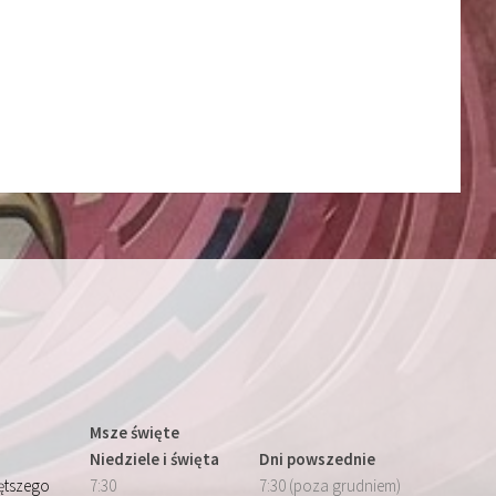
Msze święte
Niedziele i święta
Dni powszednie
iętszego
7:30
7:30 (poza grudniem)