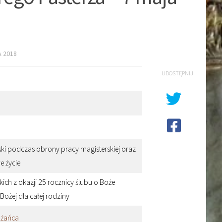
A 2018
UDOSTĘPNIJ
ski podczas obrony pracy magisterskiej oraz
e życie
ich z okazji 25 rocznicy ślubu o Boże
Bożej dla całej rodziny
óżańca