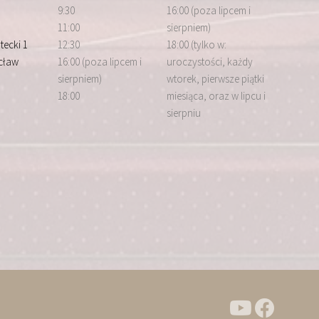
9:30
16:00 (poza lipcem i
11:00
sierpniem)
tecki 1
12:30
18:00 (tylko w:
cław
16:00 (poza lipcem i
uroczystości, każdy
sierpniem)
wtorek, pierwsze piątki
18:00
miesiąca, oraz w lipcu i
sierpniu