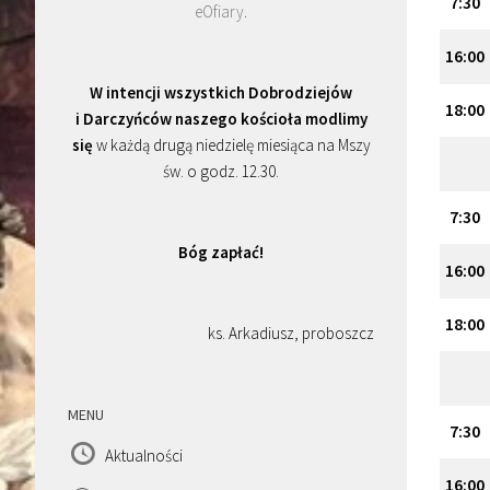
7
:
30
eOfiary
.
16
:
00
W intencji wszystkich Dobrodziejów
18
:
00
i Darczyńców naszego kościoła modlimy
się
w każdą drugą niedzielę miesiąca na Mszy
św. o godz. 12.30.
7
:
30
Bóg zapłać!
16
:
00
18
:
00
ks. Arkadiusz, proboszcz
MENU
7
:
30
Aktualności
16
:
00