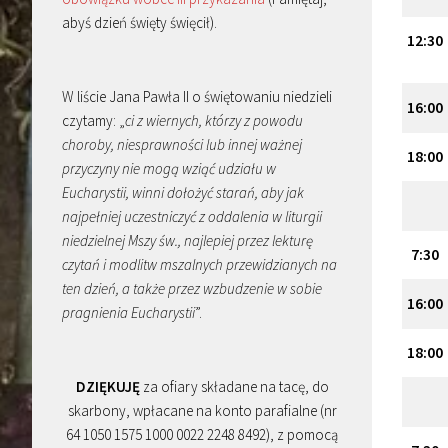
abyś dzień święty święcił).
12
:
30
W liście Jana Pawła II o świętowaniu niedzieli
16
:
00
czytamy: „
ci z wiernych, którzy z powodu
choroby, niesprawności lub innej ważnej
18
:
00
przyczyny nie mogą wziąć udziału w
Eucharystii, winni dołożyć starań, aby jak
najpełniej uczestniczyć z oddalenia w liturgii
niedzielnej Mszy św., najlepiej przez lekturę
7
:
30
czytań i modlitw mszalnych przewidzianych na
ten dzień, a także przez wzbudzenie w sobie
16
:
00
pragnienia Eucharystii
”.
18
:
00
DZIĘKUJĘ
za ofiary składane na tacę, do
skarbony, wpłacane na konto parafialne (nr
64 1050 1575 1000 0022 2248 8492), z pomocą