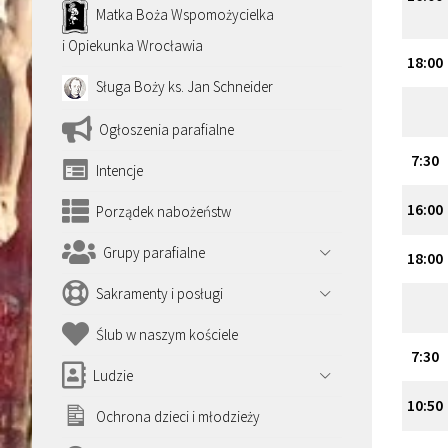
Matka Boża Wspomożycielka
i Opiekunka Wrocławia
18
:
00
Sługa Boży ks. Jan Schneider
Ogłoszenia parafialne
7
:
30
Intencje
16
:
00
Porządek nabożeństw
Grupy parafialne
18
:
00
Sakramenty i posługi
Ślub w naszym kościele
7
:
30
Ludzie
10
:
50
Ochrona dzieci i młodzieży