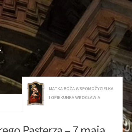
.
MATKA BOŻA WSPOMOŻYCIELKA
I OPIEKUNKA WROCŁAWIA
ego Pasterza – 7 maja