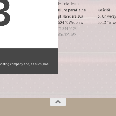
Imienia Jezus
Biuro parafialne
Kościół
pl. Nankiera 16a
pl. Uniwersy
50-140 Wrocław
50-137 Wro
71 344 94 23
604 323 462