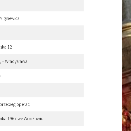
 Migniewicz
ńska 12
i, + Władysława
z
 przebieg operacji
nika 1967 we Wrocławiu