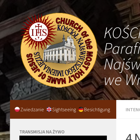
KOŚC
Paraf
Najśw
we Wr
Zwiedzanie
Sightseeing
Besichtigung
INTEN
TRANSMISJA NA ŻYWO
4 