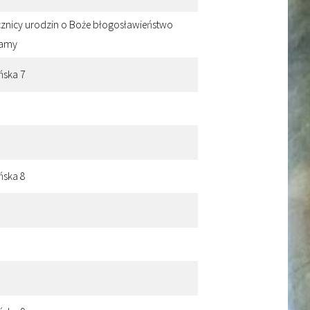
ocznicy urodzin o Boże błogosławieństwo
mamy
ńska 7
ńska 8