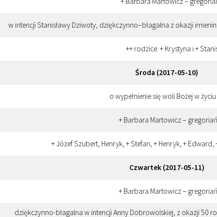
+ Barbara Martowicz – gregoria
w intencji Stanisławy Dziwoty, dziękczynno–błagalna z okazji imieni
++ rodzice: + Krystyna i + Stan
Środa (2017-05-10)
o wypełnienie się woli Bożej w życ
+ Barbara Martowicz – gregoria
+ Józef Szubert, Henryk, + Stefan, + Henryk, + Edward, +
Czwartek (2017-05-11)
+ Barbara Martowicz – gregoria
dziękczynno-błagalna w intencji Anny Dobrowolskiej, z okazji 50 