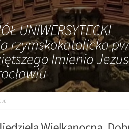
IÓŁ UNIWERSYTECKI
ia rzymskokatolicka pw
iętszego Imienia Jezus
ocławiu
CJE
Niedziela Wielkanocna, Dobr