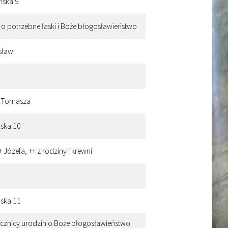
ńska 9
n o potrzebne łaski i Boże błogosławieństwo
isław
iu Tomasza
ńska 10
 Józefa, ++ z rodziny i krewni
ńska 11
rocznicy urodzin o Boże błogosławieństwo