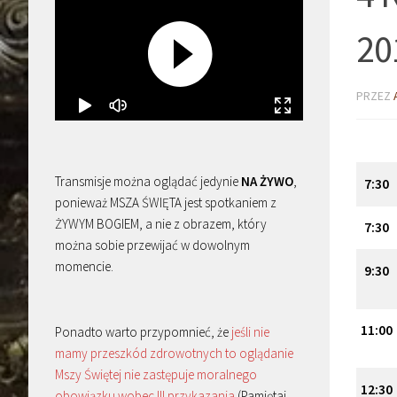
20
PRZEZ
Transmisje można oglądać jedynie
NA ŻYWO
,
7
:
30
ponieważ MSZA ŚWIĘTA jest spotkaniem z
ŻYWYM BOGIEM, a nie z obrazem, który
7
:
30
można sobie przewijać w dowolnym
momencie.
9
:
30
11
:
00
Ponadto warto przypomnieć, że
jeśli nie
mamy przeszkód zdrowotnych to oglądanie
Mszy Świętej nie zastępuje moralnego
12
:
30
obowiązku wobec III przykazania
(Pamiętaj,