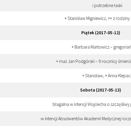
i potrzebne łaski
+ Stanisław Migniewicz, ++ z rodziny
Piątek (2017-05-12)
+ Barbara Martowicz – gregoria
+ maż Jan Podgórski – 9 rocznicy śmierc
+ Stanisław, + Anna Klepac
Sobota (2017-05-13)
błagalna w intencji Wojciecha o szczęśliwy
w intencji Absolwentów Akademii Medycznej rocz