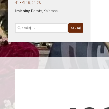
41 • Mt 16, 24-28
Doroty, Kajetana
Szukaj: