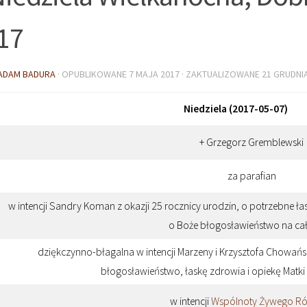
17
ADAM BADURA
· OPUBLIKOWANE
7 MAJA 2017
· ZAKTUALIZOWANE
21 GRUDNI
Niedziela (2017-05-07)
+ Grzegorz Gremblewski
za parafian
w intencji Sandry Koman z okazji 25 rocznicy urodzin, o potrzebne ła
o Boże błogosławieństwo na cał
dziękczynno-błagalna w intencji Marzeny i Krzysztofa Chowańsk
błogosławieństwo, łaskę zdrowia i opiekę Matki 
w intencji
Wspólnoty Żywego R