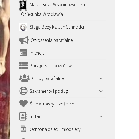
Matka Boża Wspomożycielka
i Opiekunka Wrocławia
Sługa Boży ks. Jan Schneider
Ogłoszenia parafialne
Intencje
Porządek nabożeństw
Grupy parafialne
Sakramenty i posługi
Ślub w naszym kościele
Ludzie
Ochrona dzieci i młodzieży