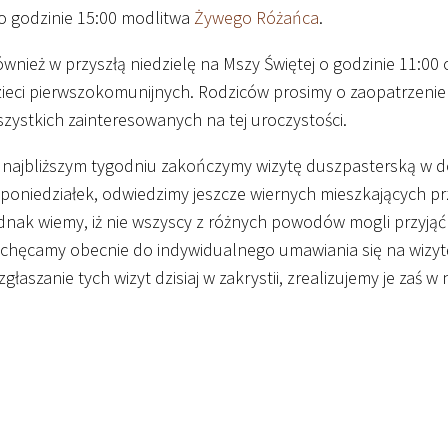
o godzinie
15
:
00
modlitwa
Żywego Różańca
.
wnież w przyszłą niedzielę na Mszy Świętej o godzinie
11
:
00
o
ieci pierwszokomunijnych. Rodziców prosimy o zaopatrzenie 
zystkich zainteresowanych na tej uroczystości.
najbliższym tygodniu zakończymy wizytę duszpasterską w d
poniedziałek, odwiedzimy jeszcze wiernych mieszkających p
dnak wiemy, iż nie wszyscy z różnych powodów mogli przyją
achęcamy obecnie do indywidualnego umawiania się na wizy
zgłaszanie tych wizyt dzisiaj w zakrystii, zrealizujemy je zaś w