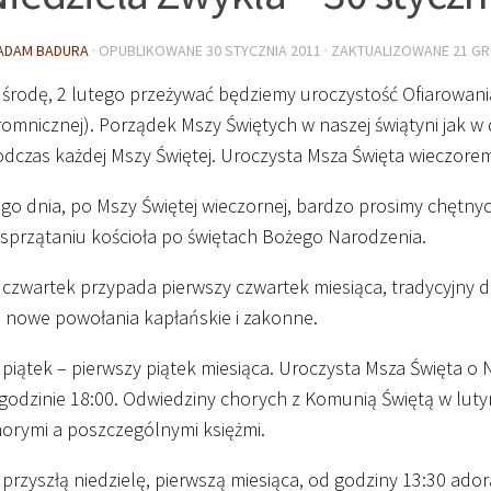
ADAM BADURA
· OPUBLIKOWANE
30 STYCZNIA 2011
· ZAKTUALIZOWANE
21 GR
środę, 2 lutego przeżywać będziemy uroczystość Ofiarowania
omnicznej). Porządek Mszy Świętych w naszej świątyni jak w
dczas każdej Mszy Świętej. Uroczysta Msza Święta wieczore
go dnia, po Mszy Świętej wieczornej, bardzo prosimy chętn
sprzątaniu kościoła po świętach Bożego Narodzenia.
czwartek przypada pierwszy czwartek miesiąca, tradycyjny d
o nowe powołania kapłańskie i zakonne.
piątek – pierwszy piątek miesiąca. Uroczysta Msza Święta o
godzinie
18
:
00
. Odwiedziny chorych z Komunią Świętą w lut
orymi a poszczególnymi księżmi.
przyszłą niedzielę, pierwszą miesiąca, od godziny
13
:
30
adora