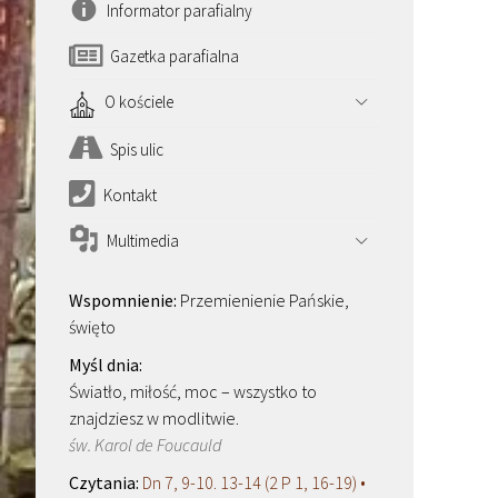
Informator parafialny
Gazetka parafialna
O kościele
Spis ulic
Kontakt
Multimedia
Przemienienie Pańskie,
święto
Światło, miłość, moc – wszystko to
znajdziesz w modlitwie.
św. Karol de Foucauld
Dn 7, 9-10. 13-14 (2 P 1, 16-19) •