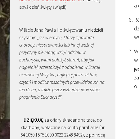
a 
abyś dzień święty święcił).
Ró
dz
W liście Jana Pawła II o świętowaniu niedzieli
ws
czytamy: „
ci z wiernych, którzy z powodu
choroby, niesprawności lub innej ważnej
W 
przyczyny nie mogą wziąć udziału w
w 
Eucharystii, winni dołożyć starań, aby jak
najpełniej uczestniczyć z oddalenia w liturgii
je
niedzielnej Mszy św., najlepiej przez lekturę
z
czytań i modlitw mszalnych przewidzianych na
o 
ten dzień, a także przez wzbudzenie w sobie
pragnienia Eucharystii
”.
DZIĘKUJĘ
za ofiary składane na tacę, do
skarbony, wpłacane na konto parafialne (nr
64 1050 1575 1000 0022 2248 8492), z pomocą