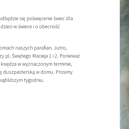
dbędzie się poświęcenie świec dla
dzieci w świece i o obecność
omach naszych parafian. Jutro,
rzy
pl.
Świętego Macieja 1 i 2. Ponieważ
ć księdza w wyznaczonym terminie,
tę duszpasterską w domu. Prosimy
 najbliższym tygodniu.