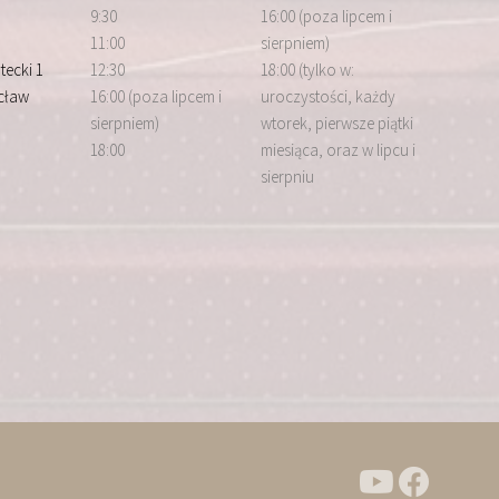
9:30
16:00 (poza lipcem i
11:00
sierpniem)
tecki 1
12:30
18:00 (tylko w:
cław
16:00 (poza lipcem i
uroczystości, każdy
sierpniem)
wtorek, pierwsze piątki
18:00
miesiąca, oraz w lipcu i
sierpniu