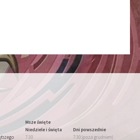
Msze święte
Niedziele i święta
Dni powszednie
iętszego
7:30
7:30 (poza grudniem)