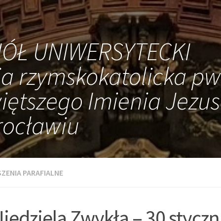
IÓŁ UNIWERSYTECKI
ia rzymskokatolicka pw
iętszego Imienia Jezus
ocławiu
ZENIA PARAFIALNE
Niedziela Zwykła – 30 styczn