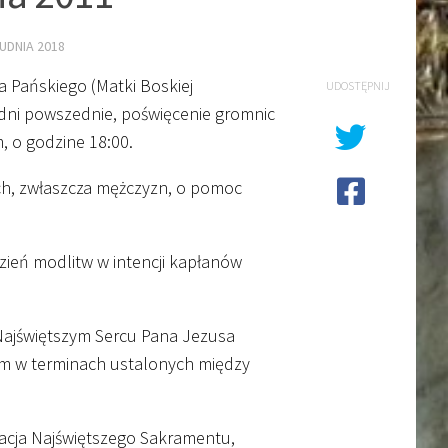
UDNIA 2018
 Pańskiego (Matki Boskiej
UDOSTĘPNIJ
 dni powszednie, poświęcenie gromnic
m, o godzine
18
:
00
.
ych, zwłaszcza mężczyzn, o pomoc
zień modlitw w intencji kapłanów
 Najświętszym Sercu Pana Jezusa
ym w terminach ustalonych między
cja Najświętszego Sakramentu,