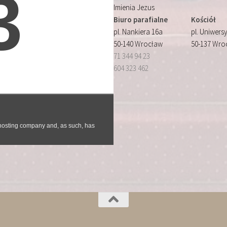
Imienia Jezus
Biuro parafialne
Kościół
pl. Nankiera 16a
pl. Uniwersy
50-140 Wrocław
50-137 Wro
71 344 94 23
604 323 462