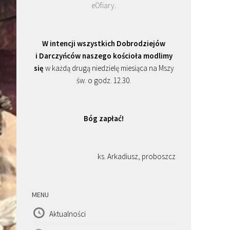
eOfiary
.
W intencji wszystkich Dobrodziejów
i Darczyńców naszego kościoła modlimy
się
w każdą drugą niedzielę miesiąca na Mszy
św. o godz. 12.30.
Bóg zapłać!
ks. Arkadiusz, proboszcz
MENU
Aktualności