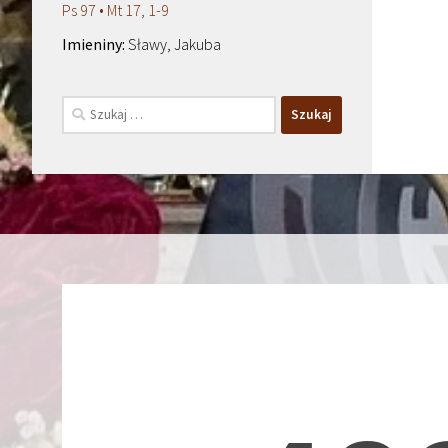
Ps 97 • Mt 17, 1-9
Sławy, Jakuba
Szukaj: