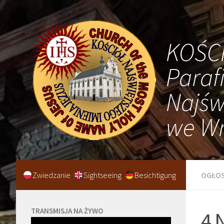
KOŚC
Paraf
Najśw
we Wr
Zwiedzanie
Sightseeing
Besichtigung
OGŁOS
TRANSMISJA NA ŻYWO
4 