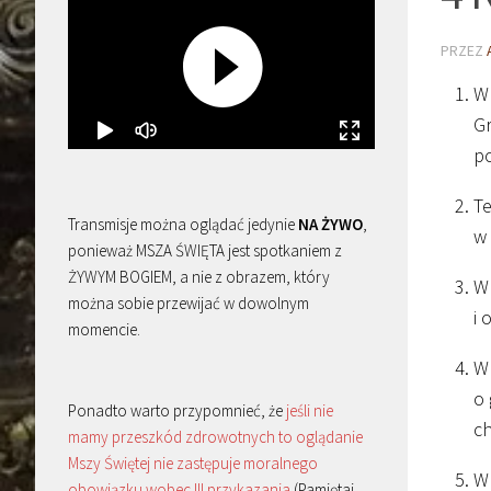
PRZEZ
W 
Gr
po
Te
Transmisje można oglądać jedynie
NA ŻYWO
,
w 
ponieważ MSZA ŚWIĘTA jest spotkaniem z
ŻYWYM BOGIEM, a nie z obrazem, który
W 
można sobie przewijać w dowolnym
i 
momencie.
W 
o 
Ponadto warto przypomnieć, że
jeśli nie
ch
mamy przeszkód zdrowotnych to oglądanie
Mszy Świętej nie zastępuje moralnego
W 
obowiązku wobec III przykazania
(Pamiętaj,