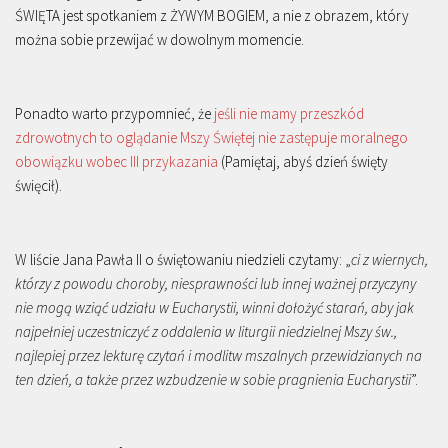
ŚWIĘTA jest spotkaniem z ŻYWYM BOGIEM, a nie z obrazem, który
można sobie przewijać w dowolnym momencie.
Ponadto warto przypomnieć, że
jeśli nie mamy przeszkód
zdrowotnych to oglądanie Mszy Świętej nie zastępuje moralnego
obowiązku wobec III przykazania
(Pamiętaj, abyś dzień święty
święcił).
W liście Jana Pawła II o świętowaniu niedzieli czytamy: „
ci z wiernych,
którzy z powodu choroby, niesprawności lub innej ważnej przyczyny
nie mogą wziąć udziału w Eucharystii, winni dołożyć starań, aby jak
najpełniej uczestniczyć z oddalenia w liturgii niedzielnej Mszy św.,
najlepiej przez lekturę czytań i modlitw mszalnych przewidzianych na
ten dzień, a także przez wzbudzenie w sobie pragnienia Eucharystii
”.