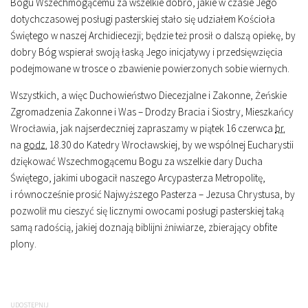
Bogu Wszechmogącemu za wszelkie dobro, jakie w czasie Jego
dotychczasowej posługi pasterskiej stało się udziałem Kościoła
Świętego w naszej Archidiecezji; będzie też prosił o dalszą opiekę, by
dobry Bóg wspierał swoją łaską Jego inicjatywy i przedsięwzięcia
podejmowane w trosce o zbawienie powierzonych sobie wiernych.
Wszystkich, a więc Duchowieństwo Diecezjalne i Zakonne, Żeńskie
Zgromadzenia Zakonne i Was – Drodzy Bracia i Siostry, Mieszkańcy
Wrocławia, jak najserdeczniej zapraszamy w piątek 16 czerwca
br.
na
godz.
18.30 do Katedry Wrocławskiej, by we wspólnej Eucharystii
dziękować Wszechmogącemu Bogu za wszelkie dary Ducha
Świętego, jakimi ubogacił naszego Arcypasterza Metropolitę,
i równocześnie prosić Najwyższego Pasterza – Jezusa Chrystusa, by
pozwolił mu cieszyć się licznymi owocami posługi pasterskiej taką
samą radością, jakiej doznają biblijni żniwiarze, zbierający obfite
plony.
UDOSTĘPNIJ