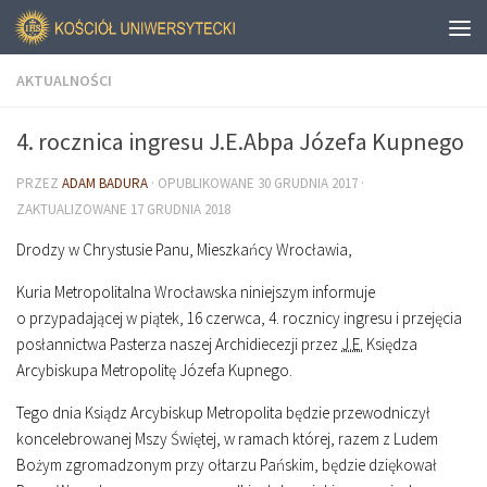
AKTUALNOŚCI
4. rocznica ingresu J.E.Abpa Józefa Kupnego
PRZEZ
ADAM BADURA
· OPUBLIKOWANE
30 GRUDNIA 2017
·
ZAKTUALIZOWANE
17 GRUDNIA 2018
Drodzy w Chrystusie Panu, Mieszkańcy Wrocławia,
Kuria Metropolitalna Wrocławska niniejszym informuje
o przypadającej w piątek, 16 czerwca, 4. rocznicy ingresu i przejęcia
posłannictwa Pasterza naszej Archidiecezji przez
J.
E.
Księdza
Arcybiskupa Metropolitę Józefa Kupnego.
Tego dnia Ksiądz Arcybiskup Metropolita będzie przewodniczył
koncelebrowanej Mszy Świętej, w ramach której, razem z Ludem
Bożym zgromadzonym przy ołtarzu Pańskim, będzie dziękował