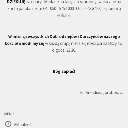
DZIĘKUJĘ
za ofiary składane na tacę, do skarbony, wpłacane na
konto parafialne (nr 64 1050 1575 1000 0022 2248 8492), z pomocą
eOfiary
.
W intencji wszystkich Dobrodziejów i Darczyńców naszego
kościoła modlimy się
w każdą drugą niedzielę miesiąca na Mszy św.
o godz. 12.30.
Bóg zapłać!
ks. Arkadiusz, proboszcz
MENU
Aktualności