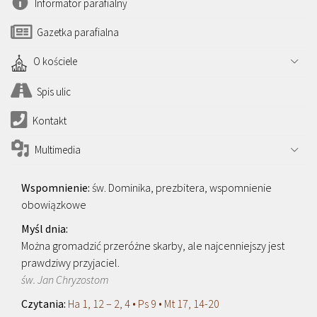
Informator parafialny
Gazetka parafialna
O kościele
Spis ulic
Kontakt
Multimedia
św. Dominika, prezbitera, wspomnienie
obowiązkowe
Można gromadzić przeróżne skarby, ale najcenniejszy jest
prawdziwy przyjaciel.
św. Jan Chryzostom
Ha 1, 12 – 2, 4 • Ps 9 • Mt 17, 14-20