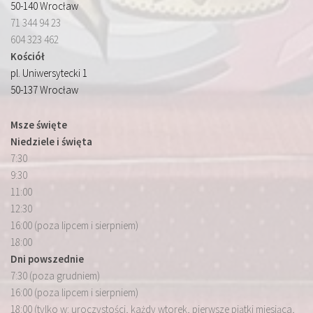
50-140 Wrocław
71 344 94 23
604 323 462
Kościół
pl. Uniwersytecki 1
50-137 Wrocław
Msze święte
Niedziele i święta
7:30
9:30
11:00
12:30
16:00 (poza lipcem i sierpniem)
18:00
Dni powszednie
7:30 (poza grudniem)
16:00 (poza lipcem i sierpniem)
18:00 (tylko w: uroczystości, każdy wtorek, pierwsze piątki miesiąca,