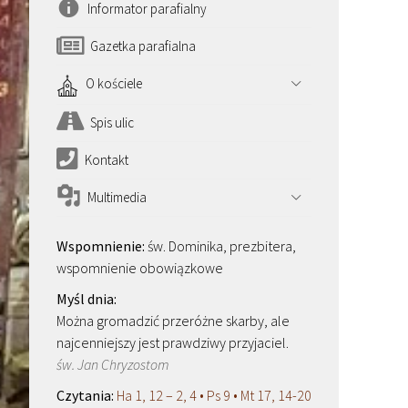
Informator parafialny
Gazetka parafialna
O kościele
Spis ulic
Kontakt
Multimedia
św. Dominika, prezbitera,
wspomnienie obowiązkowe
Można gromadzić przeróżne skarby, ale
najcenniejszy jest prawdziwy przyjaciel.
św. Jan Chryzostom
Ha 1, 12 – 2, 4 • Ps 9 • Mt 17, 14-20