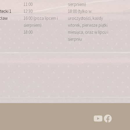
11:00
sierpniem)
tecki 1
12:30
18:00 (tylko w:
cław
16:00 (poza lipcem i
uroczystości, każdy
sierpniem)
wtorek, pierwsze piątki
18:00
miesiąca, oraz w lipcu i
sierpniu