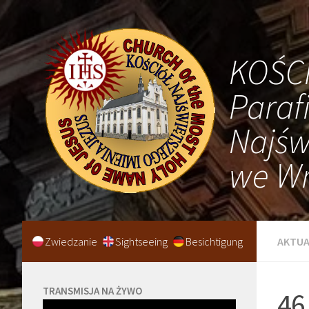
KOŚC
Paraf
Najśw
we Wr
Zwiedzanie
Sightseeing
Besichtigung
AKTUA
TRANSMISJA NA ŻYWO
46