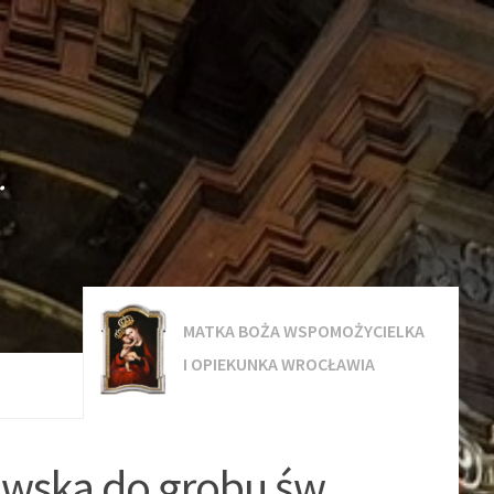
.
MATKA BOŻA WSPOMOŻYCIELKA
I OPIEKUNKA WROCŁAWIA
awska do grobu św.