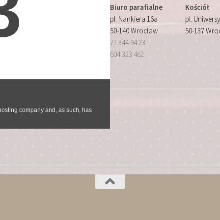
Biuro parafialne
Kościół
pl. Nankiera 16a
pl. Uniwersy
50-140 Wrocław
50-137 Wro
71 344 94 23
604 323 462