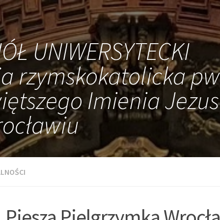
IÓŁ UNIWERSYTECKI
ia rzymskokatolicka pw
iętszego Imienia Jezus
ocławiu
LNOŚCI
. Piesza Pielgrzymka Wrocł