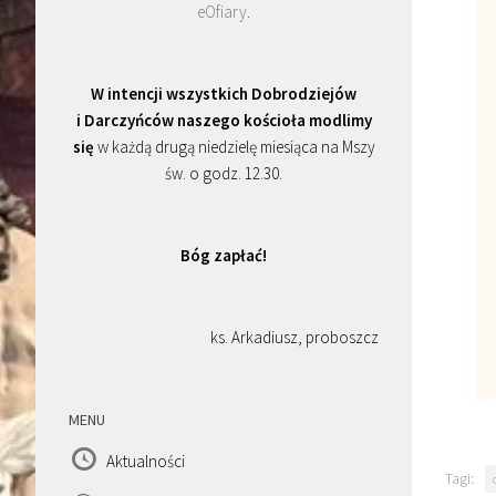
eOfiary
.
W intencji wszystkich Dobrodziejów
i Darczyńców naszego kościoła modlimy
się
w każdą drugą niedzielę miesiąca na Mszy
św. o godz. 12.30.
Bóg zapłać!
ks. Arkadiusz, proboszcz
MENU
Aktualności
Tagi: