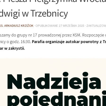
dwigi w Trzebnicy
KS. ARKADIUSZ KRZIŻOK
· OPUBLIKOWANE
27 WRZEŚNIA 2025
· ZAKTUALIZO
szamy do grupy nr 17 prowadzonej przez KSM. Rozpoczęcie o
icy o godz. 16:30.
Parafia organizuje autokar powrotny z T
r w zakrystii.