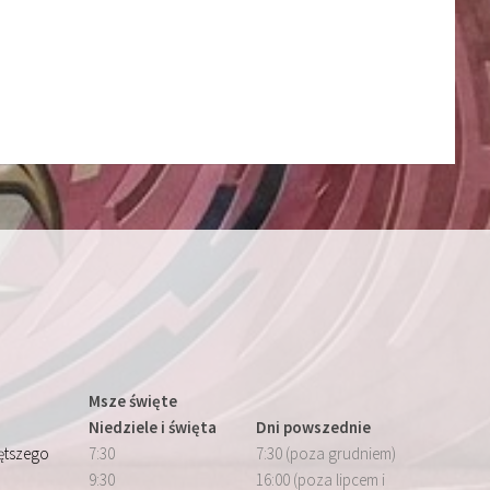
Msze święte
Niedziele i święta
Dni powszednie
iętszego
7:30
7:30 (poza grudniem)
9:30
16:00 (poza lipcem i