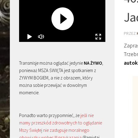
Ja
PRZEZ
Zapra
Trzebn
autoka
Transmisje można oglądać jedynie
NA ŻYWO
,
ponieważ MSZA ŚWIĘTA jest spotkaniem z
ŻYWYM BOGIEM, a nie z obrazem, który
można sobie przewijać w dowolnym
momencie.
Ponadto warto przypomnieć, że
jeśli nie
mamy przeszkód zdrowotnych to oglądanie
Mszy Świętej nie zastępuje moralnego
obowiązku wobec III przykazania
(Pamiętaj,