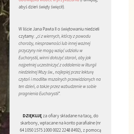
abyś dzień święty święcił).
W liście Jana Pawła II o świętowaniu niedzieli
czytamy: „
ci z wiernych, którzy z powodu
choroby, niesprawności lub innej ważnej
przyczyny nie mogą wziąć udziału w
Eucharystii, winni dołożyć starań, aby jak
najpełniej uczestniczyć z oddalenia w liturgii
niedzielnej Mszy św., najlepiej przez lekturę
czytań i modlitw mszalnych przewidzianych na
ten dzień, a także przez wzbudzenie w sobie
pragnienia Eucharystii
”.
DZIĘKUJĘ
za ofiary składane na tacę, do
skarbony, wpłacane na konto parafialne (nr
64 1050 1575 1000 0022 2248 8492), z pomocą