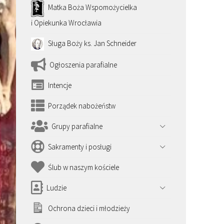
Matka Boża Wspomożycielka
i Opiekunka Wrocławia
Sługa Boży ks. Jan Schneider
Ogłoszenia parafialne
Intencje
Porządek nabożeństw
Grupy parafialne
Sakramenty i posługi
Ślub w naszym kościele
Ludzie
Ochrona dzieci i młodzieży