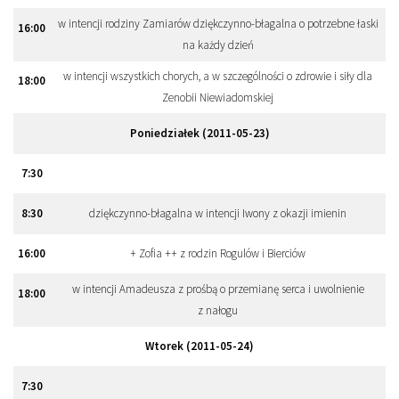
w intencji rodziny Zamiarów dziękczynno-błagalna o potrzebne łaski
16
:
00
na każdy dzień
w intencji wszystkich chorych, a w szczególności o zdrowie i siły dla
18
:
00
Zenobii Niewiadomskiej
Poniedziałek (2011-05-23)
7
:
30
8
:
30
dziękczynno-błagalna w intencji Iwony z okazji imienin
16
:
00
+ Zofia ++ z rodzin Rogulów i Bierciów
w intencji Amadeusza z prośbą o przemianę serca i uwolnienie
18
:
00
z nałogu
Wtorek (2011-05-24)
7
:
30