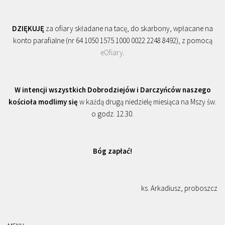
DZIĘKUJĘ
za ofiary składane na tacę, do skarbony, wpłacane na
konto parafialne (nr 64 1050 1575 1000 0022 2248 8492), z pomocą
eOfiary
.
W intencji wszystkich Dobrodziejów i Darczyńców naszego
kościoła modlimy się
w każdą drugą niedzielę miesiąca na Mszy św.
o godz. 12.30.
Bóg zapłać!
ks. Arkadiusz, proboszcz