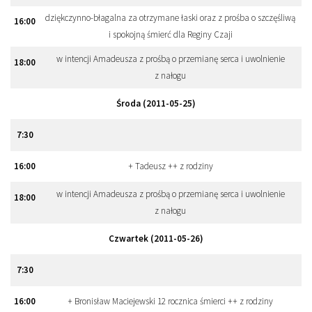
dziękczynno-błagalna za otrzymane łaski oraz z prośba o szczęśliwą
16
:
00
i spokojną śmierć dla Reginy Czaji
w intencji Amadeusza z prośbą o przemianę serca i uwolnienie
18
:
00
z nałogu
Środa (2011-05-25)
7
:
30
16
:
00
+ Tadeusz ++ z rodziny
w intencji Amadeusza z prośbą o przemianę serca i uwolnienie
18
:
00
z nałogu
Czwartek (2011-05-26)
7
:
30
16
:
00
+ Bronisław Maciejewski 12 rocznica śmierci ++ z rodziny