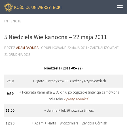
INTENCJE
5 Niedziela Wielkanocna – 22 maja 2011
PRZEZ
ADAM BADURA
· OPUBLIKOWANE
22 MAJA 2011
· ZAKTUALIZOWANE
21 GRUDNIA 2018
Niedziela (2011-05-22)
7
:
30
+ Agata + Władysław ++ z rodziny Rzyczkowskich
+ Honorata Kamińska w 30 dniu po pogrzebie (intencja zamówiona
9
:
30
od 4 Róży
Żywego Różańca
)
11
:
00
+ Janina Piluk 20 rocznica śmierci
12
:
30
+ Adam + Marta + Włodzimierz + Zenobia Górniak