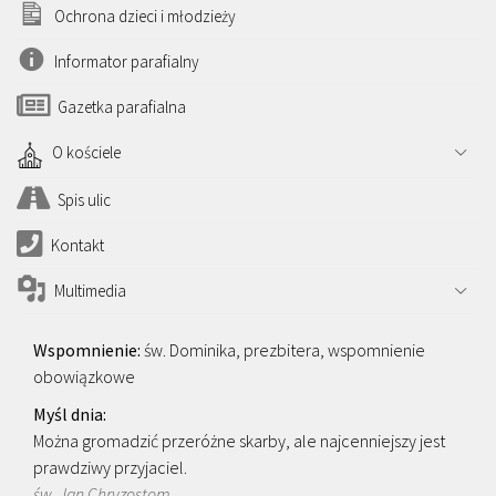
Ochrona dzieci i młodzieży
Informator parafialny
Gazetka parafialna
O kościele
Spis ulic
Kontakt
Multimedia
św. Dominika, prezbitera, wspomnienie
obowiązkowe
Można gromadzić przeróżne skarby, ale najcenniejszy jest
prawdziwy przyjaciel.
św. Jan Chryzostom