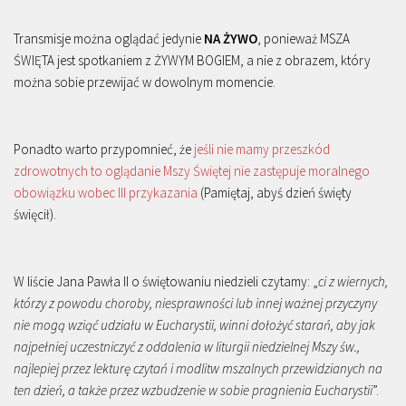
Transmisje można oglądać jedynie
NA ŻYWO
, ponieważ MSZA
ŚWIĘTA jest spotkaniem z ŻYWYM BOGIEM, a nie z obrazem, który
można sobie przewijać w dowolnym momencie.
Ponadto warto przypomnieć, że
jeśli nie mamy przeszkód
zdrowotnych to oglądanie Mszy Świętej nie zastępuje moralnego
obowiązku wobec III przykazania
(Pamiętaj, abyś dzień święty
święcił).
W liście Jana Pawła II o świętowaniu niedzieli czytamy: „
ci z wiernych,
którzy z powodu choroby, niesprawności lub innej ważnej przyczyny
nie mogą wziąć udziału w Eucharystii, winni dołożyć starań, aby jak
najpełniej uczestniczyć z oddalenia w liturgii niedzielnej Mszy św.,
najlepiej przez lekturę czytań i modlitw mszalnych przewidzianych na
ten dzień, a także przez wzbudzenie w sobie pragnienia Eucharystii
”.