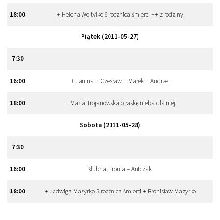
18
:
00
+ Helena Wojtyłko 6 rocznica śmierci ++ z rodziny
Piątek (2011-05-27)
7
:
30
16
:
00
+ Janina + Czesław + Marek + Andrzej
18
:
00
+ Marta Trojanowska o łaskę nieba dla niej
Sobota (2011-05-28)
7
:
30
16
:
00
ślubna: Fronia – Antczak
18
:
00
+ Jadwiga Mazyrko 5 rocznica śmierci + Bronisław Mazyrko