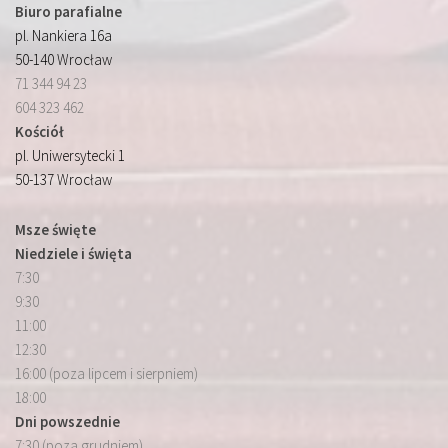
Biuro parafialne
pl. Nankiera 16a
50-140 Wrocław
71 344 94 23
604 323 462
Kościół
pl. Uniwersytecki 1
50-137 Wrocław
Msze święte
Niedziele i święta
7:30
9:30
11:00
12:30
16:00 (poza lipcem i sierpniem)
18:00
Dni powszednie
7:30 (poza grudniem)