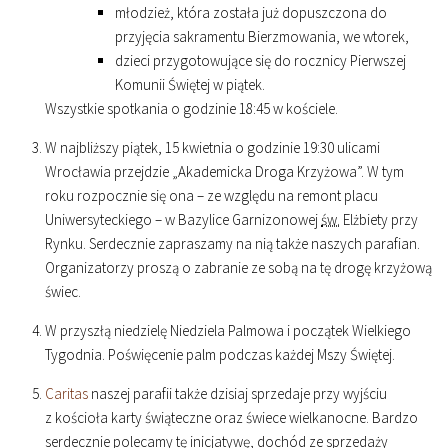
młodzież, która została już dopuszczona do
przyjęcia sakramentu Bierzmowania, we wtorek,
dzieci przygotowujące się do rocznicy Pierwszej
Komunii Świętej w piątek.
Wszystkie spotkania o godzinie
18
:
45
w kościele.
W najbliższy piątek, 15 kwietnia o godzinie
19
:
30
ulicami
Wrocławia przejdzie „Akademicka Droga Krzyżowa”. W tym
roku rozpocznie się ona – ze względu na remont placu
Uniwersyteckiego – w Bazylice Garnizonowej
św.
Elżbiety przy
Rynku. Serdecznie zapraszamy na nią także naszych parafian.
Organizatorzy proszą o zabranie ze sobą na tę drogę krzyżową
świec.
W przyszłą niedzielę Niedziela Palmowa i początek Wielkiego
Tygodnia. Poświęcenie palm podczas każdej Mszy Świętej.
Caritas
naszej parafii także dzisiaj sprzedaje przy wyjściu
z kościoła karty świąteczne oraz świece wielkanocne. Bardzo
serdecznie polecamy tę inicjatywę, dochód ze sprzedaży