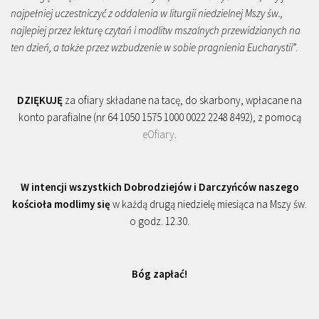
najpełniej uczestniczyć z oddalenia w liturgii niedzielnej Mszy św.,
najlepiej przez lekturę czytań i modlitw mszalnych przewidzianych na
ten dzień, a także przez wzbudzenie w sobie pragnienia Eucharystii
”.
DZIĘKUJĘ
za ofiary składane na tacę, do skarbony, wpłacane na
konto parafialne (nr 64 1050 1575 1000 0022 2248 8492), z pomocą
eOfiary
.
W intencji wszystkich Dobrodziejów i Darczyńców naszego
kościoła modlimy się
w każdą drugą niedzielę miesiąca na Mszy św.
o godz. 12.30.
Bóg zapłać!