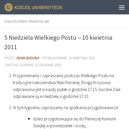
OGŁOSZENIA PARAFIALNE
5 Niedziela Wielkiego Postu – 10 kwietnia
2011
PRZEZ
ADAM BADURA
· OPUBLIKOWANE
10 KWIETNIA 2011
·
ZAKTUALIZOWANE
21 GRUDNIA 2018
Przypominamy i zapraszamy podczas Wielkiego Postu na
tradycyjne nabożeństwa Męki Pańskiej. Droga Krzyżowa
odprawiana jest w każdy piątek o godzinie
17
:
15
. Gorzkie Żale
odprawiane są w niedzielę o godzinie
17
:
15
.
W tym tygodniu zapraszamy na spotkania przygotowawcze:
dzieci przygotowujące się do Pierwszej Komunii
Świętej w poniedziałek i środę,