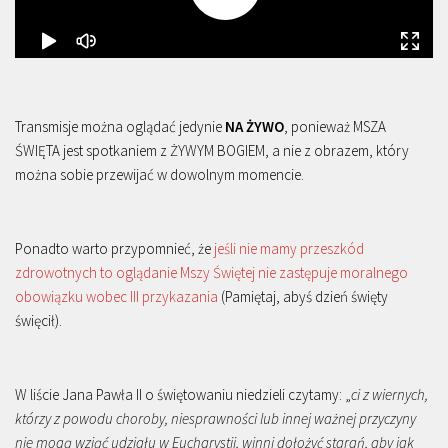
Transmisje można oglądać jedynie
NA ŻYWO
, ponieważ MSZA
ŚWIĘTA jest spotkaniem z ŻYWYM BOGIEM, a nie z obrazem, który
można sobie przewijać w dowolnym momencie.
Ponadto warto przypomnieć, że
jeśli nie mamy przeszkód
zdrowotnych to oglądanie Mszy Świętej nie zastępuje moralnego
obowiązku wobec III przykazania
(Pamiętaj, abyś dzień święty
święcił).
W liście Jana Pawła II o świętowaniu niedzieli czytamy: „
ci z wiernych,
którzy z powodu choroby, niesprawności lub innej ważnej przyczyny
nie mogą wziąć udziału w Eucharystii, winni dołożyć starań, aby jak