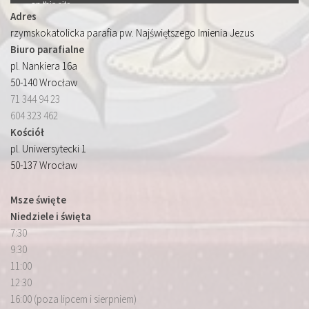
Adres
rzymskokatolicka parafia pw. Najświętszego Imienia Jezus
Biuro parafialne
pl. Nankiera 16a
50-140 Wrocław
71 344 94 23
604 323 462
Kościół
pl. Uniwersytecki 1
50-137 Wrocław
Msze święte
Niedziele i święta
7:30
9:30
11:00
12:30
16:00 (poza lipcem i sierpniem)