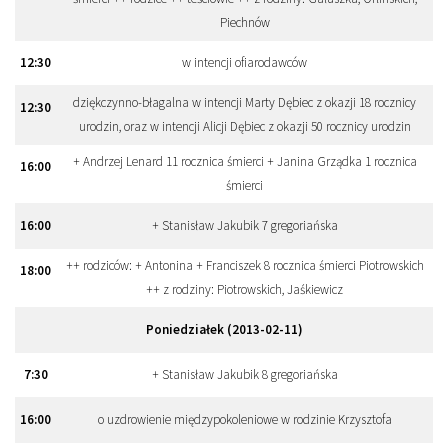
Piechnów
12
:
30
w intencji ofiarodawców
dziękczynno-błagalna w intencji Marty Dębiec z okazji 18 rocznicy
12
:
30
urodzin, oraz w intencji Alicji Dębiec z okazji 50 rocznicy urodzin
+ Andrzej Lenard 11 rocznica śmierci + Janina Grządka 1 rocznica
16
:
00
śmierci
16
:
00
+ Stanisław Jakubik 7 gregoriańska
++ rodziców: + Antonina + Franciszek 8 rocznica śmierci Piotrowskich
18
:
00
++ z rodziny: Piotrowskich, Jaśkiewicz
Poniedziałek (2013-02-11)
7
:
30
+ Stanisław Jakubik 8 gregoriańska
16
:
00
o uzdrowienie międzypokoleniowe w rodzinie Krzysztofa