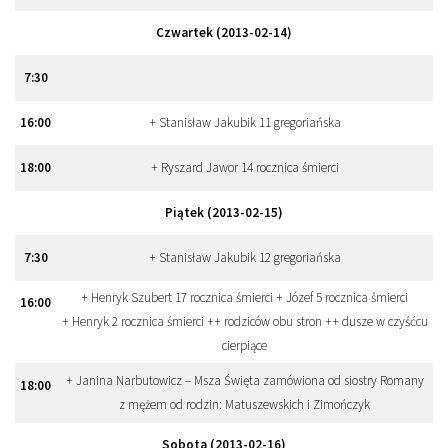
Czwartek (2013-02-14)
7
:
30
16
:
00
+ Stanisław Jakubik 11 gregoriańska
18
:
00
+ Ryszard Jawor 14 rocznica śmierci
Piątek (2013-02-15)
7
:
30
+ Stanisław Jakubik 12 gregoriańska
+ Henryk Szubert 17 rocznica śmierci + Józef 5 rocznica śmierci
16
:
00
+ Henryk 2 rocznica śmierci ++ rodziców obu stron ++ dusze w czyśćcu
cierpiące
+ Janina Narbutowicz – Msza Święta zamówiona od siostry Romany
18
:
00
z mężem od rodzin: Matuszewskich i Zimończyk
Sobota (2013-02-16)