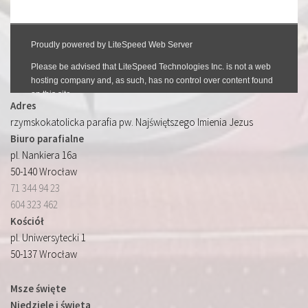
Adres
rzymskokatolicka parafia pw. Najświętszego Imienia Jezus
Biuro parafialne
pl. Nankiera 16a
50-140 Wrocław
71 344 94 23
604 323 462
Kościół
pl. Uniwersytecki 1
50-137 Wrocław
Msze święte
Niedziele i święta