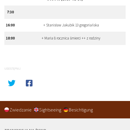
7
:
30
16
:
00
+ Stanisław Jakubik 13 gregoriańska
18
:
00
+ Maria 8 rocznica śmierci ++ z rodziny
UDOSTĘPNIJ
Zwiedzanie
Sightseeing
Besichtigung