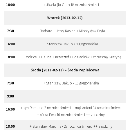
18
:
00
+ Józefa (k) Grab 18 rocznica śmierci
Wtorek (2013-02-12)
7
:
30
+ Barbara + Jerzy Kasjan + Mieczysław Bryła
16
:
00
+ Stanisław Jakubik 9 gregoriańska
18
:
00
++ rodzice: + Halina + Krzysztof ++ dziadków + chrzestną Grażynę
Środa (2013-02-13) – Środa Popielcowa
7
:
30
+ Stanisław Jakubik 10 gregoriańska
9
:
00
+ syn Romuald 2 rocznica śmierci + mąż Antoni 14 rocznica śmierci
16
:
00
+ córka Ewa 16 rocznica śmierci ++ z rodziny
18
:
00
+ Stanisław Marciniak 27 rocznica śmierci ++ z rodziny