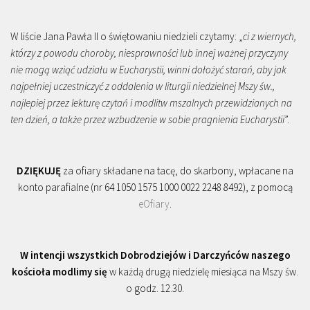
W liście Jana Pawła II o świętowaniu niedzieli czytamy: „
ci z wiernych,
którzy z powodu choroby, niesprawności lub innej ważnej przyczyny
nie mogą wziąć udziału w Eucharystii, winni dołożyć starań, aby jak
najpełniej uczestniczyć z oddalenia w liturgii niedzielnej Mszy św.,
najlepiej przez lekturę czytań i modlitw mszalnych przewidzianych na
ten dzień, a także przez wzbudzenie w sobie pragnienia Eucharystii
”.
DZIĘKUJĘ
za ofiary składane na tacę, do skarbony, wpłacane na
konto parafialne (nr 64 1050 1575 1000 0022 2248 8492), z pomocą
eOfiary
.
W intencji wszystkich Dobrodziejów i Darczyńców naszego
kościoła modlimy się
w każdą drugą niedzielę miesiąca na Mszy św.
o godz. 12.30.