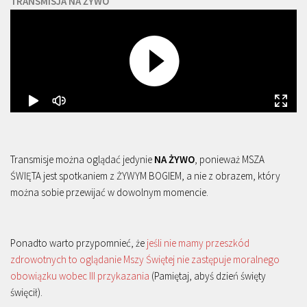
TRANSMISJA NA ŻYWO
Transmisje można oglądać jedynie
NA ŻYWO
, ponieważ MSZA
ŚWIĘTA jest spotkaniem z ŻYWYM BOGIEM, a nie z obrazem, który
można sobie przewijać w dowolnym momencie.
Ponadto warto przypomnieć, że
jeśli nie mamy przeszkód
zdrowotnych to oglądanie Mszy Świętej nie zastępuje moralnego
obowiązku wobec III przykazania
(Pamiętaj, abyś dzień święty
święcił).