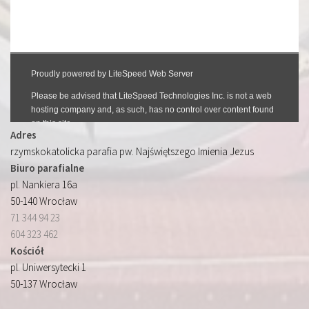
Adres
rzymskokatolicka parafia pw. Najświętszego Imienia Jezus
Biuro parafialne
pl. Nankiera 16a
50-140 Wrocław
71 344 94 23
604 323 462
Kościół
pl. Uniwersytecki 1
50-137 Wrocław