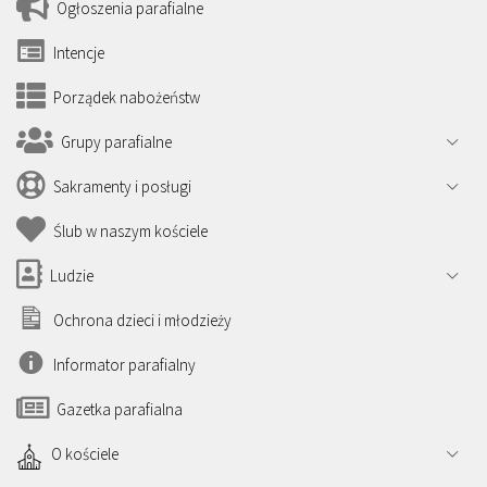
Ogłoszenia parafialne
Intencje
Porządek nabożeństw
Grupy parafialne
Sakramenty i posługi
Ślub w naszym kościele
Ludzie
Ochrona dzieci i młodzieży
Informator parafialny
Gazetka parafialna
O kościele