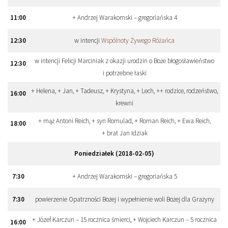
11
:
00
+ Andrzej Warakomski – gregoriańska 4
12
:
30
w intencji
Wspólnoty Żywego Różańca
w intencji Felicji Marciniak z okazji urodzin o Boże błogosławieństwo
12
:
30
i potrzebne łaski
+ Helena, + Jan, + Tadeusz, + Krystyna, + Lech, ++ rodzice, rodzeństwo,
16
:
00
krewni
+ mąż Antoni Reich, + syn Romulad, + Roman Reich, + Ewa Reich,
18
:
00
+ brat Jan Idziak
Poniedziałek (2018-02-05)
7
:
30
+ Andrzej Warakomski – gregoriańska 5
7
:
30
powierzenie Opatrzności Bożej i wypełnienie woli Bożej dla Grażyny
+ Józef Karczun – 15 rocznica śmierci, + Wojciech Karczun – 5 rocznica
16
:
00