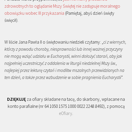
zdrowotnych to oglądanie Mszy Świętej nie zastępuje moralnego
obowiązku wobec III przykazania
(Pamiętaj, abyś dzień święty
święcił).
W liście Jana Pawła II o świętowaniu niedzieli czytamy: „
ci z wiernych,
którzy z powodu choroby, niesprawności lub innej ważnej przyczyny
nie mogą wziąć udziału w Eucharystii, winni dołożyć starań, aby jak
najpełniej uczestniczyć z oddalenia w liturgii niedzielnej Mszy św.,
najlepiej przez lekturę czytań i modlitw mszalnych przewidzianych na
ten dzień, a także przez wzbudzenie w sobie pragnienia Eucharystii
”.
DZIĘKUJĘ
za ofiary składane na tacę, do skarbony, wpłacane na
konto parafialne (nr 64 1050 1575 1000 0022 2248 8492), z pomocą
eOfiary
.