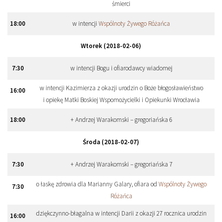
śmierci
18
:
00
w intencji
Wspólnoty Żywego Różańca
Wtorek (2018-02-06)
7
:
30
w intencji Bogu i ofiarodawcy wiadomej
w intencji Kazimierza z okazji urodzin o Boże błogosławieństwo
16
:
00
i opiekę Matki Boskiej Wspomożycielki i Opiekunki Wrocławia
18
:
00
+ Andrzej Warakomski – gregoriańska 6
Środa (2018-02-07)
7
:
30
+ Andrzej Warakomski – gregoriańska 7
o łaskę zdrowia dla Marianny Galary, ofiara od
Wspólnoty Żywego
7
:
30
Różańca
dziękczynno-błagalna w intencji Darii z okazji 27 rocznica urodzin
16
:
00