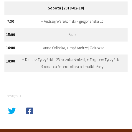
Sobota (2018-02-10)
7
:
30
+ Andrzej Warakomski – gregoriańska 10
15
:
00
ślub
16
:
00
+ Anna Orlińska, + mąż Andrzej Gałuszka
+ Dariusz Tyczyński – 23 rocznica śmierci, + Zbigniew Tyczyński –
18
:
00
9 rocznica śmierci, ofiara od matki i żony
UDOSTĘPNIJ