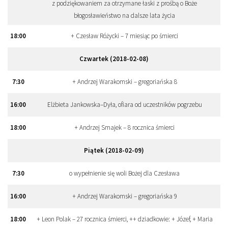
z podziękowaniem za otrzymane łaski z prośbą o Boże
błogosławieństwo na dalsze lata życia
18
:
00
+ Czesław Różycki – 7 miesiąc po śmierci
Czwartek (2018-02-08)
7
:
30
+ Andrzej Warakomski – gregoriańska 8
16
:
00
Elżbieta Jankowska–Dyła, ofiara od uczestników pogrzebu
18
:
00
+ Andrzej Smajek – 8 rocznica śmierci
Piątek (2018-02-09)
7
:
30
o wypełnienie się woli Bożej dla Czesława
16
:
00
+ Andrzej Warakomski – gregoriańska 9
18
:
00
+ Leon Polak – 27 rocznica śmierci, ++ dziadkowie: + Józef, + Maria