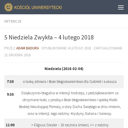
INTENCJE
5 Niedziela Zwykła – 4 lutego 2018
PRZEZ
ADAM BADURA
· OPUBLIKOWANE
4 LUTEGO 2018
· ZAKTUALIZOWANE
21 GRUDNIA 2018
Niedziela (2018-02-04)
7
:
30
o łaskę zdrowia i Boże błogosławieństwo dla Gabrieli i Łukasza
Dziękczynno-błagalna w intencji Andrzeja, z podziękowaniem za
9
:
30
otrzymane łaski, z prośbą o Boże błogosłwieństwo i opiekę Matki
Boskiej Nieustającej Pomocy, o dary Ducha Świętego w dniu imienin,
oraz w intencji Jego rodziny: Krystyny, Natana i Vanessy.
11
:
00
+ Eligiusz Grezler – 10 rocznica śmierci, ++ z rodziny