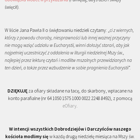
święcił).
W liście Jana Pawła II o świętowaniu niedzieli czytamy: „
ci z wiernych,
którzy z powodu choroby, niesprawności lub innej ważnej przyczyny
nie mogą wziąć udziału w Eucharystii, winni dołożyć starań, aby jak
najpełniej uczestniczyć z oddalenia w liturgii niedzielnej Mszy św.,
najlepiej przez lekturę czytań i modlitw mszalnych przewidzianych na
ten dzień, a także przez wzbudzenie w sobie pragnienia Eucharystii
”.
DZIĘKUJĘ
za ofiary składane na tacę, do skarbony, wpłacane na
konto parafialne (nr 64 1050 1575 1000 0022 2248 8492), z pomocą
eOfiary
.
W intencji wszystkich Dobrodziejów i Darczyńców naszego
kościoła modlimy się
w każdą drugą niedzielę miesiąca na Mszy św.