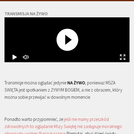
TRANSMISJA NA ŻYWO
Transmisje można oglądać jedynie
NA ŻYWO
, ponieważ MSZA
ŚWIĘTA jest spotkaniem z ŻYWYM BOGIEM, a nie z obrazem, który
można sobie przewijać w dowolnym momencie.
Ponadto warto przypomnieć, że
jeśli nie mamy przeszkód
zdrowotnych to oglądanie Mszy Świętej nie zastępuje moralnego
obowiązku wobec III przykazania
(Pamiętaj, abyś dzień święty