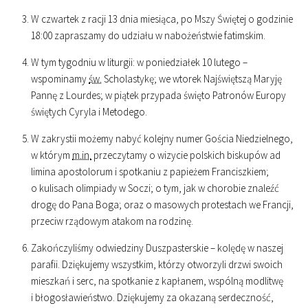
W czwartek z racji 13 dnia miesiąca, po Mszy Świętej o godzinie
18
:
00
zapraszamy do udziału w nabożeństwie fatimskim.
W tym tygodniu w liturgii: w poniedziałek 10 lutego –
wspominamy
św.
Scholastykę; we wtorek Najświętszą Maryję
Pannę z Lourdes; w piątek przypada święto Patronów Europy
świętych Cyryla i Metodego.
W zakrystii możemy nabyć kolejny numer Gościa Niedzielnego,
w którym
m.in.
przeczytamy o wizycie polskich biskupów ad
limina apostolorum i spotkaniu z papieżem Franciszkiem;
o kulisach olimpiady w Soczi; o tym, jak w chorobie znaleźć
drogę do Pana Boga; oraz o masowych protestach we Francji,
przeciw rządowym atakom na rodzinę.
Zakończyliśmy odwiedziny Duszpasterskie – kolędę w naszej
parafii. Dziękujemy wszystkim, którzy otworzyli drzwi swoich
mieszkań i serc, na spotkanie z kapłanem, wspólną modlitwę
i błogosławieństwo. Dziękujemy za okazaną serdeczność,