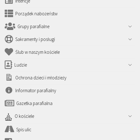
Intencje
Porządek nabożeństw
Grupy parafialne
Sakramenty i posługi
Ślub w naszym kościele
Ludzie
Ochrona dzieci i młodzieży
Informator parafialny
Gazetka parafialna
O kościele
Spis ulic