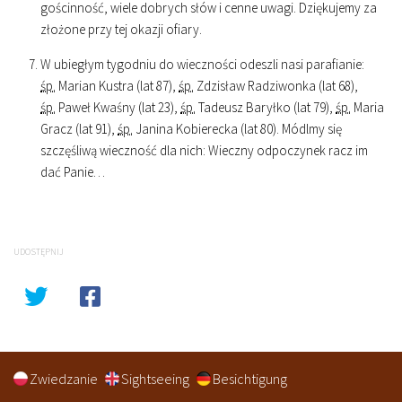
gościnność, wiele dobrych słów i cenne uwagi. Dziękujemy za
złożone przy tej okazji ofiary.
W ubiegłym tygodniu do wieczności odeszli nasi parafianie:
śp.
Marian Kustra (lat 87),
śp.
Zdzisław Radziwonka (lat 68),
śp.
Paweł Kwaśny (lat 23),
śp.
Tadeusz Baryłko (lat 79),
śp.
Maria
Gracz (lat 91),
śp.
Janina Kobierecka (lat 80). Módlmy się
szczęśliwą wieczność dla nich: Wieczny odpoczynek racz im
dać Panie…
UDOSTĘPNIJ
Zwiedzanie
Sightseeing
Besichtigung