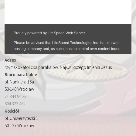
Adres
rzymskokatolicka parafia pw. Najświętszego Imienia Jezus
Biuro parafialne
pl. Nankiera 16a
50-140 Wrocław
71 344 94 23
604 323 462
Kościół
pl. Uniwersytecki 1
50-137 Wrocław