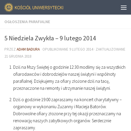
OGŁOSZENIA PARAFIALNE
5 Niedziela Zwykła – 9 lutego 2014
PRZEZ
ADAM BADURA
· OPUBLIKOWANE
9 LUTEGO 2014
· ZAKTUALIZOWANE
21 GRUDNIA 2018
Dziś na Mszy Świętej o godzinie
12
:
30
modlimy się za wszystkich
ofiarodawców i dobrodziejów naszej świątyni i wspólnoty
parafialnej. Dziękujemy za ofiary złożone dziś na tacę,
przeznaczone na remonty i utrzymanie naszej świątyni.
Dziś o godzinie
19
:
00
zapraszamy na koncert charytatywny –
organowy w wykonaniu Zuzanny i Macieja Batorów.
Dobrowolne ofiary złożone przy tej okazji przeznaczamy na
renowację naszych zabytkowych organów. Serdecznie
zapraszamy.