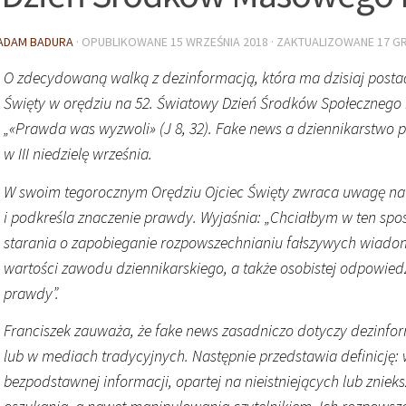
ADAM BADURA
· OPUBLIKOWANE
15 WRZEŚNIA 2018
· ZAKTUALIZOWANE
17 G
O zdecydowaną walką z dezinformacją, która ma dzisiaj post
Święty w orędziu na 52. Światowy Dzień Środków Społecznego 
„«Prawda was wyzwoli» (J 8, 32). Fake news a dziennikarstwo 
w III niedzielę września.
W swoim tegorocznym Orędziu Ojciec Święty zwraca uwagę na
i podkreśla znaczenie prawdy. Wyjaśnia: „Chciałbym w ten spo
starania o zapobieganie rozpowszechnianiu fałszywych wiado
wartości zawodu dziennikarskiego, a także osobistej odpowied
prawdy”.
Franciszek zauważa, że fake news zasadniczo dotyczy dezinfor
lub w mediach tradycyjnych. Następnie przedstawia definicję: 
bezpodstawnej informacji, opartej na nieistniejących lub zniek