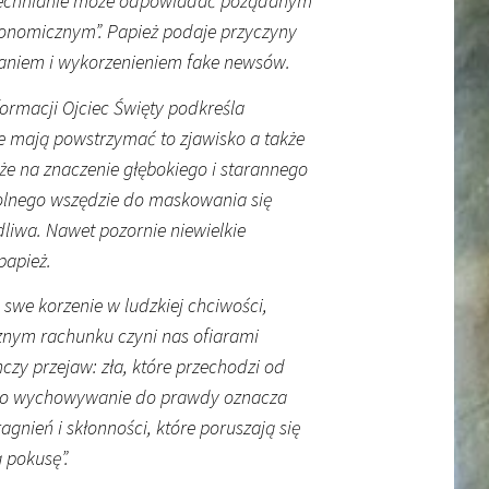
szechnianie może odpowiadać pożądanym
konomicznym”. Papież podaje przyczyny
ianiem i wykorzenieniem fake newsów.
ormacji Ojciec Święty podkreśla
óre mają powstrzymać to zjawisko a także
kże na znaczenie głębokiego i starannego
dolnego wszędzie do maskowania się
dliwa. Nawet pozornie niewielkie
papież.
swe korzenie w ludzkiej chciwości,
cznym rachunku czyni nas ofiarami
czy przejaw: zła, które przechodzi od
tego wychowywanie do prawdy oznacza
nień i skłonności, które poruszają się
 pokusę”.