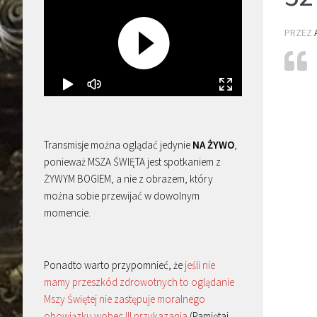
PRZEZ
Transmisje można oglądać jedynie
NA ŻYWO
,
ponieważ MSZA ŚWIĘTA jest spotkaniem z
ŻYWYM BOGIEM, a nie z obrazem, który
można sobie przewijać w dowolnym
momencie.
Ponadto warto przypomnieć, że
jeśli nie
mamy przeszkód zdrowotnych to oglądanie
Mszy Świętej nie zastępuje moralnego
obowiązku wobec III przykazania
(Pamiętaj,