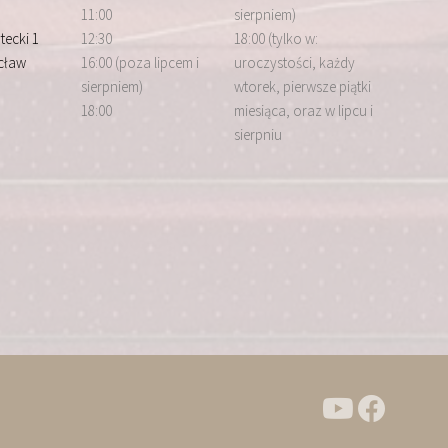
11:00
sierpniem)
tecki 1
12:30
18:00 (tylko w:
cław
16:00 (poza lipcem i
uroczystości, każdy
sierpniem)
wtorek, pierwsze piątki
18:00
miesiąca, oraz w lipcu i
sierpniu