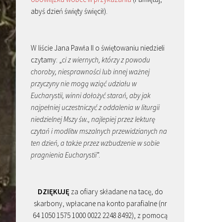
abyś dzień święty święcił).
W liście Jana Pawła II o świętowaniu niedzieli
czytamy: „
ci z wiernych, którzy z powodu
choroby, niesprawności lub innej ważnej
przyczyny nie mogą wziąć udziału w
Eucharystii, winni dołożyć starań, aby jak
najpełniej uczestniczyć z oddalenia w liturgii
niedzielnej Mszy św., najlepiej przez lekturę
czytań i modlitw mszalnych przewidzianych na
ten dzień, a także przez wzbudzenie w sobie
pragnienia Eucharystii
”.
DZIĘKUJĘ
za ofiary składane na tacę, do
skarbony, wpłacane na konto parafialne (nr
64 1050 1575 1000 0022 2248 8492), z pomocą