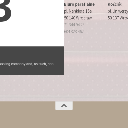
Biuro parafialne
Kościół
pl. Nankiera 16a
pl. Uniwersy
50-140 Wrocław
50-137 Wro
71 344 94 23
604 323 462