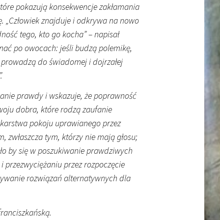
 które pokazują konsekwencje zakłamania
ę. „Człowiek znajduje i odkrywa na nowo
ność tego, kto go kocha” – napisał
ać po owocach: jeśli budzą polemikę,
, prowadzą do świadomej i dojrzałej
.
anie prawdy i wskazuje, że poprawność
woju dobra, które rodzą zaufanie
nnikarstwa pokoju uprawianego przez
m, zwłaszcza tym, którzy nie mają głosu;
ało by się w poszukiwanie prawdziwych
i przezwyciężaniu przez rozpoczęcie
ywanie rozwiązań alternatywnych dla
ranciszkańską.