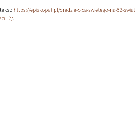
tekst:
https://episkopat.pl/oredzie-ojca-swietego-na-52-sw
azu-2/
.