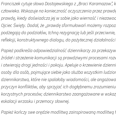
Franciszek cytuje słowa Dostojewskiego z „Braci Karamazow”,
człowieka. Wskazuje na konieczność oczyszczenia przez prawd
prawdę, kiedy doświadcza jej w sobie jako wierność i niezawod
Ojciec Święty. Dodał, że „prawdę sformułowań możemy rozpozn
podżegają do podziałów, tchną rezygnację lub jeśli przeciwnie
refleksji, konstruktywnego dialogu, do pożytecznej działalności”
Papież podkreśla odpowiedzialność dziennikarzy za przekazyw
źródeł i strzeżenie komunikacji są prawdziwymi procesami roz
i otwierają drogi jedności i pokoju. Apeluje o krzewienie dzie
osoby dla osób, pojmujące siebie jako służba wszystkim ludzio
dziennikarstwa, które nie spalałoby wiadomości, ale angażow
przyczyn konfliktów, aby sprzyjać ich dogłębnemu zrozumieniu 
korzystnych procesów; dziennikarstwo zaangażowane w wskaz
eskalacji wrzasku i przemocy słownej.
Papież kończy swe orędzie modlitwą zainspirowaną modlitwą f