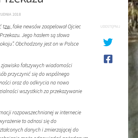
RUDNIA 2018
ać
tzw.
fake newsów zaapelował Ojciec
UDOSTĘPNIJ
Przekazu. Jego hasłem są słowa
pokoju”. Obchodzony jest on w Polsce
 zjawisko fałszywych wiadomości
sób przyczynić się do wspólnego
mości oraz do odkrycia na nowo
zialności wszystkich za przekazywanie
macji rozpowszechnianej w internecie
wyrażenie to odnosi się do
ształconych danych i zmierzającej do