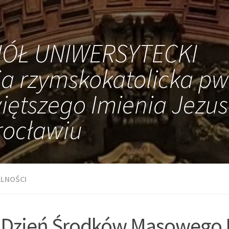
IÓŁ UNIWERSYTECKI
ia rzymskokatolicka pw
iętszego Imienia Jezus
ocławiu
LNOŚCI
 Dzień Środków Masowego 