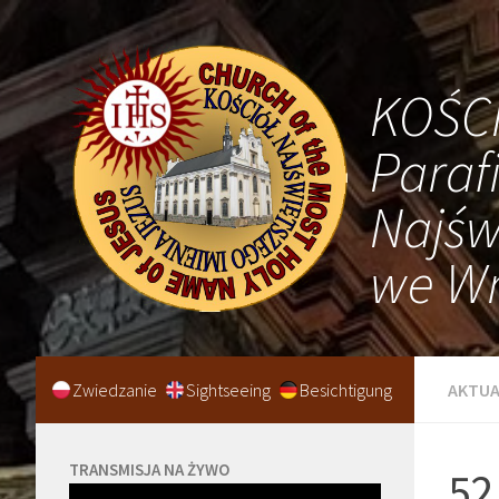
KOŚC
Paraf
Najśw
we Wr
Zwiedzanie
Sightseeing
Besichtigung
AKTUA
TRANSMISJA NA ŻYWO
52