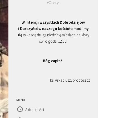
eOfiary
.
W intencji wszystkich Dobrodziejów
i Darczyńców naszego kościoła modlimy
się
w każdą drugą niedzielę miesiąca na Mszy
św. o godz. 12.30.
Bóg zapłać!
ks. Arkadiusz, proboszcz
MENU
Aktualności