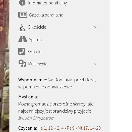
Informator parafialny
Gazetka parafialna
O kościele
Spis ulic
Kontakt
Multimedia
św. Dominika, prezbitera,
wspomnienie obowiązkowe
Można gromadzić przeróżne skarby, ale
najcenniejszy jest prawdziwy przyjaciel.
św. Jan Chryzostom
Ha 1, 12 – 2, 4 • Ps 9 • Mt 17, 14-20