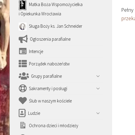
Matka Boża Wspomożycielka
Pełny 
i Opiekunka Wrocławia
przek
Sługa Boży ks. Jan Schneider
Ogłoszenia parafialne
Intencje
Porządek nabożeństw
Grupy parafialne
Sakramenty i posługi
Ślub w naszym kościele
Ludzie
Ochrona dzieci i młodzieży