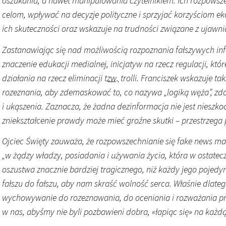
oszukania, a nawet manipulowania czytelnikiem. Ich rozpow
celom, wpływać na decyzje polityczne i sprzyjać korzyściom e
ich skuteczności oraz wskazuje na trudności związane z ujawn
Zastanawiając się nad możliwością rozpoznania fałszywych inf
znaczenie edukacji medialnej, inicjatyw na rzecz regulacji, kt
działania na rzecz eliminacji
tzw.
trolli. Franciszek wskazuje ta
rozeznania, aby zdemaskować to, co nazywa „logiką węża”, z
i ukąszenia. Zaznacza, że żadna dezinformacja nie jest nieszko
zniekształcenie prawdy może mieć groźne skutki – przestrzega 
Ojciec Święty zauważa, że rozpowszechnianie się fake news ma 
„w żądzy władzy, posiadania i używania życia, która w ostate
oszustwa znacznie bardziej tragicznego, niż każdy jego pojedyn
fałszu do fałszu, aby nam skraść wolność serca. Właśnie dla
wychowywanie do rozeznawania, do oceniania i rozważania prag
w nas, abyśmy nie byli pozbawieni dobra, «łapiąc się» na każdą