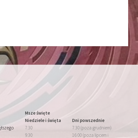
Msze święte
Niedziele i święta
Dni powszednie
iętszego
7:30
7:30 (poza grudniem)
9:30
16:00 (poza lipcem i