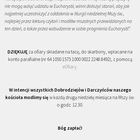
nie mogą wziąć udziału w Eucharystii, winni dołożyć starań, aby jak
najpełniej uczestniczyć z oddalenia w liturgii niedzielnej Mszy św.,
najlepiej przez lekturę czytań i modlitw mszalnych przewidzianych na
ten dzień, a także przez wzbudzenie w sobie pragnienia Eucharystii
”.
DZIĘKUJĘ
za ofiary składane na tacę, do skarbony, wpłacane na
konto parafialne (nr 64 1050 1575 1000 0022 2248 8492), z pomocą
eOfiary
.
W intencji wszystkich Dobrodziejów i Darczyńców naszego
kościoła modlimy się
w każdą drugą niedzielę miesiąca na Mszy św.
o godz. 12.30.
Bóg zapłać!