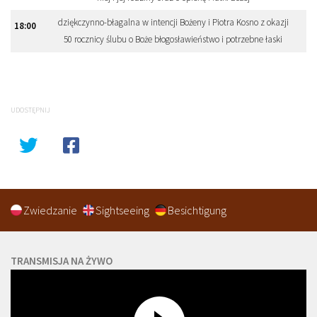
dziękczynno-błagalna w intencji Bożeny i Piotra Kosno z okazji
18
:
00
50 rocznicy ślubu o Boże błogosławieństwo i potrzebne łaski
UDOSTĘPNIJ
Zwiedzanie
Sightseeing
Besichtigung
TRANSMISJA NA ŻYWO