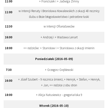
11
:
00
+ Franciszek i + Jadwiga Zimny
w intencji Renaty i Bronisława Kowalewskich z okazji 40 rocznicy
11
:
00
ślubu o Boże błogosławieństwo i potrzebne łaski
12
:
30
w intencji Ofiarodawców
16
:
00
+ Andrzej i + Wacława Lenart
18
:
00
++ rodziców: + Stanisław i + Stanisława z okazji imienin
Poniedziałek (2016-05-09)
7
:
30
+ Grzegorz Gręblewski
+ Józef Szubert – 9 rocznica śmierci, + Henryk, + Stefan, + Henryk,
16
:
00
+ Jan, ++ rodzice z obu stron
18
:
00
+ Alicja Natusiewicz – gregoriańska 9
Wtorek (2016-05-10)