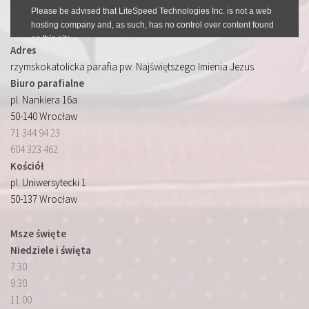
Adres
rzymskokatolicka parafia pw. Najświętszego Imienia Jezus
Biuro parafialne
pl. Nankiera 16a
50-140 Wrocław
71 344 94 23
604 323 462
Kościół
pl. Uniwersytecki 1
50-137 Wrocław
Msze święte
Niedziele i święta
7:30
9:30
11:00