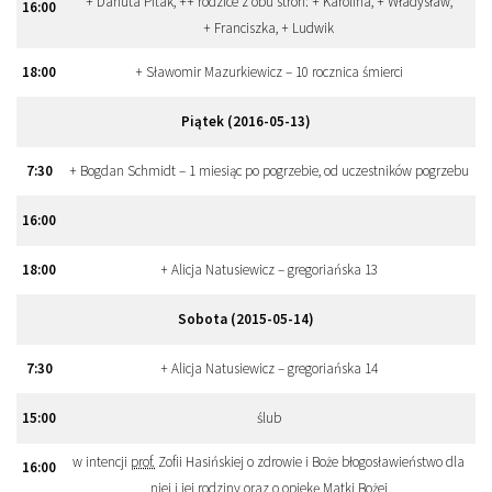
+ Danuta Pitak, ++ rodzice z obu stron: + Karolina, + Władysław,
16
:
00
+ Franciszka, + Ludwik
18
:
00
+ Sławomir Mazurkiewicz – 10 rocznica śmierci
Piątek (2016-05-13)
7
:
30
+ Bogdan Schmidt – 1 miesiąc po pogrzebie, od uczestników pogrzebu
16
:
00
18
:
00
+ Alicja Natusiewicz – gregoriańska 13
Sobota (2015-05-14)
7
:
30
+ Alicja Natusiewicz – gregoriańska 14
15
:
00
ślub
w intencji
prof.
Zofii Hasińskiej o zdrowie i Boże błogosławieństwo dla
16
:
00
niej i jej rodziny oraz o opiekę Matki Bożej