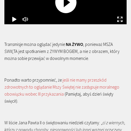
Transmisje można oglądać jedynie
NA ŻYWO
, ponieważ MSZA
ŚWIĘTA jest spotkaniem z ŻYWYM BOGIEM, a nie z obrazem, który
można sobie przewijać w dowolnym momencie.
Ponadto warto przypomnieć, że
jeśli nie mamy przeszkód
zdrowotnych to oglądanie Mszy Świętej nie zastępuje moralnego
obowiązku wobec III przykazania
(Pamiętaj, abyś dzień święty
święcił).
W liście Jana Pawła II o świętowaniu niedzieli czytamy: „
ci z wiernych,
którzy z powodu choroby, niesprawności lub innej ważnej przyczyny