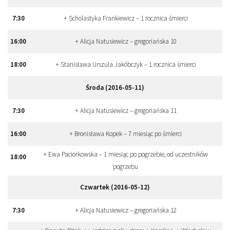
7
:
30
+ Scholastyka Frankiewicz – 1 rocznica śmierci
16
:
00
+ Alicja Natusiewicz – gregoriańska 10
18
:
00
+ Stanisława Urszula Jakóbczyk – 1 rocznica śmierci
Środa (2016-05-11)
7
:
30
+ Alicja Natusiewicz – gregoriańska 11
16
:
00
+ Bronisława Kopek – 7 miesiąc po śmierci
+ Ewa Paciorkowska – 1 miesiąc po pogrzebie, od uczestników
18
:
00
pogrzebu
Czwartek (2016-05-12)
7
:
30
+ Alicja Natusiewicz – gregoriańska 12