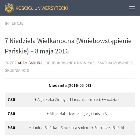
INTENCJE
7 Niedziela Wielkanocna (Wniebowstąpienie
Pańskie) – 8 maja 2016
PRZEZ
ADAM BADURA
· OPUBLIKOWANE
8 MAJA 2016
· ZAKTUALIZOWANE
21
GRUDNIA 2018
Niedziela (2016-05-08)
7
:
30
+ Agnieszka Zimny – 11 rocznica śmierci, ++ rodzice
7
:
30
+ Alicja Natusiewicz – gregoriańska 8
9
:
30
+ Janina Bilińska – 3 rocznica śmierci, + Franciszek Biliński