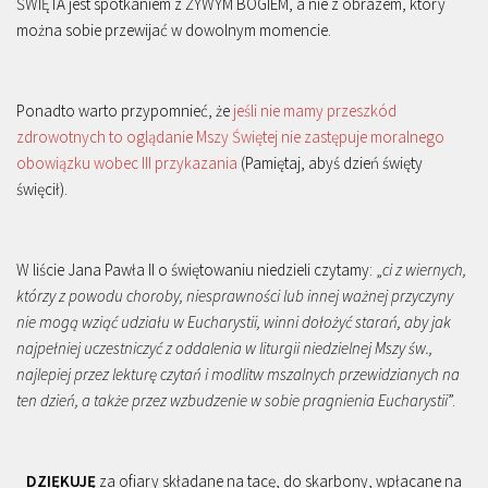
ŚWIĘTA jest spotkaniem z ŻYWYM BOGIEM, a nie z obrazem, który
można sobie przewijać w dowolnym momencie.
Ponadto warto przypomnieć, że
jeśli nie mamy przeszkód
zdrowotnych to oglądanie Mszy Świętej nie zastępuje moralnego
obowiązku wobec III przykazania
(Pamiętaj, abyś dzień święty
święcił).
W liście Jana Pawła II o świętowaniu niedzieli czytamy: „
ci z wiernych,
którzy z powodu choroby, niesprawności lub innej ważnej przyczyny
nie mogą wziąć udziału w Eucharystii, winni dołożyć starań, aby jak
najpełniej uczestniczyć z oddalenia w liturgii niedzielnej Mszy św.,
najlepiej przez lekturę czytań i modlitw mszalnych przewidzianych na
ten dzień, a także przez wzbudzenie w sobie pragnienia Eucharystii
”.
DZIĘKUJĘ
za ofiary składane na tacę, do skarbony, wpłacane na