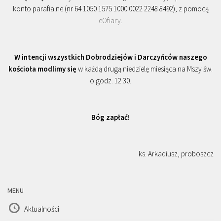
konto parafialne (nr 64 1050 1575 1000 0022 2248 8492), z pomocą
eOfiary
.
W intencji wszystkich Dobrodziejów i Darczyńców naszego
kościoła modlimy się
w każdą drugą niedzielę miesiąca na Mszy św.
o godz. 12.30.
Bóg zapłać!
ks. Arkadiusz, proboszcz
MENU
Aktualności