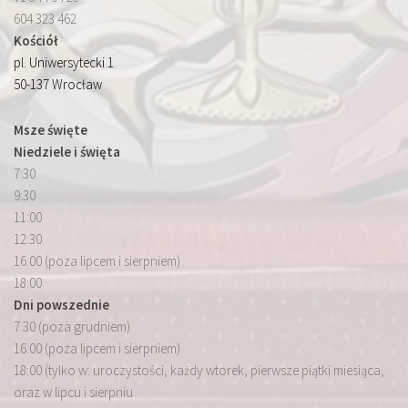
604 323 462
Kościół
pl. Uniwersytecki 1
50-137 Wrocław
Msze święte
Niedziele i święta
7:30
9:30
11:00
12:30
16:00 (poza lipcem i sierpniem)
18:00
Dni powszednie
7:30 (poza grudniem)
16:00 (poza lipcem i sierpniem)
18:00 (tylko w: uroczystości, każdy wtorek, pierwsze piątki miesiąca,
oraz w lipcu i sierpniu