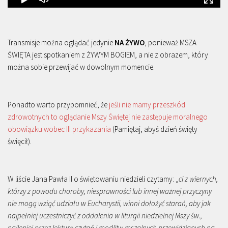
Transmisje można oglądać jedynie
NA ŻYWO
, ponieważ MSZA
ŚWIĘTA jest spotkaniem z ŻYWYM BOGIEM, a nie z obrazem, który
można sobie przewijać w dowolnym momencie.
Ponadto warto przypomnieć, że
jeśli nie mamy przeszkód
zdrowotnych to oglądanie Mszy Świętej nie zastępuje moralnego
obowiązku wobec III przykazania
(Pamiętaj, abyś dzień święty
święcił).
W liście Jana Pawła II o świętowaniu niedzieli czytamy: „
ci z wiernych,
którzy z powodu choroby, niesprawności lub innej ważnej przyczyny
nie mogą wziąć udziału w Eucharystii, winni dołożyć starań, aby jak
najpełniej uczestniczyć z oddalenia w liturgii niedzielnej Mszy św.,
najlepiej przez lekturę czytań i modlitw mszalnych przewidzianych na