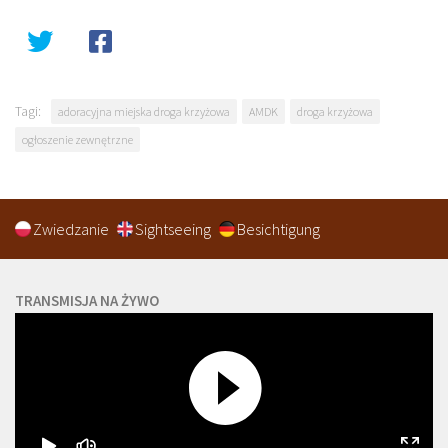
Tagi:
adoracyjna miejska droga krzyżowa
AMDK
droga krzyżowa
ogłoszenie zewnętrzne
Zwiedzanie
Sightseeing
Besichtigung
TRANSMISJA NA ŻYWO