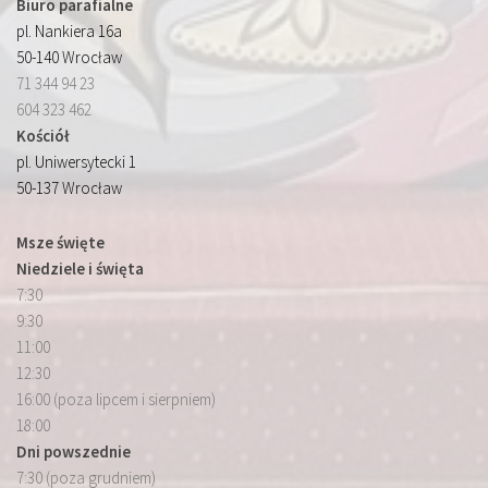
Biuro parafialne
pl. Nankiera 16a
50-140 Wrocław
71 344 94 23
604 323 462
Kościół
pl. Uniwersytecki 1
50-137 Wrocław
Msze święte
Niedziele i święta
7:30
9:30
11:00
12:30
16:00 (poza lipcem i sierpniem)
18:00
Dni powszednie
7:30 (poza grudniem)