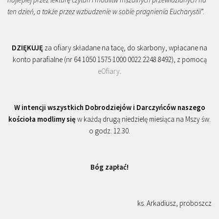
ten dzień, a także przez wzbudzenie w sobie pragnienia Eucharystii
”.
DZIĘKUJĘ
za ofiary składane na tacę, do skarbony, wpłacane na
konto parafialne (nr 64 1050 1575 1000 0022 2248 8492), z pomocą
eOfiary
.
W intencji wszystkich Dobrodziejów i Darczyńców naszego
kościoła modlimy się
w każdą drugą niedzielę miesiąca na Mszy św.
o godz. 12.30.
Bóg zapłać!
ks. Arkadiusz, proboszcz