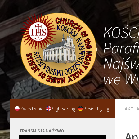
KOŚC
Paraf
Najśw
we Wr
Zwiedzanie
Sightseeing
Besichtigung
AKTUA
TRANSMISJA NA ŻYWO
An