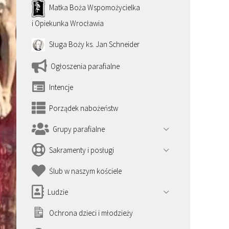
Matka Boża Wspomożycielka
i Opiekunka Wrocławia
Sługa Boży ks. Jan Schneider
Ogłoszenia parafialne
Intencje
Porządek nabożeństw
Grupy parafialne
Sakramenty i posługi
Ślub w naszym kościele
Ludzie
Ochrona dzieci i młodzieży