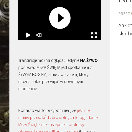
PRZEZ
Ankie
skarb
Transmisje można oglądać jedynie
NA ŻYWO
,
ponieważ MSZA ŚWIĘTA jest spotkaniem z
ŻYWYM BOGIEM, a nie z obrazem, który
można sobie przewijać w dowolnym
momencie.
Ponadto warto przypomnieć, że
jeśli nie
mamy przeszkód zdrowotnych to oglądanie
Mszy Świętej nie zastępuje moralnego
obowiązku wobec III przykazania
(Pamiętaj,