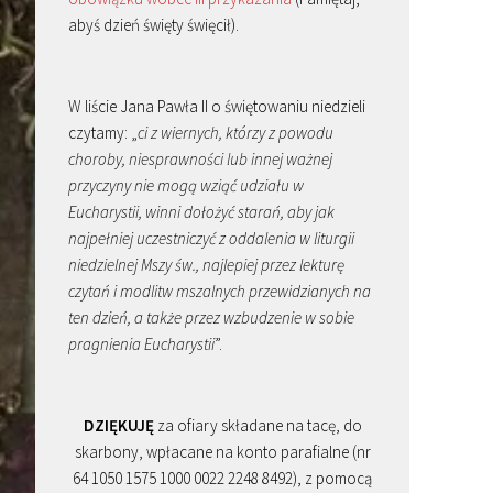
abyś dzień święty święcił).
W liście Jana Pawła II o świętowaniu niedzieli
czytamy: „
ci z wiernych, którzy z powodu
choroby, niesprawności lub innej ważnej
przyczyny nie mogą wziąć udziału w
Eucharystii, winni dołożyć starań, aby jak
najpełniej uczestniczyć z oddalenia w liturgii
niedzielnej Mszy św., najlepiej przez lekturę
czytań i modlitw mszalnych przewidzianych na
ten dzień, a także przez wzbudzenie w sobie
pragnienia Eucharystii
”.
DZIĘKUJĘ
za ofiary składane na tacę, do
skarbony, wpłacane na konto parafialne (nr
64 1050 1575 1000 0022 2248 8492), z pomocą