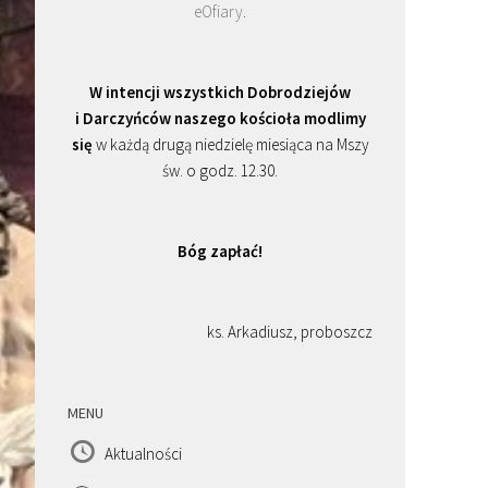
eOfiary
.
W intencji wszystkich Dobrodziejów
i Darczyńców naszego kościoła modlimy
się
w każdą drugą niedzielę miesiąca na Mszy
św. o godz. 12.30.
Bóg zapłać!
ks. Arkadiusz, proboszcz
MENU
Aktualności