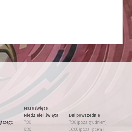
Msze święte
Niedziele i święta
Dni powszednie
iętszego
7:30
7:30 (poza grudniem)
9:30
16:00 (poza lipcem i