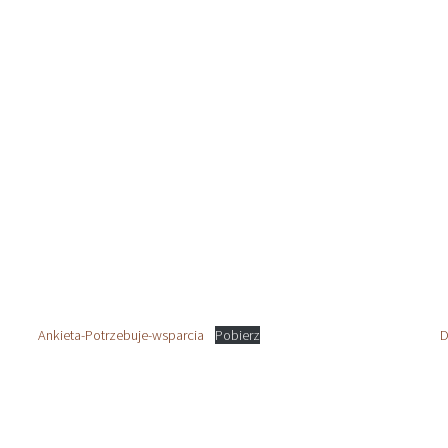
Ankieta-Potrzebuje-wsparcia
Pobierz
D