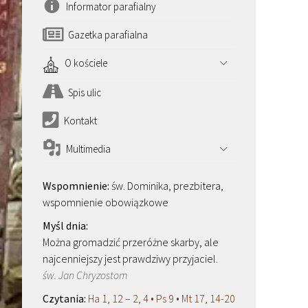
Informator parafialny
Gazetka parafialna
O kościele
Spis ulic
Kontakt
Multimedia
św. Dominika, prezbitera,
wspomnienie obowiązkowe
Można gromadzić przeróżne skarby, ale
najcenniejszy jest prawdziwy przyjaciel.
św. Jan Chryzostom
Ha 1, 12 – 2, 4 • Ps 9 • Mt 17, 14-20