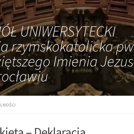
IÓŁ UNIWERSYTECKI
ia rzymskokatolicka pw
iętszego Imienia Jezus
ocławiu
LNOŚCI
kieta – Deklaracja