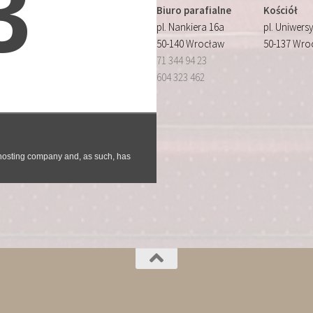
Biuro parafialne
Kościół
pl. Nankiera 16a
pl. Uniwersy
50-140 Wrocław
50-137 Wro
71 344 94 23
604 323 462