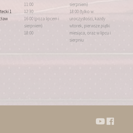
11:00
sierpniem)
tecki 1
12:30
18:00 (tylko w:
cław
16:00 (poza lipcem i
uroczystości, każdy
sierpniem)
wtorek, pierwsze piątki
18:00
miesiąca, oraz w lipcu i
sierpniu