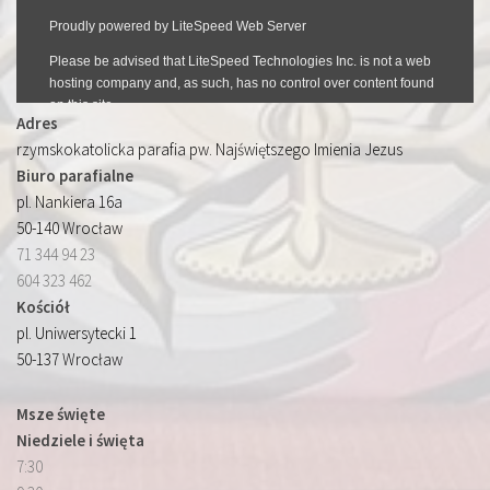
Adres
rzymskokatolicka parafia pw. Najświętszego Imienia Jezus
Biuro parafialne
pl. Nankiera 16a
50-140 Wrocław
71 344 94 23
604 323 462
Kościół
pl. Uniwersytecki 1
50-137 Wrocław
Msze święte
Niedziele i święta
7:30