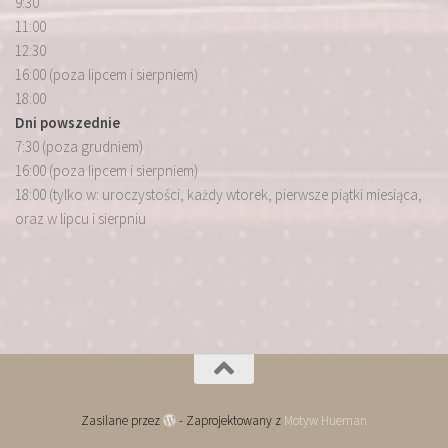
9:30
11:00
12:30
16:00 (poza lipcem i sierpniem)
18:00
Dni powszednie
7:30 (poza grudniem)
16:00 (poza lipcem i sierpniem)
18:00 (tylko w: uroczystości, każdy wtorek, pierwsze piątki miesiąca,
oraz w lipcu i sierpniu
Zasilane przez
- Zaprojektowany z
Motyw Hueman