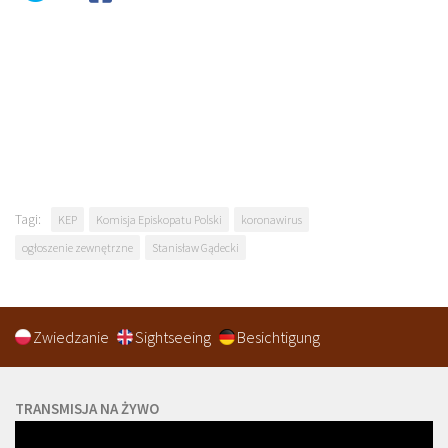
Tagi:
KEP
Komisja Episkopatu Polski
koronawirus
ogłoszenie zewnętrzne
Stanisław Gądecki
Zwiedzanie
Sightseeing
Besichtigung
TRANSMISJA NA ŻYWO