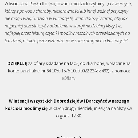
W liście Jana Pawła II o świętowaniu niedzieli czytamy: „
ci z wiernych,
którzy z powodu choroby, niesprawności lub innej ważnej przyczyny
nie mogą wziąć udziału w Eucharystii, winni dołożyć starań, aby jak
najpełniej uczestniczyć z oddalenia w liturgii niedzielnej Mszy św.,
najlepiej przez lekturę czytań i modlitw mszalnych przewidzianych na
ten dzień, a także przez wzbudzenie w sobie pragnienia Eucharystii
”.
DZIĘKUJĘ
za ofiary składane na tacę, do skarbony, wpłacane na
konto parafialne (nr 64 1050 1575 1000 0022 2248 8492), z pomocą
eOfiary
.
W intencji wszystkich Dobrodziejów i Darczyńców naszego
kościoła modlimy się
w każdą drugą niedzielę miesiąca na Mszy św.
o godz. 12.30.