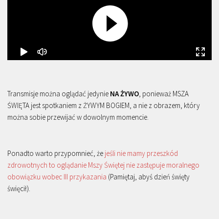
Transmisje można oglądać jedynie
NA ŻYWO
, ponieważ MSZA
ŚWIĘTA jest spotkaniem z ŻYWYM BOGIEM, a nie z obrazem, który
można sobie przewijać w dowolnym momencie.
Ponadto warto przypomnieć, że
jeśli nie mamy przeszkód
zdrowotnych to oglądanie Mszy Świętej nie zastępuje moralnego
obowiązku wobec III przykazania
(Pamiętaj, abyś dzień święty
święcił).