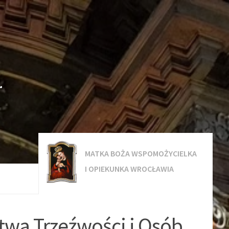
.
MATKA BOŻA WSPOMOŻYCIELKA
I OPIEKUNKA WROCŁAWIA
twa Trzeźwości i Osób