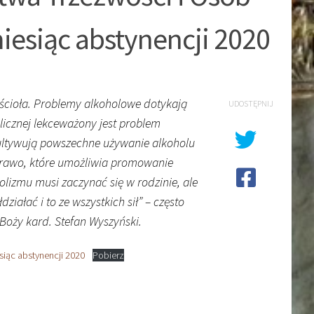
iesiąc abstynencji 2020
ościoła. Problemy alkoholowe dotykają
UDOSTĘPNIJ
licznej lekceważony jest problem
kultywują powszechne używanie alkoholu
prawo, które umożliwia promowanie
holizmu musi zaczynać się w rodzinie, ale
iałać i to ze wszystkich sił” – często
Boży kard. Stefan Wyszyński.
siąc abstynencji 2020
Pobierz