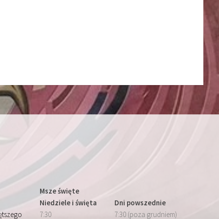
Msze święte
Niedziele i święta
Dni powszednie
iętszego
7:30
7:30 (poza grudniem)