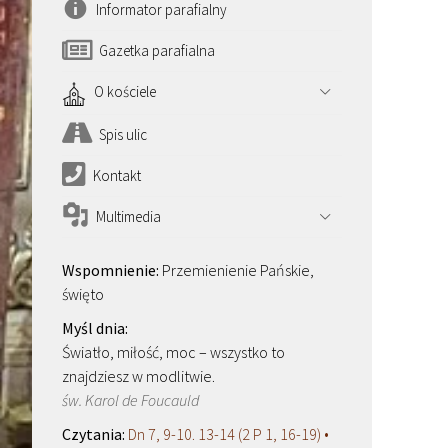
Informator parafialny
Gazetka parafialna
O kościele
Spis ulic
Kontakt
Multimedia
Przemienienie Pańskie,
święto
Światło, miłość, moc – wszystko to
znajdziesz w modlitwie.
św. Karol de Foucauld
Dn 7, 9-10. 13-14 (2 P 1, 16-19) •