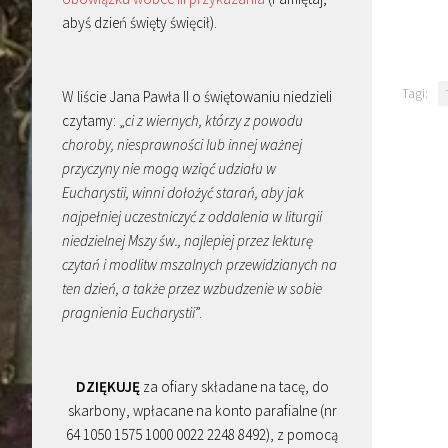
abyś dzień święty święcił).
Tagi:
W liście Jana Pawła II o świętowaniu niedzieli
czytamy: „
ci z wiernych, którzy z powodu
choroby, niesprawności lub innej ważnej
przyczyny nie mogą wziąć udziału w
Eucharystii, winni dołożyć starań, aby jak
najpełniej uczestniczyć z oddalenia w liturgii
niedzielnej Mszy św., najlepiej przez lekturę
czytań i modlitw mszalnych przewidzianych na
ten dzień, a także przez wzbudzenie w sobie
pragnienia Eucharystii
”.
DZIĘKUJĘ
za ofiary składane na tacę, do
skarbony, wpłacane na konto parafialne (nr
64 1050 1575 1000 0022 2248 8492), z pomocą