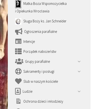
Matka Boża Wspomożycielka
i Opiekunka Wrocławia
Sługa Boży ks. Jan Schneider
Ogłoszenia parafialne
Intencje
Porządek nabożeństw
Grupy parafialne
Sakramenty i posługi
Ślub w naszym kościele
Ludzie
Ochrona dzieci i młodzieży