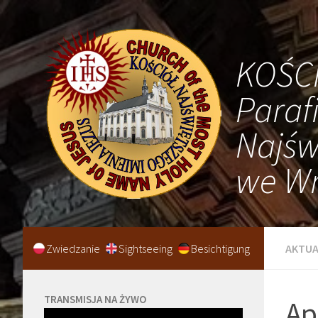
KOŚC
Paraf
Najśw
we Wr
Zwiedzanie
Sightseeing
Besichtigung
AKTUA
TRANSMISJA NA ŻYWO
Ap