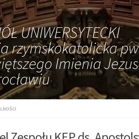
IÓŁ UNIWERSYTECKI
ia rzymskokatolicka pw
iętszego Imienia Jezus
ocławiu
LNOŚCI
el Zespołu KEP ds. Apostols