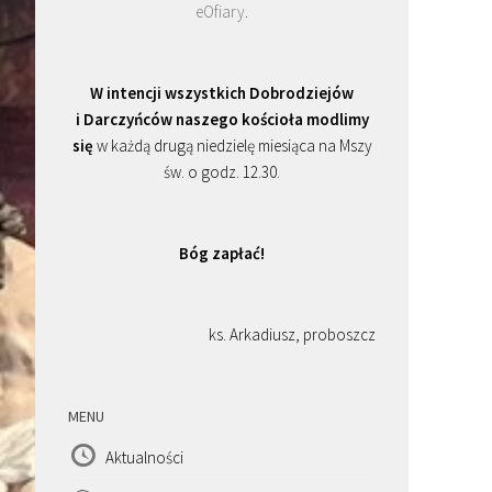
eOfiary
.
W intencji wszystkich Dobrodziejów
i Darczyńców naszego kościoła modlimy
się
w każdą drugą niedzielę miesiąca na Mszy
św. o godz. 12.30.
Bóg zapłać!
ks. Arkadiusz, proboszcz
MENU
Aktualności