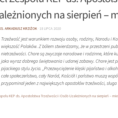
ależnionych na sierpień – m
KS. ARKADIUSZ KRZIŻOK
·
18 LIPCA 2020
Trzeźwość jest warunkiem rozwoju osoby, rodziny, Narodu i K
większość Polaków. Z bólem stwierdzamy, że w przestrzeni pub
nietrzeźwości. Chore są zwyczaje narodowe i rodzinne, które 
jako wyraz dobrego świętowania i udanej zabawy. Chore jest 
pijackiego stylu życia. „Przezwyciężenie klęski pijaństwa i alko
całe społeczeństwo, cały Naród, Kościół i państwo muszą współdz
przypominał jeden z największych apostołów trzeźwości, sługa 
społu KEP ds. Apostolstwa Trzeźwości i Osób Uzależnionych na sierpień – mie