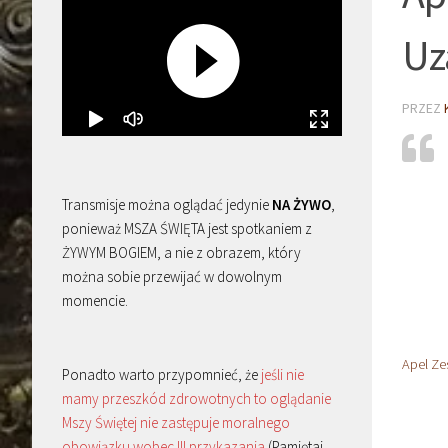
Uz
PRZEZ
Transmisje można oglądać jedynie
NA ŻYWO
,
ponieważ MSZA ŚWIĘTA jest spotkaniem z
ŻYWYM BOGIEM, a nie z obrazem, który
można sobie przewijać w dowolnym
momencie.
Apel Ze
Ponadto warto przypomnieć, że
jeśli nie
mamy przeszkód zdrowotnych to oglądanie
Mszy Świętej nie zastępuje moralnego
obowiązku wobec III przykazania
(Pamiętaj,