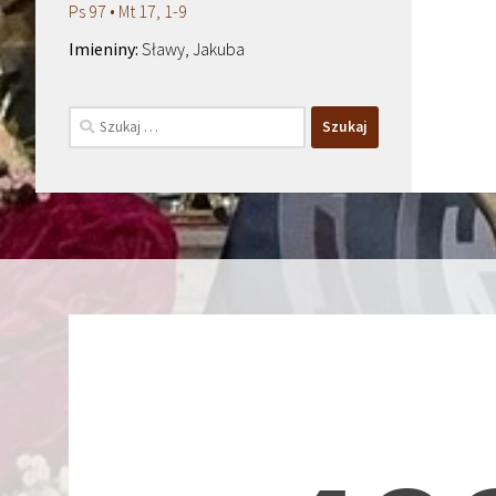
Ps 97 • Mt 17, 1-9
Sławy, Jakuba
Szukaj: