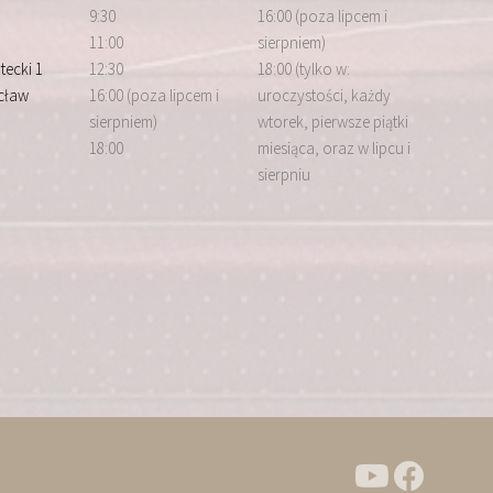
9:30
16:00 (poza lipcem i
11:00
sierpniem)
tecki 1
12:30
18:00 (tylko w:
cław
16:00 (poza lipcem i
uroczystości, każdy
sierpniem)
wtorek, pierwsze piątki
18:00
miesiąca, oraz w lipcu i
sierpniu