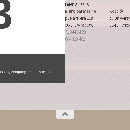
Imienia Jezus
Biuro parafialne
Kościół
pl. Nankiera 16a
pl. Uniwersy
50-140 Wrocław
50-137 Wro
71 344 94 23
604 323 462