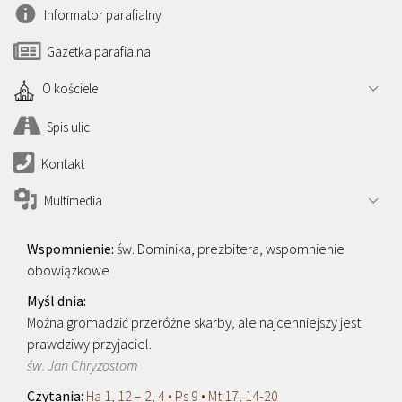
Informator parafialny
Gazetka parafialna
O kościele
Spis ulic
Kontakt
Multimedia
św. Dominika, prezbitera, wspomnienie
obowiązkowe
Można gromadzić przeróżne skarby, ale najcenniejszy jest
prawdziwy przyjaciel.
św. Jan Chryzostom
Ha 1, 12 – 2, 4 • Ps 9 • Mt 17, 14-20