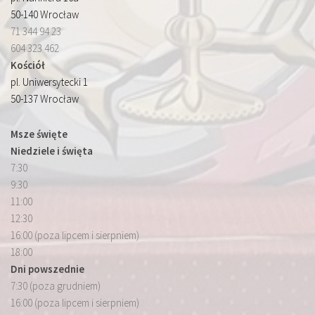
50-140 Wrocław
71 344 94 23
604 323 462
Kościół
pl. Uniwersytecki 1
50-137 Wrocław
Msze święte
Niedziele i święta
7:30
9:30
11:00
12:30
16:00 (poza lipcem i sierpniem)
18:00
Dni powszednie
7:30 (poza grudniem)
16:00 (poza lipcem i sierpniem)