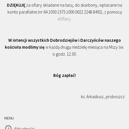
DZIĘKUJĘ
za ofiary składane na tacę, do skarbony, wpłacane na
konto parafialne (nr 64 1050 1575 1000 0022 2248 8492), z pomocą
eOfiary
.
W intencji wszystkich Dobrodziejów i Darczyńców naszego
kościoła modlimy się
w każdą drugą niedzielę miesiąca na Mszy św.
o godz. 12.30.
Bóg zapłać!
ks. Arkadiusz, proboszcz
MENU
Aktualności