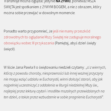
Transmisje można oglądać jedynie
NA ŻYWO
, ponieważ MSZA
ŚWIĘTA jest spotkaniem z ŻYWYM BOGIEM, a nie z obrazem, który
można sobie przewijać w dowolnym momencie.
Ponadto warto przypomnieć, że
jeśli nie mamy przeszkód
zdrowotnych to oglądanie Mszy Świętej nie zastępuje moralnego
obowiązku wobec III przykazania
(Pamiętaj, abyś dzień święty
święcił).
W liście Jana Pawła II o świętowaniu niedzieli czytamy: „
ci z wiernych,
którzy z powodu choroby, niesprawności lub innej ważnej przyczyny
nie mogą wziąć udziału w Eucharystii, winni dołożyć starań, aby jak
najpełniej uczestniczyć z oddalenia w liturgii niedzielnej Mszy św.,
najlepiej przez lekturę czytań i modlitw mszalnych przewidzianych na
ten dzień, a także przez wzbudzenie w sobie pragnienia Eucharystii
”.