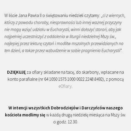
W liście Jana Pawła II o świętowaniu niedzieli czytamy: „
ci z wiernych,
którzy z powodu choroby, niesprawności lub innej ważnej przyczyny
nie mogą wziąć udziału w Eucharystii, winni dołożyć starań, aby jak
najpełniej uczestniczyć z oddalenia w liturgii niedzielnej Mszy św.,
najlepiej przez lekturę czytań i modlitw mszalnych przewidzianych na
ten dzień, a także przez wzbudzenie w sobie pragnienia Eucharystii
”.
DZIĘKUJĘ
za ofiary składane na tacę, do skarbony, wpłacane na
konto parafialne (nr 64 1050 1575 1000 0022 2248 8492), z pomocą
eOfiary
.
W intencji wszystkich Dobrodziejów i Darczyńców naszego
kościoła modlimy się
w każdą drugą niedzielę miesiąca na Mszy św.
o godz. 12.30.