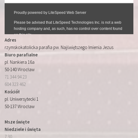
Adres
rzymskokatolicka parafia pw. Najświętszego Imienia Jezus
Biuro parafialne
pl. Nankiera 16a
50-140 Wrocław
71 344 94 23
604 323 462
Kościół
pl. Uniwersytecki 1
50-137 Wrocław
Msze święte
Niedziele i święta
7:30