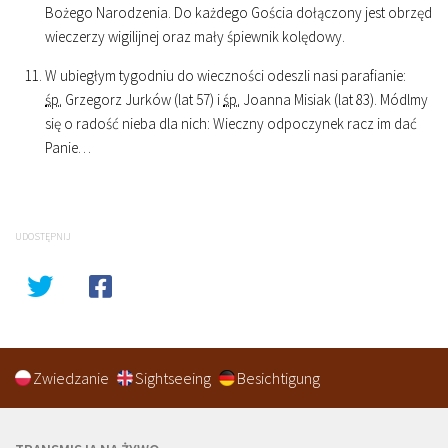
Bożego Narodzenia. Do każdego Gościa dołączony jest obrzęd
wieczerzy wigilijnej oraz mały śpiewnik kolędowy.
W ubiegłym tygodniu do wieczności odeszli nasi parafianie:
śp.
Grzegorz Jurków (lat 57) i
śp.
Joanna Misiak (lat 83). Módlmy
się o radość nieba dla nich: Wieczny odpoczynek racz im dać
Panie…
UDOSTĘPNIJ
Zwiedzanie
Sightseeing
Besichtigung