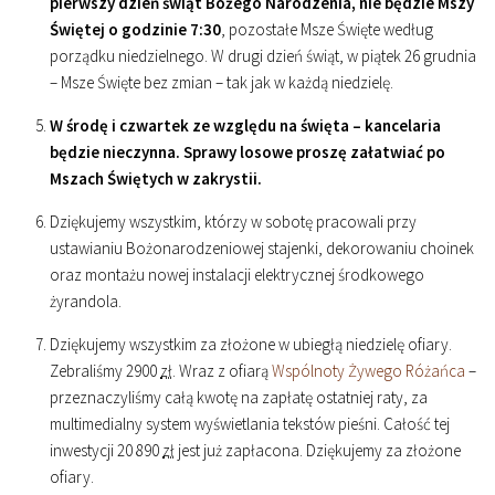
pierwszy dzień świąt Bożego Narodzenia, nie będzie Mszy
Świętej o godzinie
7
:
30
, pozostałe Msze Święte według
porządku niedzielnego. W drugi dzień świąt, w piątek 26 grudnia
– Msze Święte bez zmian – tak jak w każdą niedzielę.
W środę i czwartek ze względu na święta – kancelaria
będzie nieczynna. Sprawy losowe proszę załatwiać po
Mszach Świętych w zakrystii.
Dziękujemy wszystkim, którzy w sobotę pracowali przy
ustawianiu Bożonarodzeniowej stajenki, dekorowaniu choinek
oraz montażu nowej instalacji elektrycznej środkowego
żyrandola.
Dziękujemy wszystkim za złożone w ubiegłą niedzielę ofiary.
Zebraliśmy 2900
zł
. Wraz z ofiarą
Wspólnoty Żywego Różańca
–
przeznaczyliśmy całą kwotę na zapłatę ostatniej raty, za
multimedialny system wyświetlania tekstów pieśni. Całość tej
inwestycji 20 890
zł
jest już zapłacona. Dziękujemy za złożone
ofiary.