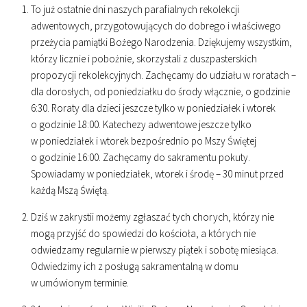
To już ostatnie dni naszych parafialnych rekolekcji
adwentowych, przygotowujących do dobrego i właściwego
przeżycia pamiątki Bożego Narodzenia. Dziękujemy wszystkim,
którzy licznie i pobożnie, skorzystali z duszpasterskich
propozycji rekolekcyjnych. Zachęcamy do udziału w roratach –
dla dorosłych, od poniedziałku do środy włącznie, o godzinie
6
:
30
. Roraty dla dzieci jeszcze tylko w poniedziałek i wtorek
o godzinie
18
:
00
. Katechezy adwentowe jeszcze tylko
w poniedziałek i wtorek bezpośrednio po Mszy Świętej
o godzinie
16
:
00
. Zachęcamy do sakramentu pokuty.
Spowiadamy w poniedziałek, wtorek i środę – 30 minut przed
każdą Mszą Świętą.
Dziś w zakrystii możemy zgłaszać tych chorych, którzy nie
mogą przyjść do spowiedzi do kościoła, a których nie
odwiedzamy regularnie w pierwszy piątek i sobotę miesiąca.
Odwiedzimy ich z posługą sakramentalną w domu
w umówionym terminie.