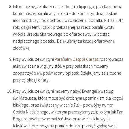
Informujemy, że ofiary na cele kultu religijnego, przekazane na
konto naszej parafii w tym roku – do końca grudnia, będzie
można odliczyć od dochodu w rozliczeniu podatku PIT za 2014
rok, dzięki temu, część przekazanej na rzecz parafii kwoty
wróci z Urzędu Skarbowego do ofiarodawcy, w postaci
nadpłaconego podatku. Dziękujemy za każdą ofiarowaną
złotówkę.
Przy wyjściu ze świątyni
Parafialny Zespół Caritas
rozprowadza
m.in.
świece na wigilijny stół. A przy balaskach możemy
zaopatrzyć się w poświęcony opłatek. Dziękujemy za złożone
przy tej okazji ofiary.
Przy wyjściu ze świątyni możemy nabyć Ewangelię według
św.
Mateusza, która może być drobnym upominkiem dla kogoś
bliskiego, oraz świąteczny w cenie 7
zł
– podwójny numer
Gościa Niedzielnego, w którym przeczytamy
m.in.
o tym jak Pan
Bóg uratował pewne małżeństwo oraz wiele ciekawych
tekstów, które mogą na pomóc dobrze przeżyć głębię świąt