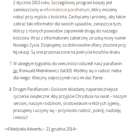
2 stycznia 2015 roku. Szczegółowy program kolędy jest
zamieszczony w
informatorze parafialnym
, który możemy
nabyć przy wyjściu z kościoła. Zachęcamy i prosimy, aby także
zabrać taki informator dla swoich sąsiadów, zwłaszcza tych,
którzy z różnych powodów zapomnieli drogę do naszego
kościoła. Wraz z informatorem zabierzmy ze sobą nowy numer
Nowego Życia. Dziękujemy za dobrowolne ofiary złożone przy
tej okazji. Są one przeznaczone na pokrycie kosztów druku.
W ubiegłym tygodniu do wieczności odszedł nasz parafianin:
śp.
Romuald Mielnikiewicz (lat 83). Módlmy się o radość nieba
dla niego: Wieczny odpoczynek racz im dać Panie…
Drogim Parafianom i Gościom składamy najserdeczniejsze
życzenia świąteczne: Aby przyjście Chrystusa na świat – naszym
sercom, naszym rodzinom, środowiskom w których żyjemy,
pracujemy i uczymy się – przyniosło radość, pokój, nadzieję
i miłość!
>4 Niedziela Adwentu – 21 grudnia 2014
>