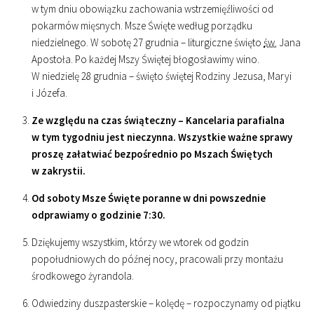
w tym dniu obowiązku zachowania wstrzemięźliwości od
pokarmów mięsnych. Msze Święte według porządku
niedzielnego. W sobotę 27 grudnia – liturgiczne święto
św.
Jana
Apostoła. Po każdej Mszy Świętej błogosławimy wino.
W niedzielę 28 grudnia – święto świętej Rodziny Jezusa, Maryi
i Józefa.
Ze względu na czas świąteczny – Kancelaria parafialna
w tym tygodniu jest nieczynna. Wszystkie ważne sprawy
proszę załatwiać bezpośrednio po Mszach Świętych
w zakrystii.
Od soboty Msze Święte poranne w dni powszednie
odprawiamy o godzinie
7
:
30
.
Dziękujemy wszystkim, którzy we wtorek od godzin
popołudniowych do późnej nocy, pracowali przy montażu
środkowego żyrandola.
Odwiedziny duszpasterskie – kolędę – rozpoczynamy od piątku