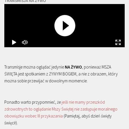
TRANSMISJA NA ŻYWO
Transmisje można oglądać jedynie
NA ŻYWO
, ponieważ MSZA
ŚWIĘTA jest spotkaniem z ŻYWYM BOGIEM, a nie z obrazem, który
można sobie przewijać w dowolnym momencie.
Ponadto warto przypomnieć, że
jeśli nie mamy przeszkód
zdrowotnych to oglądanie Mszy Świętej nie zastępuje moralnego
obowiązku wobec III przykazania
(Pamiętaj, abyś dzień święty
święcił).