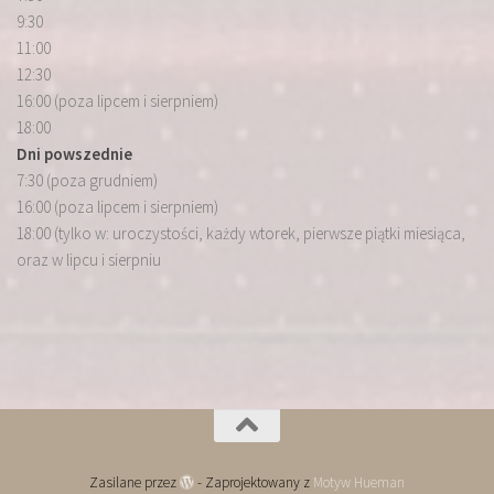
9:30
11:00
12:30
16:00 (poza lipcem i sierpniem)
18:00
Dni powszednie
7:30 (poza grudniem)
16:00 (poza lipcem i sierpniem)
18:00 (tylko w: uroczystości, każdy wtorek, pierwsze piątki miesiąca,
oraz w lipcu i sierpniu
Zasilane przez
- Zaprojektowany z
Motyw Hueman