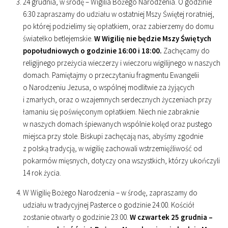
24 grudnia, w środę – Wigilia Bożego Narodzenia. O godzinie
6
:
30
zapraszamy do udziału w ostatniej Mszy Świętej roratniej,
po której podzielimy się opłatkiem, oraz zabierzemy do domu
światełko betlejemskie.
W Wigilię nie będzie Mszy Świętych
popołudniowych o godzinie
16
:
00
i
18
:
00
.
Zachęcamy do
religijnego przeżycia wieczerzy i wieczoru wigilijnego w naszych
domach. Pamiętajmy o przeczytaniu fragmentu Ewangelii
o Narodzeniu Jezusa, o wspólnej modlitwie za żyjących
i zmarłych, oraz o wzajemnych serdecznych życzeniach przy
łamaniu się poświęconym opłatkiem. Niech nie zabraknie
w naszych domach śpiewanych wspólnie kolęd oraz pustego
miejsca przy stole. Biskupi zachęcają nas, abyśmy zgodnie
z polską tradycją, w wigilię zachowali wstrzemięźliwość od
pokarmów mięsnych, dotyczy ona wszystkich, którzy ukończyli
14 rok życia.
W Wigilię Bożego Narodzenia – w środę, zapraszamy do
udziału w tradycyjnej Pasterce o godzinie
24
:
00
. Kościół
zostanie otwarty o godzinie
23
:
00
.
W czwartek 25 grudnia –