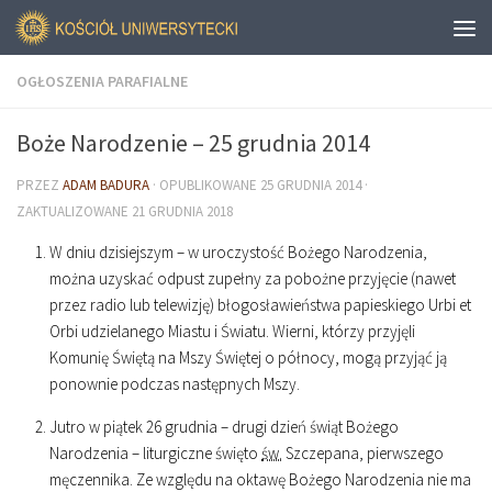
OGŁOSZENIA PARAFIALNE
Boże Narodzenie – 25 grudnia 2014
PRZEZ
ADAM BADURA
· OPUBLIKOWANE
25 GRUDNIA 2014
·
ZAKTUALIZOWANE
21 GRUDNIA 2018
W dniu dzisiejszym – w uroczystość Bożego Narodzenia,
można uzyskać odpust zupełny za pobożne przyjęcie (nawet
przez radio lub telewizję) błogosławieństwa papieskiego Urbi et
Orbi udzielanego Miastu i Światu. Wierni, którzy przyjęli
Komunię Świętą na Mszy Świętej o północy, mogą przyjąć ją
ponownie podczas następnych Mszy.
Jutro w piątek 26 grudnia – drugi dzień świąt Bożego
Narodzenia – liturgiczne święto
św.
Szczepana, pierwszego
męczennika. Ze względu na oktawę Bożego Narodzenia nie ma