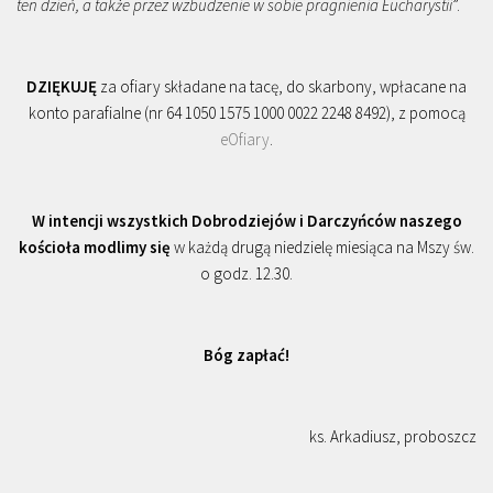
ten dzień, a także przez wzbudzenie w sobie pragnienia Eucharystii
”.
DZIĘKUJĘ
za ofiary składane na tacę, do skarbony, wpłacane na
konto parafialne (nr 64 1050 1575 1000 0022 2248 8492), z pomocą
eOfiary
.
W intencji wszystkich Dobrodziejów i Darczyńców naszego
kościoła modlimy się
w każdą drugą niedzielę miesiąca na Mszy św.
o godz. 12.30.
Bóg zapłać!
ks. Arkadiusz, proboszcz