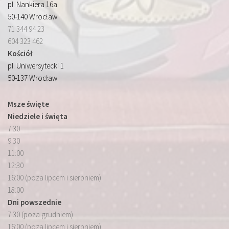
pl. Nankiera 16a
50-140 Wrocław
71 344 94 23
604 323 462
Kościół
pl. Uniwersytecki 1
50-137 Wrocław
Msze święte
Niedziele i święta
7:30
9:30
11:00
12:30
16:00 (poza lipcem i sierpniem)
18:00
Dni powszednie
7:30 (poza grudniem)
16:00 (poza lipcem i sierpniem)