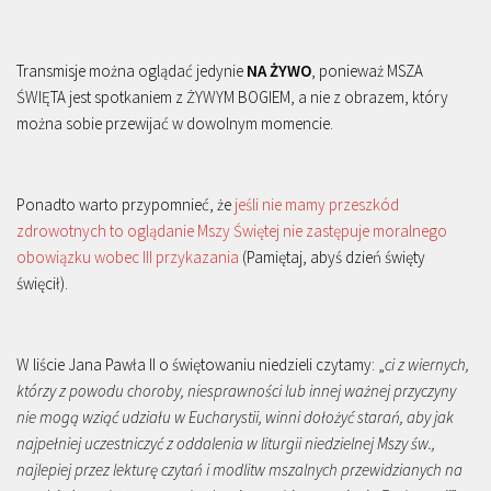
Transmisje można oglądać jedynie
NA ŻYWO
, ponieważ MSZA
ŚWIĘTA jest spotkaniem z ŻYWYM BOGIEM, a nie z obrazem, który
można sobie przewijać w dowolnym momencie.
Ponadto warto przypomnieć, że
jeśli nie mamy przeszkód
zdrowotnych to oglądanie Mszy Świętej nie zastępuje moralnego
obowiązku wobec III przykazania
(Pamiętaj, abyś dzień święty
święcił).
W liście Jana Pawła II o świętowaniu niedzieli czytamy: „
ci z wiernych,
którzy z powodu choroby, niesprawności lub innej ważnej przyczyny
nie mogą wziąć udziału w Eucharystii, winni dołożyć starań, aby jak
najpełniej uczestniczyć z oddalenia w liturgii niedzielnej Mszy św.,
najlepiej przez lekturę czytań i modlitw mszalnych przewidzianych na