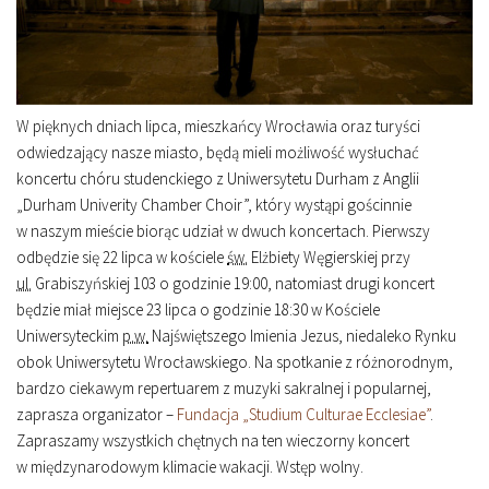
W pięknych dniach lipca, mieszkańcy Wrocławia oraz turyści
odwiedzający nasze miasto, będą mieli możliwość wysłuchać
koncertu chóru studenckiego z Uniwersytetu Durham z Anglii
„Durham Univerity Chamber Choir”, który wystąpi gościnnie
w naszym mieście biorąc udział w dwuch koncertach. Pierwszy
odbędzie się 22 lipca w kościele
św.
Elżbiety Węgierskiej przy
ul.
Grabiszyńskiej 103 o godzinie
19
:
00
, natomiast drugi koncert
będzie miał miejsce 23 lipca o godzinie
18
:
30
w Kościele
Uniwersyteckim
p.w.
Najświętszego Imienia Jezus, niedaleko Rynku
obok Uniwersytetu Wrocławskiego. Na spotkanie z różnorodnym,
bardzo ciekawym repertuarem z muzyki sakralnej i popularnej,
zaprasza organizator –
Fundacja „Studium Culturae Ecclesiae”
.
Zapraszamy wszystkich chętnych na ten wieczorny koncert
w międzynarodowym klimacie wakacji. Wstęp wolny.