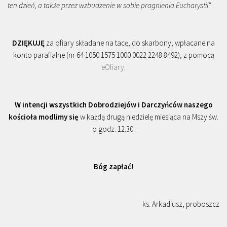
ten dzień, a także przez wzbudzenie w sobie pragnienia Eucharystii
”.
DZIĘKUJĘ
za ofiary składane na tacę, do skarbony, wpłacane na
konto parafialne (nr 64 1050 1575 1000 0022 2248 8492), z pomocą
eOfiary
.
W intencji wszystkich Dobrodziejów i Darczyńców naszego
kościoła modlimy się
w każdą drugą niedzielę miesiąca na Mszy św.
o godz. 12.30.
Bóg zapłać!
ks. Arkadiusz, proboszcz