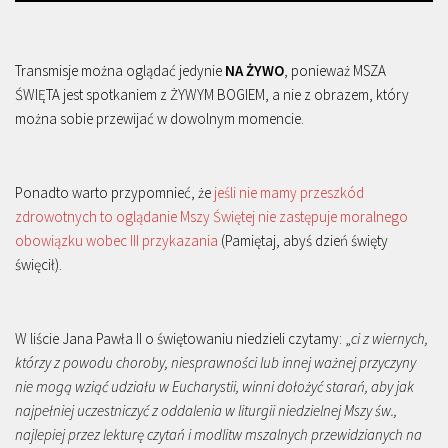
Transmisje można oglądać jedynie
NA ŻYWO
, ponieważ MSZA
ŚWIĘTA jest spotkaniem z ŻYWYM BOGIEM, a nie z obrazem, który
można sobie przewijać w dowolnym momencie.
Ponadto warto przypomnieć, że
jeśli nie mamy przeszkód
zdrowotnych to oglądanie Mszy Świętej nie zastępuje moralnego
obowiązku wobec III przykazania
(Pamiętaj, abyś dzień święty
święcił).
W liście Jana Pawła II o świętowaniu niedzieli czytamy: „
ci z wiernych,
którzy z powodu choroby, niesprawności lub innej ważnej przyczyny
nie mogą wziąć udziału w Eucharystii, winni dołożyć starań, aby jak
najpełniej uczestniczyć z oddalenia w liturgii niedzielnej Mszy św.,
najlepiej przez lekturę czytań i modlitw mszalnych przewidzianych na