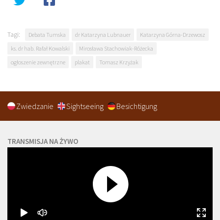
Tagi:
Debata Tumska
dr Katarzyna Lubnauer
Katarzyna Górna-Drzewosz
ks. dr hab. Rafał Kowalski
Mirosława Stachowiak-Różecka
ogłoszenie zewnętrzne
plakat
Tomasz Krzyżak
Zwiedzanie
Sightseeing
Besichtigung
TRANSMISJA NA ŻYWO