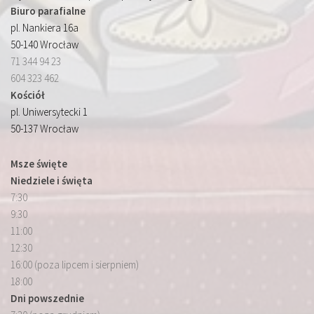
Biuro parafialne
pl. Nankiera 16a
50-140 Wrocław
71 344 94 23
604 323 462
Kościół
pl. Uniwersytecki 1
50-137 Wrocław
Msze święte
Niedziele i święta
7:30
9:30
11:00
12:30
16:00 (poza lipcem i sierpniem)
18:00
Dni powszednie