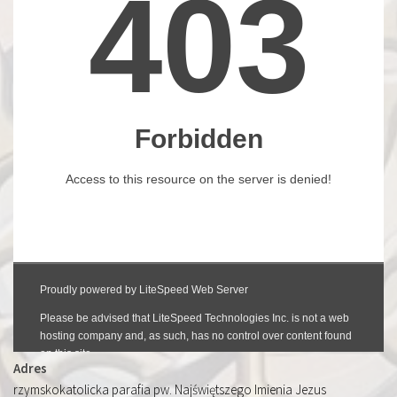
Adres
rzymskokatolicka parafia pw. Najświętszego Imienia Jezus