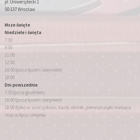
pl. Uniwersytecki 1
50-137 Wrocław
Msze święte
Niedziele i święta
7:30
9:30
11:00
12:30
16:00 (poza lipcem i sierpniem)
18:00
Dni powszednie
7:30 (poza grudniem)
16:00 (poza lipcem i sierpniem)
18:00 (tylko w: uroczystości, każdy wtorek, pierwsze piątki miesiąca,
oraz w lipcu i sierpniu