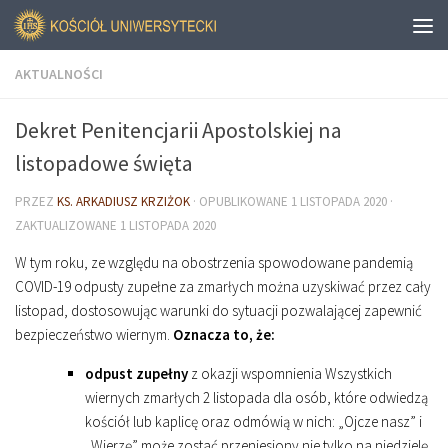
AKTUALNOŚCI
Dekret Penitencjarii Apostolskiej na
listopadowe święta
PRZEZ
KS. ARKADIUSZ KRZIŻOK
· OPUBLIKOWANE
1 LISTOPADA 2020
·
ZAKTUALIZOWANE
1 LISTOPADA 2020
W tym roku, ze względu na obostrzenia spowodowane pandemią
COVID-19 odpusty zupełne za zmarłych można uzyskiwać przez cały
listopad, dostosowując warunki do sytuacji pozwalającej zapewnić
bezpieczeństwo wiernym.
Oznacza to, że:
odpust zupełny
z okazji wspomnienia Wszystkich
wiernych zmarłych 2 listopada dla osób, które odwiedzą
kościół lub kaplicę oraz odmówią w nich: „Ojcze nasz” i
„Wierzę” może zostać przeniesiony nie tylko na niedzielę