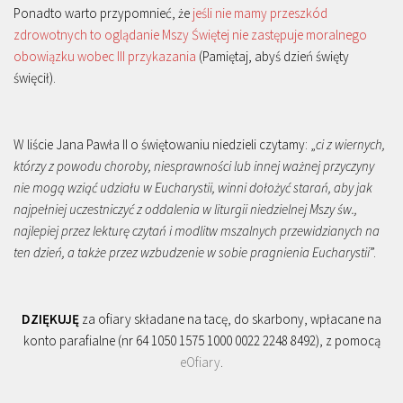
Ponadto warto przypomnieć, że
jeśli nie mamy przeszkód
zdrowotnych to oglądanie Mszy Świętej nie zastępuje moralnego
obowiązku wobec III przykazania
(Pamiętaj, abyś dzień święty
święcił).
W liście Jana Pawła II o świętowaniu niedzieli czytamy: „
ci z wiernych,
którzy z powodu choroby, niesprawności lub innej ważnej przyczyny
nie mogą wziąć udziału w Eucharystii, winni dołożyć starań, aby jak
najpełniej uczestniczyć z oddalenia w liturgii niedzielnej Mszy św.,
najlepiej przez lekturę czytań i modlitw mszalnych przewidzianych na
ten dzień, a także przez wzbudzenie w sobie pragnienia Eucharystii
”.
DZIĘKUJĘ
za ofiary składane na tacę, do skarbony, wpłacane na
konto parafialne (nr 64 1050 1575 1000 0022 2248 8492), z pomocą
eOfiary
.