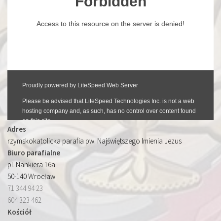
Adres
rzymskokatolicka parafia pw. Najświętszego Imienia Jezus
Biuro parafialne
pl. Nankiera 16a
50-140 Wrocław
71 344 94 23
604 323 462
Kościół