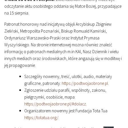
odczytanie aktu osobistego oddania się Matce Bożej, przypadające
na 15 sierpnia.
Patronat honorowy nad inicjatywą objęli Arcybiskup Zbigniew
Zieliński, Metropolita Poznański, Biskup Romuald Kamiński,
Ordynariusz Warszawsko-Praski oraz Instytut Prymasa
Wyszyńskiego. Na stronie internetowej można również znaleźć
informację o patronach medialnych m.in KAI, Nasz Dziennik i wielu
innych mediach oraz środowiskach, które angażują się w modlitwę i
jej propagowanie.
Szczegóły nowenny, treść, ulotki, audio, materiały
graficzne, patronaty:
https://podtwojaobrone.pl
.
Zgłoszenie udziału parafii, wspólnoty, zakonu,
pielgrzymki, osobiście, mapa:
https://podtwojaobrone.pl/#dolacz
.
Organizatorem nowenny jest Fundacja Tota Tua
https://totatua.org/
.