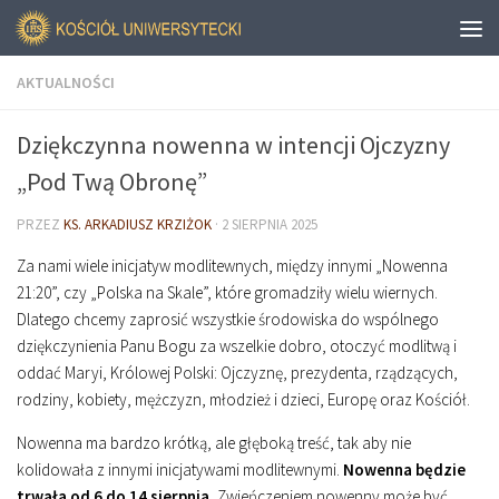
AKTUALNOŚCI
Dziękczynna nowenna w intencji Ojczyzny
„Pod Twą Obronę”
PRZEZ
KS. ARKADIUSZ KRZIŻOK
·
2 SIERPNIA 2025
Za nami wiele inicjatyw modlitewnych, między innymi „Nowenna
21:20”, czy „Polska na Skale”, które gromadziły wielu wiernych.
Dlatego chcemy zaprosić wszystkie środowiska do wspólnego
dziękczynienia Panu Bogu za wszelkie dobro, otoczyć modlitwą i
oddać Maryi, Królowej Polski: Ojczyznę, prezydenta, rządzących,
rodziny, kobiety, mężczyzn, młodzież i dzieci, Europę oraz Kościół.
Nowenna ma bardzo krótką, ale głęboką treść, tak aby nie
kolidowała z innymi inicjatywami modlitewnymi.
Nowenna będzie
trwała od 6 do 14 sierpnia.
Zwieńczeniem nowenny może być