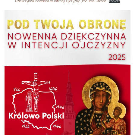
Dziekczynna-nowenna-w-intencji-Ojczyzny-„Pod-Twa-Obrone
Pobierz