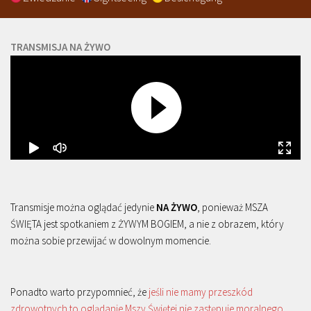
TRANSMISJA NA ŻYWO
Transmisje można oglądać jedynie
NA ŻYWO
, ponieważ MSZA
ŚWIĘTA jest spotkaniem z ŻYWYM BOGIEM, a nie z obrazem, który
można sobie przewijać w dowolnym momencie.
Ponadto warto przypomnieć, że
jeśli nie mamy przeszkód
zdrowotnych to oglądanie Mszy Świętej nie zastępuje moralnego