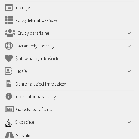
Intencje
Porządek nabożeństw
Grupy parafialne
Sakramenty i posługi
Ślub w naszym kościele
Ludzie
Ochrona dzieci i młodzieży
Informator parafialny
Gazetka parafialna
O kościele
Spis ulic