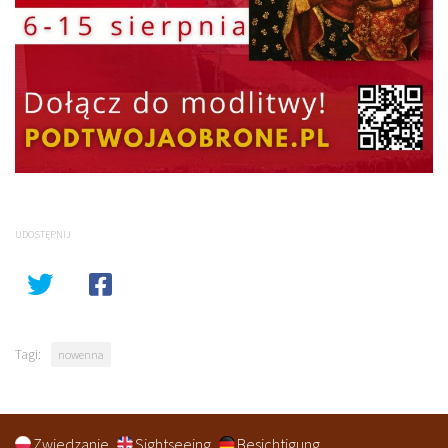
UDOSTĘPNIJ
Tagi:
nowenna
Zwiedzanie
Sightseeing
Besichtigung