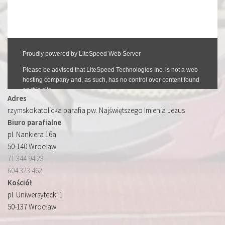
Adres
rzymskokatolicka parafia pw. Najświętszego Imienia Jezus
Biuro parafialne
pl. Nankiera 16a
50-140 Wrocław
71 344 94 23
604 323 462
Kościół
pl. Uniwersytecki 1
50-137 Wrocław