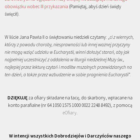
obowiązku wobec III przykazania
(Pamiętaj, abyś dzień święty
święcił).
W liście Jana Pawła II o świętowaniu niedzieli czytamy: „
ci z wiernych,
którzy z powodu choroby, niesprawności lub innej ważnej przyczyny
nie mogą wziąć udziału w Eucharystii, winni dołożyć starań, aby jak
najpełniej uczestniczyć z oddalenia w liturgii niedzielnej Mszy św.,
najlepiej przez lekturę czytań i modlitw mszalnych przewidzianych na
ten dzień, a także przez wzbudzenie w sobie pragnienia Eucharystii
”.
DZIĘKUJĘ
za ofiary składane na tacę, do skarbony, wpłacane na
konto parafialne (nr 64 1050 1575 1000 0022 2248 8492), z pomocą
eOfiary
.
W intencji wszystkich Dobrodziejów i Darczyńców naszego