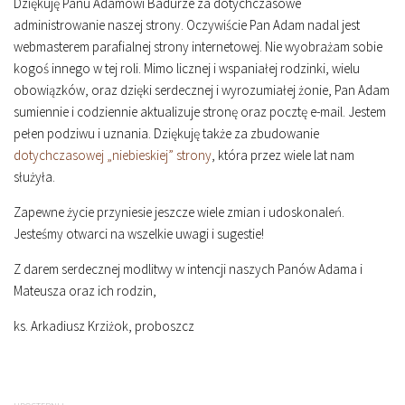
Dziękuję Panu Adamowi Badurze za dotychczasowe
administrowanie naszej strony. Oczywiście Pan Adam nadal jest
webmasterem parafialnej strony internetowej. Nie wyobrażam sobie
kogoś innego w tej roli. Mimo licznej i wspaniałej rodzinki, wielu
obowiązków, oraz dzięki serdecznej i wyrozumiałej żonie, Pan Adam
sumiennie i codziennie aktualizuje stronę oraz pocztę e-mail. Jestem
pełen podziwu i uznania. Dziękuję także za zbudowanie
dotychczasowej „niebieskiej” strony
, która przez wiele lat nam
służyła.
Zapewne życie przyniesie jeszcze wiele zmian i udoskonaleń.
Jesteśmy otwarci na wszelkie uwagi i sugestie!
Z darem serdecznej modlitwy w intencji naszych Panów Adama i
Mateusza oraz ich rodzin,
ks. Arkadiusz Krziżok, proboszcz