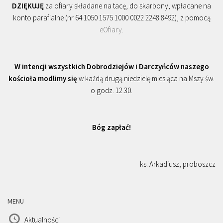
DZIĘKUJĘ
za ofiary składane na tacę, do skarbony, wpłacane na
konto parafialne (nr 64 1050 1575 1000 0022 2248 8492), z pomocą
eOfiary
.
W intencji wszystkich Dobrodziejów i Darczyńców naszego
kościoła modlimy się
w każdą drugą niedzielę miesiąca na Mszy św.
o godz. 12.30.
Bóg zapłać!
ks. Arkadiusz, proboszcz
MENU
Aktualności