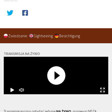
UDOSTĘPNIJ
Zwiedzanie
Sightseeing
Besichtigung
TRANSMISJA NA ŻYWO
Transmisje można oglądać jedynie
NA ŻYWO
, ponieważ MSZA