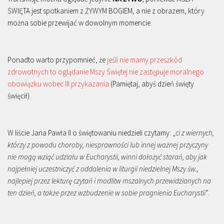
ŚWIĘTA jest spotkaniem z ŻYWYM BOGIEM, a nie z obrazem, który
można sobie przewijać w dowolnym momencie.
Ponadto warto przypomnieć, że
jeśli nie mamy przeszkód
zdrowotnych to oglądanie Mszy Świętej nie zastępuje moralnego
obowiązku wobec III przykazania
(Pamiętaj, abyś dzień święty
święcił).
W liście Jana Pawła II o świętowaniu niedzieli czytamy: „
ci z wiernych,
którzy z powodu choroby, niesprawności lub innej ważnej przyczyny
nie mogą wziąć udziału w Eucharystii, winni dołożyć starań, aby jak
najpełniej uczestniczyć z oddalenia w liturgii niedzielnej Mszy św.,
najlepiej przez lekturę czytań i modlitw mszalnych przewidzianych na
ten dzień, a także przez wzbudzenie w sobie pragnienia Eucharystii
”.