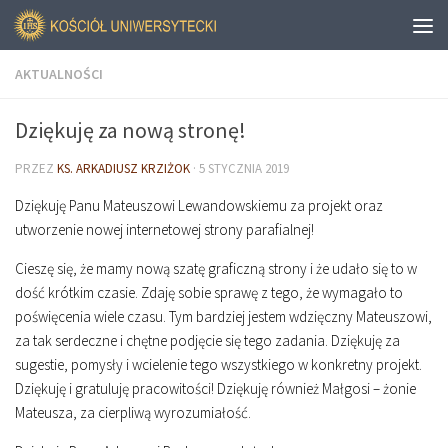
AKTUALNOŚCI
Dziękuję za nową stronę!
PRZEZ
KS. ARKADIUSZ KRZIŻOK
·
5 STYCZNIA 2019
Dziękuję Panu Mateuszowi Lewandowskiemu za projekt oraz
utworzenie nowej internetowej strony parafialnej!
Cieszę się, że mamy nową szatę graficzną strony i że udało się to w
dość krótkim czasie. Zdaję sobie sprawę z tego, że wymagało to
poświęcenia wiele czasu. Tym bardziej jestem wdzięczny Mateuszowi,
za tak serdeczne i chętne podjęcie się tego zadania. Dziękuję za
sugestie, pomysły i wcielenie tego wszystkiego w konkretny projekt.
Dziękuję i gratuluję pracowitości! Dziękuję również Małgosi – żonie
Mateusza, za cierpliwą wyrozumiałość.