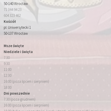
50-140 Wrocław
71 344 94 23
604 323 462
Kościół
pl. Uniwersytecki 1
50-137 Wrocław
Msze święte
Niedziele i święta
7:30
9:30
11:00
12:30
16:00 (poza lipcem i sierpniem)
18:00
Dni powszednie
7:30 (poza grudniem)
16:00 (poza lipcem i sierpniem)