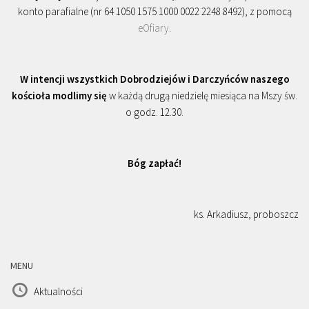
konto parafialne (nr 64 1050 1575 1000 0022 2248 8492), z pomocą
eOfiary
.
W intencji wszystkich Dobrodziejów i Darczyńców naszego
kościoła modlimy się
w każdą drugą niedzielę miesiąca na Mszy św.
o godz. 12.30.
Bóg zapłać!
ks. Arkadiusz, proboszcz
MENU
Aktualności