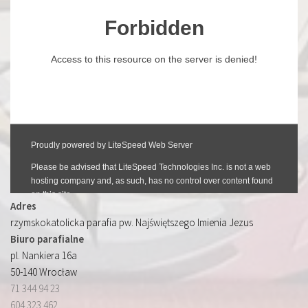
Adres
rzymskokatolicka parafia pw. Najświętszego Imienia Jezus
Biuro parafialne
pl. Nankiera 16a
50-140 Wrocław
71 344 94 23
604 323 462