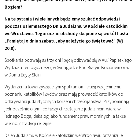
Bogiem?
Na te pytania i wiele innych będziemy szukać odpowiedzi
podczas osiemnastego Dnia Judaizmu w Kościele Katolickim
we Wrocławiu. Tegoroczne obchody skupione są wokół hasła
„Pamiętaj o dniu szabatu, aby należycie go świętować” (Wj
20,8).
Spotkania potrwają aż trzy dni i będą odbywać się w Auli Papieskiego
Wydziału Teologicznego, w Synagodze Pod Białym Bocianem oraz
w Domu Edyty Stein.
Wydarzenia towarzyszące tym spotkaniom, służą wzajemnemu
poznaniu katolików i Żydów oraz mają prowadzić katolików do
odkrywania judaistycznych korzeni chrześcijaństwa. Przypominają
jednocześnie o tym, co łączy chrześcijan z judaizmem: wiara w
jednego Boga, dekalog jako fundament praw moralnych, a także
wierność tradycji religijnej.
Dzień Judaizmu w Kościele katolickim we Wrocławiu organizuje