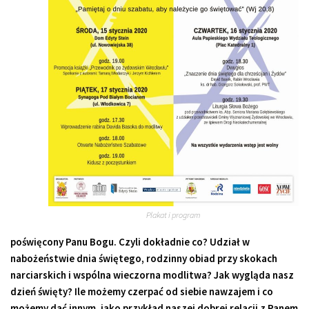
Plakat i program
poświęcony Panu Bogu. Czyli dokładnie co? Udział w
nabożeństwie dnia świętego, rodzinny obiad przy skokach
narciarskich i wspólna wieczorna modlitwa? Jak wygląda nasz
dzień święty? Ile możemy czerpać od siebie nawzajem i co
możemy dać innym, jako przykład naszej dobrej relacji z Panem