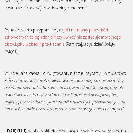
ŚWIĘTA jest spotkaniem z ŻYWYM BOGIEM, a nie z obrazem, który
można sobie przewijać w dowolnym momencie.
Ponadto warto przypomnieć, że
jeśli nie mamy przeszkód
zdrowotnych to oglądanie Mszy Świętej nie zastępuje moralnego
obowiązku wobec III przykazania
(Pamiętaj, abyś dzień święty
święcił).
W liście Jana Pawła II o świętowaniu niedzieli czytamy: „
ci z wiernych,
którzy z powodu choroby, niesprawności lub innej ważnej przyczyny
nie mogą wziąć udziału w Eucharystii, winni dołożyć starań, aby jak
najpełniej uczestniczyć z oddalenia w liturgii niedzielnej Mszy św.,
najlepiej przez lekturę czytań i modlitw mszalnych przewidzianych na
ten dzień, a także przez wzbudzenie w sobie pragnienia Eucharystii
”.
DZIĘKUJĘ
za ofiary składane na tacę, do skarbony, wpłacane na