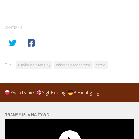
UDOSTĘPNIJ
Tagi:
Fundacja dla Rodziny
ogłoszenie zewnętrzne
Oława
Zwiedzanie
Sightseeing
Besichtigung
TRANSMISJA NA ŻYWO