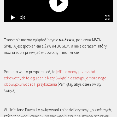
Transmisje można oglądać jedynie
NA ŻYWO
, ponieważ MSZA
ŚWIĘTA jest spotkaniem z ŻYWYM BOGIEM, a nie z obrazem, który
można sobie przewijać w dowolnym momencie.
Ponadto warto przypomnieć, że
jeśli nie mamy przeszkód
zdrowotnych to oglądanie Mszy Świętej nie zastępuje moralnego
obowiązku wobec III przykazania
(Pamiętaj, abyś dzień święty
święcił).
W liście Jana Pawła II o świętowaniu niedzieli czytamy: „
ci z wiernych,
którzy z powodu choroby, niesprawności lub innej ważnej przyczyny