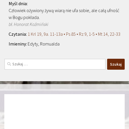
Człowiek ożywiony żywą wiarą nie ufa sobie, ale całą ufność
w Bogu pokłada.
bł. Honorat Koźmiński
1 Krl 19, 9a. 11-13a • Ps 85 • Rz 9, 1-5 • Mt 14, 22-33
Edyty, Romualda
Szukaj: