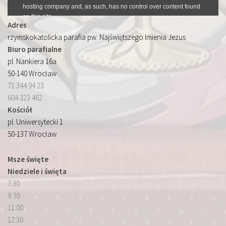
Adres
rzymskokatolicka parafia pw. Najświętszego Imienia Jezus
Biuro parafialne
pl. Nankiera 16a
50-140 Wrocław
71 344 94 23
604 323 462
Kościół
pl. Uniwersytecki 1
50-137 Wrocław
Msze święte
Niedziele i święta
7:30
9:30
11:00
12:30