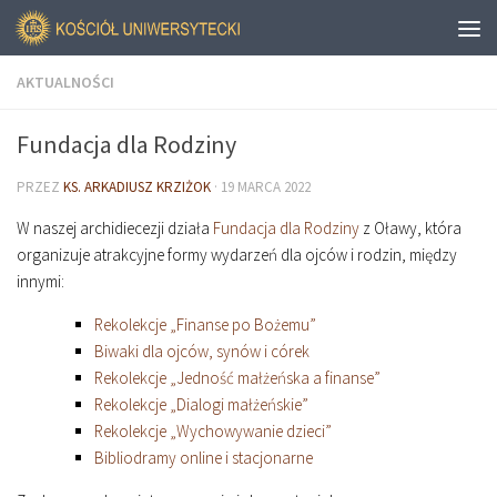
AKTUALNOŚCI
Fundacja dla Rodziny
PRZEZ
KS. ARKADIUSZ KRZIŻOK
·
19 MARCA 2022
W naszej archidiecezji działa
Fundacja dla Rodziny
z Oławy, która
organizuje atrakcyjne formy wydarzeń dla ojców i rodzin, między
innymi:
Rekolekcje „Finanse po Bożemu”
Biwaki dla ojców, synów i córek
Rekolekcje „Jedność małżeńska a finanse”
Rekolekcje „Dialogi małżeńskie”
Rekolekcje „Wychowywanie dzieci”
Bibliodramy online i stacjonarne