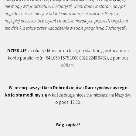
nie mogą wziąć udziału w Eucharystii, winni dołożyć starań, aby jak
najpełniej uczestniczyć z oddalenia w liturgii niedzielnej Mszy św.,
najlepiej przez lekturę czytań i modlitw mszalnych przewidzianych na
ten dzień, a także przez wzbudzenie w sobie pragnienia Eucharystii
”.
DZIĘKUJĘ
za ofiary składane na tacę, do skarbony, wpłacane na
konto parafialne (nr 64 1050 1575 1000 0022 2248 8492), z pomocą
eOfiary
.
W intencji wszystkich Dobrodziejów i Darczyńców naszego
kościoła modlimy się
w każdą drugą niedzielę miesiąca na Mszy św.
o godz. 12.30.
Bóg zapłać!