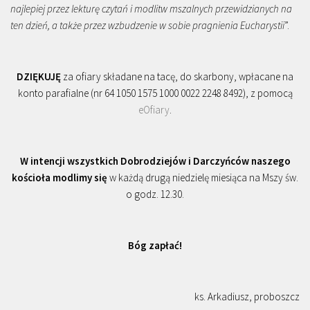
najlepiej przez lekturę czytań i modlitw mszalnych przewidzianych na
ten dzień, a także przez wzbudzenie w sobie pragnienia Eucharystii
”.
DZIĘKUJĘ
za ofiary składane na tacę, do skarbony, wpłacane na
konto parafialne (nr 64 1050 1575 1000 0022 2248 8492), z pomocą
eOfiary
.
W intencji wszystkich Dobrodziejów i Darczyńców naszego
kościoła modlimy się
w każdą drugą niedzielę miesiąca na Mszy św.
o godz. 12.30.
Bóg zapłać!
ks. Arkadiusz, proboszcz