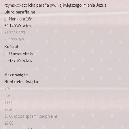
rzymskokatolicka parafia pw. Najświętszego Imienia Jezus
Biuro parafialne
pl. Nankiera 16a
50-140 Wrocław
71 344 94 23
604 323 462
Kościół
pl. Uniwersytecki 1
50-137 Wrocław
Msze święte
Niedziele i święta
7:30
9:30
11:00
12:30
16:00 (poza lipcem i sierpniem)
18:00