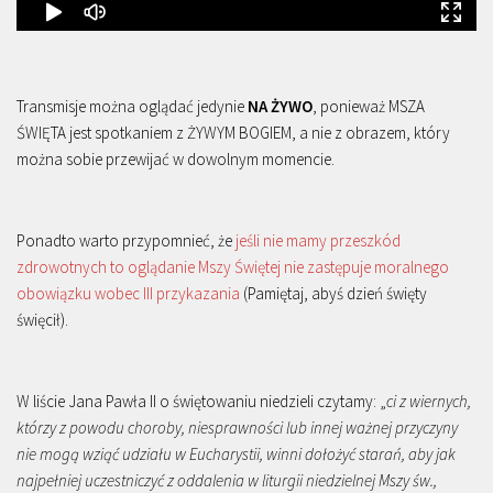
Transmisje można oglądać jedynie
NA ŻYWO
, ponieważ MSZA
ŚWIĘTA jest spotkaniem z ŻYWYM BOGIEM, a nie z obrazem, który
można sobie przewijać w dowolnym momencie.
Ponadto warto przypomnieć, że
jeśli nie mamy przeszkód
zdrowotnych to oglądanie Mszy Świętej nie zastępuje moralnego
obowiązku wobec III przykazania
(Pamiętaj, abyś dzień święty
święcił).
W liście Jana Pawła II o świętowaniu niedzieli czytamy: „
ci z wiernych,
którzy z powodu choroby, niesprawności lub innej ważnej przyczyny
nie mogą wziąć udziału w Eucharystii, winni dołożyć starań, aby jak
najpełniej uczestniczyć z oddalenia w liturgii niedzielnej Mszy św.,