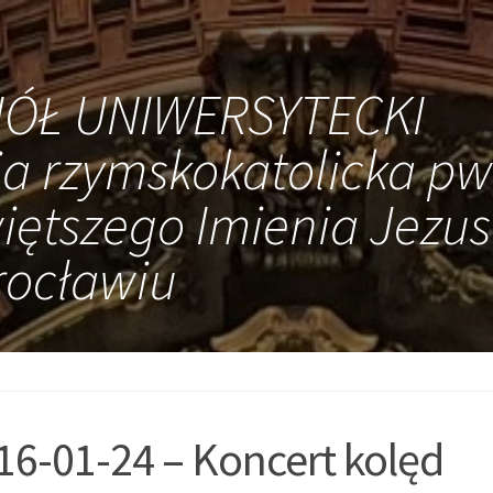
IÓŁ UNIWERSYTECKI
ia rzymskokatolicka pw
iętszego Imienia Jezus
ocławiu
16-01-24 – Koncert kolęd