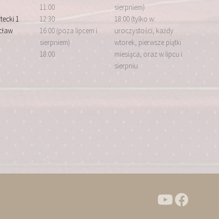
11:00
sierpniem)
tecki 1
12:30
18:00 (tylko w:
cław
16:00 (poza lipcem i
uroczystości, każdy
sierpniem)
wtorek, pierwsze piątki
18:00
miesiąca, oraz w lipcu i
sierpniu