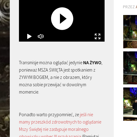
PRZEZ
Transmisje można oglądać jedynie
NA ŻYWO
,
ponieważ MSZA ŚWIĘTA jest spotkaniem z
ŻYWYM BOGIEM, a nie z obrazem, który
można sobie przewijać w dowolnym
momencie.
Ponadto warto przypomnieć, że
jeśli nie
mamy przeszkód zdrowotnych to oglądanie
Mszy Świętej nie zastępuje moralnego
obowiązku wobec III przykazania
(Pamiętaj,