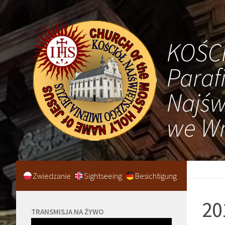
KOŚC
Paraf
Najśw
we Wr
Zwiedzanie
Sightseeing
Besichtigung
20
TRANSMISJA NA ŻYWO