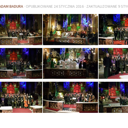
ADAM BADURA
· OPUBLIKOWANE
24 STYCZNIA 2016
· ZAKTUALIZOWANE
9 STY