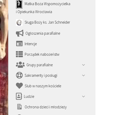
Matka Boża Wspomożycielka
i Opiekunka Wrocławia
Sługa Boży ks. Jan Schneider
Ogłoszenia parafialne
Intencje
Porządek nabożeństw
Grupy parafialne
Sakramenty i posługi
Ślub w naszym kościele
Ludzie
Ochrona dzieci i młodzieży