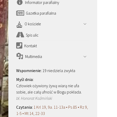
Informator parafialny
Gazetka parafialna
O kościele
Spis ulic
Kontakt
Multimedia
19 niedziela zwykła
Człowiek ożywiony żywą wiarą nie ufa
sobie, ale całą ufność w Bogu pokłada.
bł. Honorat Koźmiński
1 Krl 19, 9a. 11-13a • Ps 85 • Rz 9,
1-5 • Mt 14, 22-33