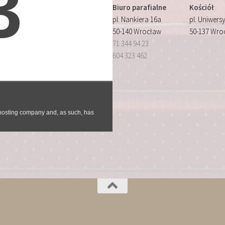
Biuro parafialne
Kościół
pl. Nankiera 16a
pl. Uniwersy
50-140 Wrocław
50-137 Wro
71 344 94 23
604 323 462