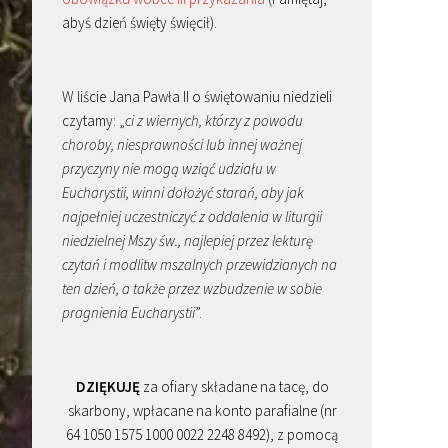
abyś dzień święty święcił).
W liście Jana Pawła II o świętowaniu niedzieli
czytamy: „
ci z wiernych, którzy z powodu
choroby, niesprawności lub innej ważnej
przyczyny nie mogą wziąć udziału w
Eucharystii, winni dołożyć starań, aby jak
najpełniej uczestniczyć z oddalenia w liturgii
niedzielnej Mszy św., najlepiej przez lekturę
czytań i modlitw mszalnych przewidzianych na
ten dzień, a także przez wzbudzenie w sobie
pragnienia Eucharystii
”.
DZIĘKUJĘ
za ofiary składane na tacę, do
skarbony, wpłacane na konto parafialne (nr
64 1050 1575 1000 0022 2248 8492), z pomocą