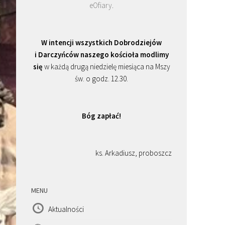
eOfiary
.
W intencji wszystkich Dobrodziejów
i Darczyńców naszego kościoła modlimy
się
w każdą drugą niedzielę miesiąca na Mszy
św. o godz. 12.30.
Bóg zapłać!
ks. Arkadiusz, proboszcz
MENU
Aktualności