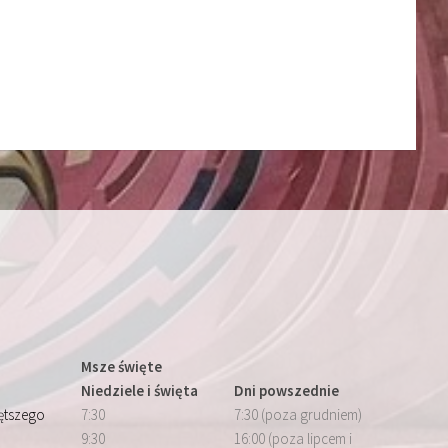
Msze święte
Niedziele i święta
Dni powszednie
iętszego
7:30
7:30 (poza grudniem)
9:30
16:00 (poza lipcem i