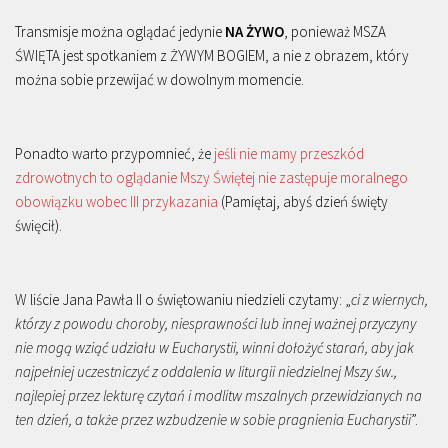
Transmisje można oglądać jedynie
NA ŻYWO
, ponieważ MSZA
ŚWIĘTA jest spotkaniem z ŻYWYM BOGIEM, a nie z obrazem, który
można sobie przewijać w dowolnym momencie.
Ponadto warto przypomnieć, że
jeśli nie mamy przeszkód
zdrowotnych to oglądanie Mszy Świętej nie zastępuje moralnego
obowiązku wobec III przykazania
(Pamiętaj, abyś dzień święty
święcił).
W liście Jana Pawła II o świętowaniu niedzieli czytamy: „
ci z wiernych,
którzy z powodu choroby, niesprawności lub innej ważnej przyczyny
nie mogą wziąć udziału w Eucharystii, winni dołożyć starań, aby jak
najpełniej uczestniczyć z oddalenia w liturgii niedzielnej Mszy św.,
najlepiej przez lekturę czytań i modlitw mszalnych przewidzianych na
ten dzień, a także przez wzbudzenie w sobie pragnienia Eucharystii
”.