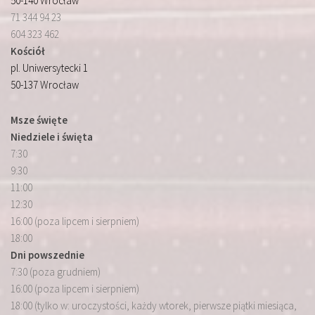
50-140 Wrocław
71 344 94 23
604 323 462
Kościół
pl. Uniwersytecki 1
50-137 Wrocław
Msze święte
Niedziele i święta
7:30
9:30
11:00
12:30
16:00 (poza lipcem i sierpniem)
18:00
Dni powszednie
7:30 (poza grudniem)
16:00 (poza lipcem i sierpniem)
18:00 (tylko w: uroczystości, każdy wtorek, pierwsze piątki miesiąca,