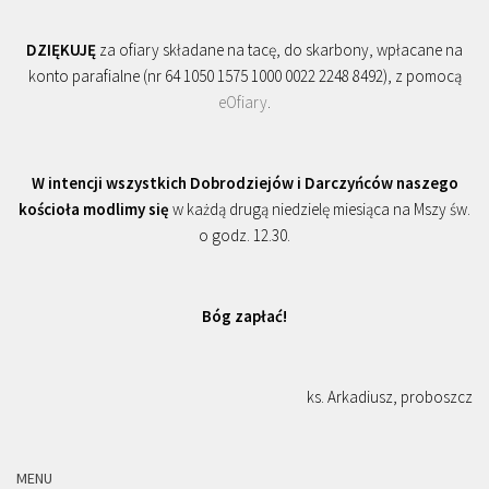
DZIĘKUJĘ
za ofiary składane na tacę, do skarbony, wpłacane na
konto parafialne (nr 64 1050 1575 1000 0022 2248 8492), z pomocą
eOfiary
.
W intencji wszystkich Dobrodziejów i Darczyńców naszego
kościoła modlimy się
w każdą drugą niedzielę miesiąca na Mszy św.
o godz. 12.30.
Bóg zapłać!
ks. Arkadiusz, proboszcz
MENU