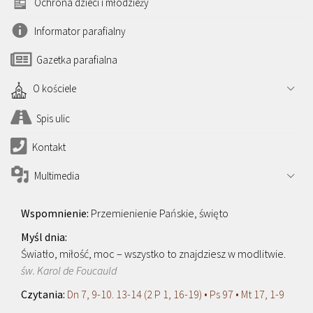
Ochrona dzieci i młodzieży
Informator parafialny
Gazetka parafialna
O kościele
Spis ulic
Kontakt
Multimedia
Przemienienie Pańskie, święto
Światło, miłość, moc – wszystko to znajdziesz w modlitwie.
św. Karol de Foucauld
Dn 7, 9-10. 13-14 (2 P 1, 16-19) • Ps 97 • Mt 17, 1-9