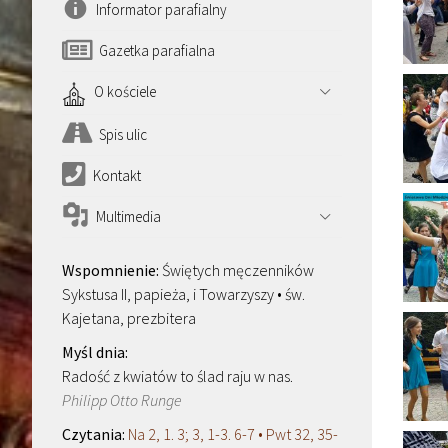
Informator parafialny
Gazetka parafialna
O kościele
Spis ulic
Kontakt
Multimedia
Świętych męczenników
Sykstusa II, papieża, i Towarzyszy • św.
Kajetana, prezbitera
Radość z kwiatów to ślad raju w nas.
Philipp Otto Runge
Na 2, 1. 3; 3, 1-3. 6-7 • Pwt 32, 35-