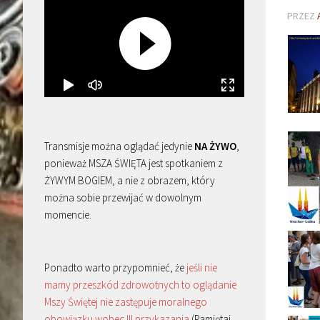
PRZEZ
Transmisje można oglądać jedynie
NA ŻYWO
,
ponieważ MSZA ŚWIĘTA jest spotkaniem z
ŻYWYM BOGIEM, a nie z obrazem, który
można sobie przewijać w dowolnym
momencie.
Ponadto warto przypomnieć, że
jeśli nie
mamy przeszkód zdrowotnych to oglądanie
Mszy Świętej nie zastępuje moralnego
obowiązku wobec III przykazania
(Pamiętaj,