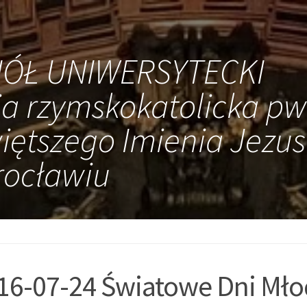
IÓŁ UNIWERSYTECKI
ia rzymskokatolicka pw
iętszego Imienia Jezus
ocławiu
16-07-24 Światowe Dni Młod