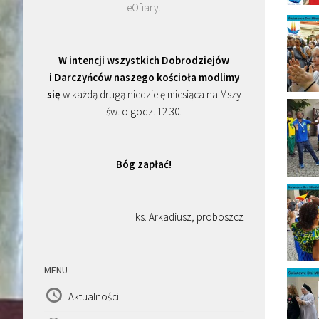
eOfiary
.
W intencji wszystkich Dobrodziejów
i Darczyńców naszego kościoła modlimy
się
w każdą drugą niedzielę miesiąca na Mszy
św. o godz. 12.30.
Bóg zapłać!
ks. Arkadiusz, proboszcz
MENU
Aktualności