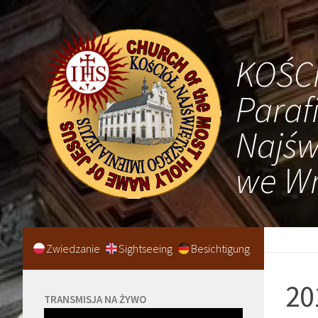
KOŚC
Paraf
Najśw
we Wr
Zwiedzanie
Sightseeing
Besichtigung
20
TRANSMISJA NA ŻYWO