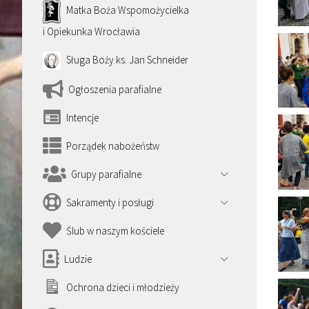
Matka Boża Wspomożycielka
i Opiekunka Wrocławia
Sługa Boży ks. Jan Schneider
Ogłoszenia parafialne
Intencje
Porządek nabożeństw
Grupy parafialne
Sakramenty i posługi
Ślub w naszym kościele
Ludzie
Ochrona dzieci i młodzieży