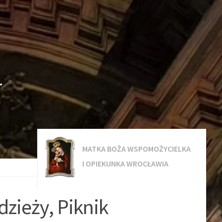
.
MATKA BOŻA WSPOMOŻYCIELKA
I OPIEKUNKA WROCŁAWIA
zieży, Piknik