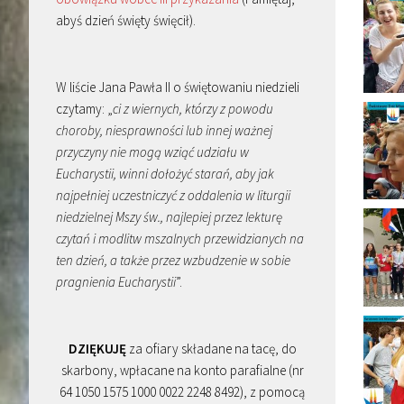
abyś dzień święty święcił).
W liście Jana Pawła II o świętowaniu niedzieli
czytamy: „
ci z wiernych, którzy z powodu
choroby, niesprawności lub innej ważnej
przyczyny nie mogą wziąć udziału w
Eucharystii, winni dołożyć starań, aby jak
najpełniej uczestniczyć z oddalenia w liturgii
niedzielnej Mszy św., najlepiej przez lekturę
czytań i modlitw mszalnych przewidzianych na
ten dzień, a także przez wzbudzenie w sobie
pragnienia Eucharystii
”.
DZIĘKUJĘ
za ofiary składane na tacę, do
skarbony, wpłacane na konto parafialne (nr
64 1050 1575 1000 0022 2248 8492), z pomocą