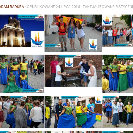
ADAM BADURA
· OPUBLIKOWANE
24 LIPCA 2016
· ZAKTUALIZOWANE
9 STYCZNI