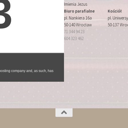
Imienia Jezus
Biuro parafialne
Kościół
pl. Nankiera 16a
pl. Uniwersy
50-140 Wrocław
50-137 Wro
71 344 94 23
604 323 462