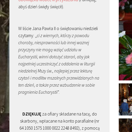
abyś dzień święty święcił).
W liście Jana Pawła II o świętowaniu niedzieli
czytamy: „
ci z wiernych, którzy z powodu
choroby, niesprawności lub innej ważnej
przyczyny nie mogą wziąć udziału w
Eucharystii, winni dołożyć starań, aby jak
najpełniej uczestniczyć z oddalenia w liturgii
niedzielnej Mszy św., najlepiej przez lekturę
czytań i modlitw mszalnych przewidzianych na
ten dzień, a także przez wzbudzenie w sobie
pragnienia Eucharystii
”.
DZIĘKUJĘ
za ofiary składane na tacę, do
skarbony, wpłacane na konto parafialne (nr
64 1050 1575 1000 0022 2248 8492), z pomocą