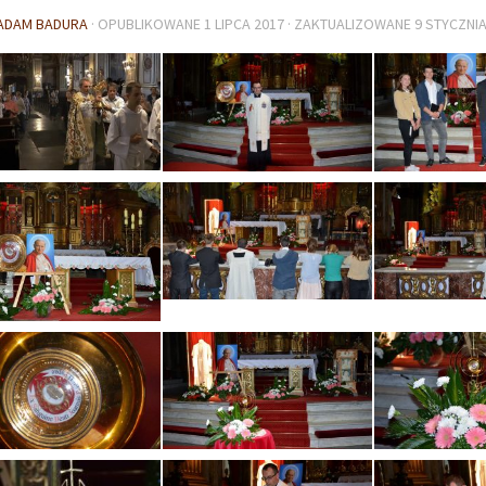
ADAM BADURA
· OPUBLIKOWANE
1 LIPCA 2017
· ZAKTUALIZOWANE
9 STYCZNIA