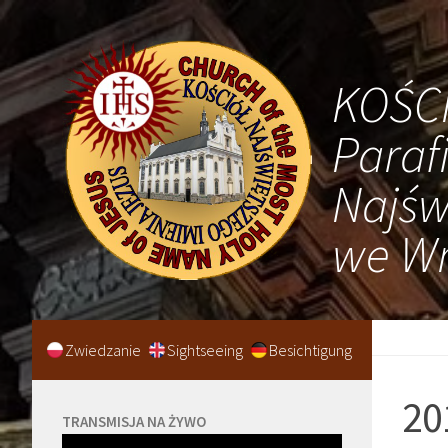
KOŚC
Paraf
Najśw
we Wr
Zwiedzanie
Sightseeing
Besichtigung
20
TRANSMISJA NA ŻYWO