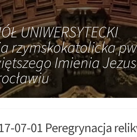
IÓŁ UNIWERSYTECKI
ia rzymskokatolicka pw
iętszego Imienia Jezus
ocławiu
17-07-01 Peregrynacja relikw