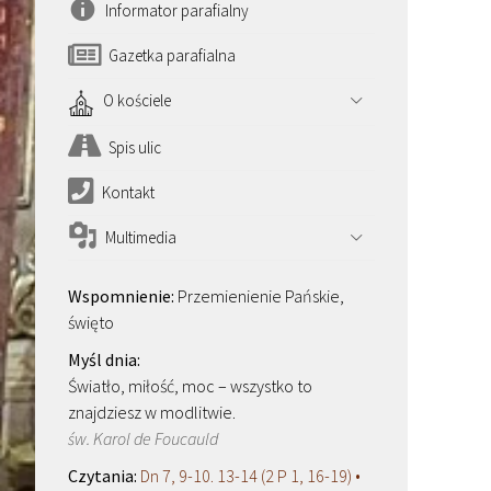
Informator parafialny
Gazetka parafialna
O kościele
Spis ulic
Kontakt
Multimedia
Przemienienie Pańskie,
święto
Światło, miłość, moc – wszystko to
znajdziesz w modlitwie.
św. Karol de Foucauld
Dn 7, 9-10. 13-14 (2 P 1, 16-19) •