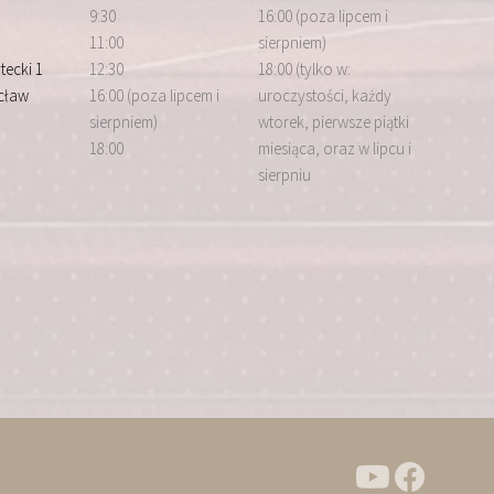
9:30
16:00 (poza lipcem i
11:00
sierpniem)
tecki 1
12:30
18:00 (tylko w:
cław
16:00 (poza lipcem i
uroczystości, każdy
sierpniem)
wtorek, pierwsze piątki
18:00
miesiąca, oraz w lipcu i
sierpniu