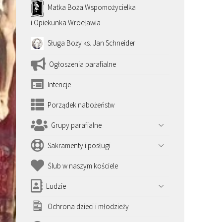
Matka Boża Wspomożycielka
i Opiekunka Wrocławia
Sługa Boży ks. Jan Schneider
Ogłoszenia parafialne
Intencje
Porządek nabożeństw
Grupy parafialne
Sakramenty i posługi
Ślub w naszym kościele
Ludzie
Ochrona dzieci i młodzieży