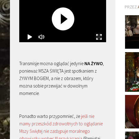
PRZEZ
Transmisje można oglądać jedynie
NA ŻYWO
,
ponieważ MSZA ŚWIĘTA jest spotkaniem z
ŻYWYM BOGIEM, a nie z obrazem, który
można sobie przewijać w dowolnym
momencie.
Ponadto warto przypomnieć, że
jeśli nie
mamy przeszkód zdrowotnych to oglądanie
Mszy Świętej nie zastępuje moralnego
obowiązku wobec III przykazania
(Pamiętaj,