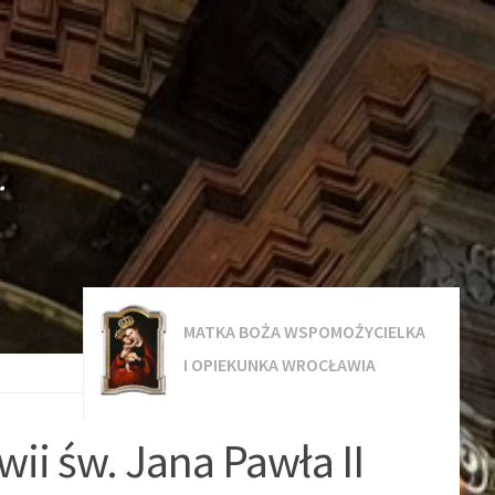
.
MATKA BOŻA WSPOMOŻYCIELKA
I OPIEKUNKA WROCŁAWIA
ii św. Jana Pawła II