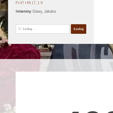
Ps 97 • Mt 17, 1-9
Sławy, Jakuba
Szukaj: