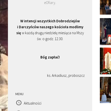
eOfiary
.
W intencji wszystkich Dobrodziejów
i Darczyńców naszego kościoła modlimy
się
w każdą drugą niedzielę miesiąca na Mszy
św. o godz. 12.30.
Bóg zapłać!
ks. Arkadiusz, proboszcz
MENU
Aktualności