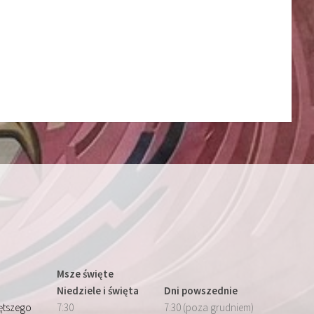
Msze święte
Niedziele i święta
Dni powszednie
iętszego
7:30
7:30 (poza grudniem)