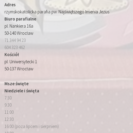
Adres
rzymskokatolicka parafia pw. Najświętszego Imienia Jezus
Biuro parafialne
pl. Nankiera 16a
50-140 Wrocław
71 344 94 23
604 323 462
Kościół
pl. Uniwersytecki 1
50-137 Wrocław
Msze święte
Niedziele i święta
7:30
9:30
11:00
12:30
16:00 (poza lipcem i sierpniem)