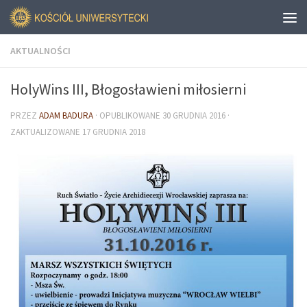
AKTUALNOŚCI
HolyWins III, Błogosławieni miłosierni
PRZEZ
ADAM BADURA
· OPUBLIKOWANE
30 GRUDNIA 2016
·
ZAKTUALIZOWANE
17 GRUDNIA 2018