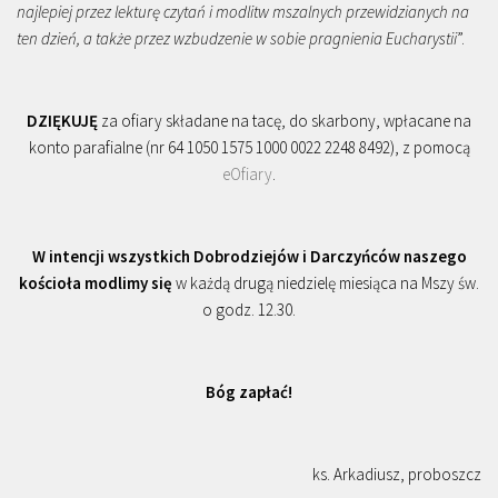
najlepiej przez lekturę czytań i modlitw mszalnych przewidzianych na
ten dzień, a także przez wzbudzenie w sobie pragnienia Eucharystii
”.
DZIĘKUJĘ
za ofiary składane na tacę, do skarbony, wpłacane na
konto parafialne (nr 64 1050 1575 1000 0022 2248 8492), z pomocą
eOfiary
.
W intencji wszystkich Dobrodziejów i Darczyńców naszego
kościoła modlimy się
w każdą drugą niedzielę miesiąca na Mszy św.
o godz. 12.30.
Bóg zapłać!
ks. Arkadiusz, proboszcz