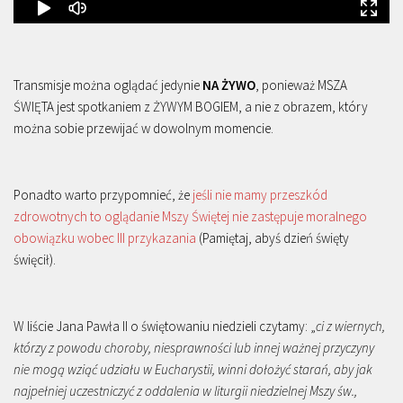
Transmisje można oglądać jedynie
NA ŻYWO
, ponieważ MSZA
ŚWIĘTA jest spotkaniem z ŻYWYM BOGIEM, a nie z obrazem, który
można sobie przewijać w dowolnym momencie.
Ponadto warto przypomnieć, że
jeśli nie mamy przeszkód
zdrowotnych to oglądanie Mszy Świętej nie zastępuje moralnego
obowiązku wobec III przykazania
(Pamiętaj, abyś dzień święty
święcił).
W liście Jana Pawła II o świętowaniu niedzieli czytamy: „
ci z wiernych,
którzy z powodu choroby, niesprawności lub innej ważnej przyczyny
nie mogą wziąć udziału w Eucharystii, winni dołożyć starań, aby jak
najpełniej uczestniczyć z oddalenia w liturgii niedzielnej Mszy św.,