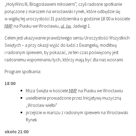
„HolyWins III, Błogosławieni miłosierni”, czyli radosne spotkanie
połączone z marszem na wrocławski rynek, które odbędzie się
w wigilię tej uroczystości 31 października o godzinie
18
:
00
w kościele
NMP
na Piasku we Wrocławiu,
ul.
św.
Jadwigi 1.
Celem jest ukazywanie prawdziwego sensu Uroczystości Wszystkich
Świętych – a przy okazji wyjść do ludzi z Ewangelią, modlitwą
i radosnym śpiewem, by pokazać, że ten czas poświęcony jest
radosnemu wspominaniu tych, którzy mają być dla nas wzorami.
Program spotkania:
18
:
00
Msza Święta w kościele
NMP
na Piasku we Wrocławiu
uwielbienie prowadzone przez Inicjatywę muzyczną
„Wrocław wielbi”
przejście w marszu z radosnym śpiewem na Wrocławski
Rynek
około
21
:
00